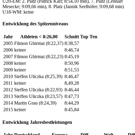
U20-EM: 2. Platz (Patrick Karl; 8:54,10 min), 7. Platz (Lennart
Mesecke; 9:09,66 min), 8. Platz (Jannik Seelhöfer; 9:09,68 min)
U18-WM: keine
Entwicklung des Spitzenniveaus
Jahr
Athleten < 8:26,00
Schnitt Top Ten
2005
Filmon Ghirmai (8:22,37)
8:38,57
2006
keiner
8:46,74
2007
Filmon Ghirmai (8:22,23)
8:45,19
2008
keiner
8:50,96
2009
keiner
8:51,53
2010
Steffen Uliczka (8:25,39)
8:46,47
2011
keiner
8,49,28
2012
Steffen Uliczka (8:22,93)
8:46,44
2013
Steffen Uliczka (8:23,57)
8:47,73
2014
Martin Grau (8:24,39)
8:44,29
2015
keiner
8:45,84
Entwicklung Jahresbestleistungen
Jahr
Deutschland
Europa
Diff.
Welt
Diff