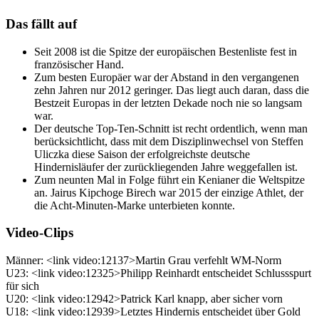
Das fällt auf
Seit 2008 ist die Spitze der europäischen Bestenliste fest in
französischer Hand.
Zum besten Europäer war der Abstand in den vergangenen
zehn Jahren nur 2012 geringer. Das liegt auch daran, dass die
Bestzeit Europas in der letzten Dekade noch nie so langsam
war.
Der deutsche Top-Ten-Schnitt ist recht ordentlich, wenn man
berücksichtlicht, dass mit dem Disziplinwechsel von Steffen
Uliczka diese Saison der erfolgreichste deutsche
Hindernisläufer der zurückliegenden Jahre weggefallen ist.
Zum neunten Mal in Folge führt ein Kenianer die Weltspitze
an. Jairus Kipchoge Birech war 2015 der einzige Athlet, der
die Acht-Minuten-Marke unterbieten konnte.
Video-Clips
Männer: <link video:12137>Martin Grau verfehlt WM-Norm
U23: <link video:12325>Philipp Reinhardt entscheidet Schlussspurt
für sich
U20: <link video:12942>Patrick Karl knapp, aber sicher vorn
U18: <link video:12939>Letztes Hindernis entscheidet über Gold