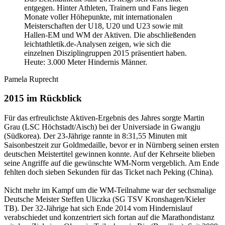
entgegen. Hinter Athleten, Trainern und Fans liegen
Monate voller Höhepunkte, mit internationalen
Meisterschaften der U18, U20 und U23 sowie mit
Hallen-EM und WM der Aktiven. Die abschließenden
leichtathletik.de-Analysen zeigen, wie sich die
einzelnen Disziplingruppen 2015 präsentiert haben.
Heute: 3.000 Meter Hindernis Männer.
Pamela Ruprecht
2015 im Rückblick
Für das erfreulichste Aktiven-Ergebnis des Jahres sorgte Martin
Grau (LSC Höchstadt/Aisch) bei der Universiade in Gwangju
(Südkorea). Der 23-Jährige rannte in 8:31,55 Minuten mit
Saisonbestzeit zur Goldmedaille, bevor er in Nürnberg seinen ersten
deutschen Meistertitel gewinnen konnte. Auf der Kehrseite blieben
seine Angriffe auf die gewünschte WM-Norm vergeblich. Am Ende
fehlten doch sieben Sekunden für das Ticket nach Peking (China).
Nicht mehr im Kampf um die WM-Teilnahme war der sechsmalige
Deutsche Meister Steffen Uliczka (SG TSV Kronshagen/Kieler
TB). Der 32-Jährige hat sich Ende 2014 vom Hindernislauf
verabschiedet und konzentriert sich fortan auf die Marathondistanz