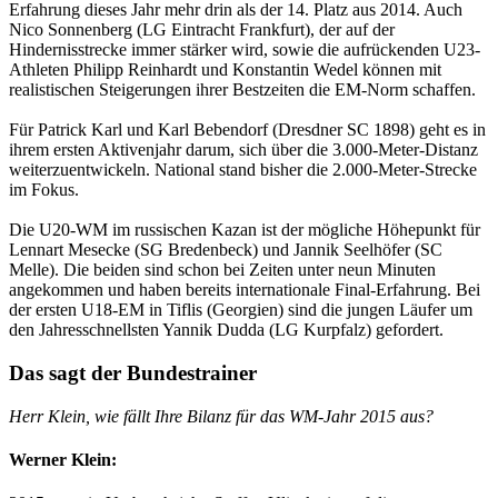
Erfahrung dieses Jahr mehr drin als der 14. Platz aus 2014. Auch
Nico Sonnenberg (LG Eintracht Frankfurt), der auf der
Hindernisstrecke immer stärker wird, sowie die aufrückenden U23-
Athleten Philipp Reinhardt und Konstantin Wedel können mit
realistischen Steigerungen ihrer Bestzeiten die EM-Norm schaffen.
Für Patrick Karl und Karl Bebendorf (Dresdner SC 1898) geht es in
ihrem ersten Aktivenjahr darum, sich über die 3.000-Meter-Distanz
weiterzuentwickeln. National stand bisher die 2.000-Meter-Strecke
im Fokus.
Die U20-WM im russischen Kazan ist der mögliche Höhepunkt für
Lennart Mesecke (SG Bredenbeck) und Jannik Seelhöfer (SC
Melle). Die beiden sind schon bei Zeiten unter neun Minuten
angekommen und haben bereits internationale Final-Erfahrung. Bei
der ersten U18-EM in Tiflis (Georgien) sind die jungen Läufer um
den Jahresschnellsten Yannik Dudda (LG Kurpfalz) gefordert.
Das sagt der Bundestrainer
Herr Klein, wie fällt Ihre Bilanz für das WM-Jahr 2015 aus?
Werner Klein: