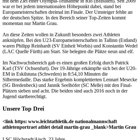
mit dem Ziel einer Olympia-Teilnahme in Rio (Brasilien). Seit 2009
war er bei jedem internationalen Höhepunkt dabei, stand bei
Europameisterschaften dreimal im Finale. Der Umsteiger fehlte an
der deutschen Spitze. In den Bereich seiner Top-Zeiten kommt
momentan nur Martin Grau.
An diese Zeiten wollen in Zukunft besonders zwei Athleten
anknüpfen. Bei den U23-Europameisterschaften in Tallinn (Estland)
waren Philipp Reinhardt (SV Einheit Worbis) und Konstantin Wedel
(LAC Quelle Fürth) am Start. Sie belegten die Plätze neun und elf.
Im Nachwuchsbereich gab es einen großen Erfolg durch Patrick
Karl (TSV Ochsenfurt). Der 19-Jährige erkämpfte sich bei der U20-
EM in Eskilstuna (Schweden) in 8:54,10 Minuten die
Silbermedaille. Das starke Ergebnis komplettierten Lennart Mesecke
(SG Bredenbeck) und Jannik Seelhöfer (SC Melle) mit den Final-
Plätzen sieben und acht. Die beiden sind auch 2016 noch in der
Jugend startberechtigt.
Unsere Top Drei
<link https: www.leichtathletik.de nationalmannschaft
athletenportraet athlet detail martin-grau _blank>Martin Grau
LSC Höchstadt/Aisch, 23 Jahre