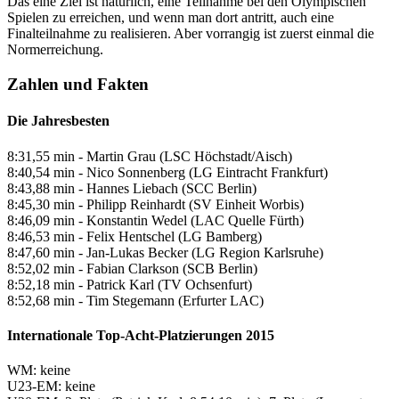
Das eine Ziel ist natürlich, eine Teilnahme bei den Olympischen
Spielen zu erreichen, und wenn man dort antritt, auch eine
Finalteilnahme zu realisieren. Aber vorrangig ist zuerst einmal die
Normerreichung.
Zahlen und Fakten
Die Jahresbesten
8:31,55 min - Martin Grau (LSC Höchstadt/Aisch)
8:40,54 min - Nico Sonnenberg (LG Eintracht Frankfurt)
8:43,88 min - Hannes Liebach (SCC Berlin)
8:45,30 min - Philipp Reinhardt (SV Einheit Worbis)
8:46,09 min - Konstantin Wedel (LAC Quelle Fürth)
8:46,53 min - Felix Hentschel (LG Bamberg)
8:47,60 min - Jan-Lukas Becker (LG Region Karlsruhe)
8:52,02 min - Fabian Clarkson (SCB Berlin)
8:52,18 min - Patrick Karl (TV Ochsenfurt)
8:52,68 min - Tim Stegemann (Erfurter LAC)
Internationale Top-Acht-Platzierungen 2015
WM: keine
U23-EM: keine