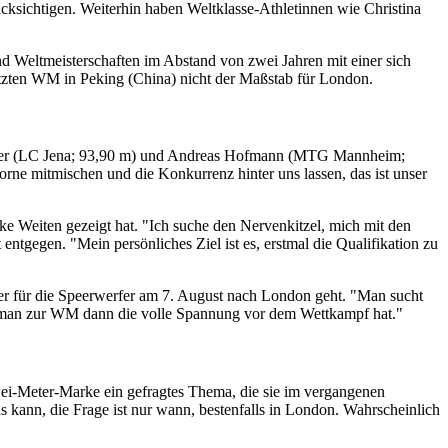
cksichtigen. Weiterhin haben Weltklasse-Athletinnen wie Christina
nd Weltmeisterschaften im Abstand von zwei Jahren mit einer sich
letzten WM in Peking (China) nicht der Maßstab für London.
öhler (LC Jena; 93,90 m) und Andreas Hofmann (MTG Mannheim;
vorne mitmischen und die Konkurrenz hinter uns lassen, das ist unser
ke Weiten gezeigt hat. "Ich suche den Nervenkitzel, mich mit den
gegen. "Mein persönliches Ziel ist es, erstmal die Qualifikation zu
r für die Speerwerfer am 7. August nach London geht. "Man sucht
ass man zur WM dann die volle Spannung vor dem Wettkampf hat."
ei-Meter-Marke ein gefragtes Thema, die sie im vergangenen
s kann, die Frage ist nur wann, bestenfalls in London. Wahrscheinlich