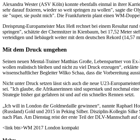
Alexandra Wester (ASV Köln) konnte ebenfalls einmal in ihrer Karrie
sehr darauf fixieren, wieder so weit springen zu wollen", sagte die 
sie "super, sie pusht mich". Die Frankfurterin plant einen WM-Doppels
Dreisprung-Europameister Max Heß rechnet bei einem Resultat rund u
springen", schätzte der Chemnitzer in Kienbaum, bei 17,52 Meter steh
verteidigen und liebäugelt weiter mit dem deutschen Rekord (14,57 m
Mit dem Druck umgehen
Seinen neuen Mental-Trainer Matthias Große, Lebenspartner von Ex-
wollen realistisch bleiben und nicht zu viel Druck erzeugen“, erklärt
wissenschaftlicher Begleiter Wilko Schaa, dass die Vorbereitung aussic
Nicht unter Druck setzen lässt sich auch die neue U23-Europameiste
sei. "Ich glaube, die Afrikanerinnen sind superstark und nochmal ein
Strategie bisher gut gefahren ist und auf ein schnelles Rennen setzt.
„Ich will in London die Goldmedaille gewinnen“, nannte Raphael Ho
(Russland) Gold und 2015 in Peking Silber. Disziplin-Kollegin Silke
nach Plan. Am Dienstag reist der erste Teil der DLV-Mannschaft auf di
<link btn>WM 2017 London kompakt