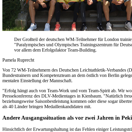
Der Großteil der deutschen WM-Teilnehmer für London trainie
"Paralympisches und Olympisches Trainingszentrum für Deutsch
vor allem dem Erfolgsfaktor Team-Building.
Pamela Ruprecht
Von 72 WM-Teilnehmern des Deutschen Leichtathletik-Verbandes (D
Bundestrainern und Kompetenzteam an dem östlich von Berlin gelegen
mentalen Einstellung der Mannschaft.
"Erfolg hängt auch von Team-Work und vom Team-Spirit ab. Wir wolle
Pressekonferenz des DLV-Medientages in Kienbaum. "Natürlich freuen
beziehungsweise Saisonbestleistung kommen oder diese sogar übertreff
als 40 Länder bringen Medaillenkandidaten mit.
Andere Ausgangssituation als vor zwei Jahren in Pek
Hinsichtlich der Erwartungshaltung ist das Fehlen einiger Leistung