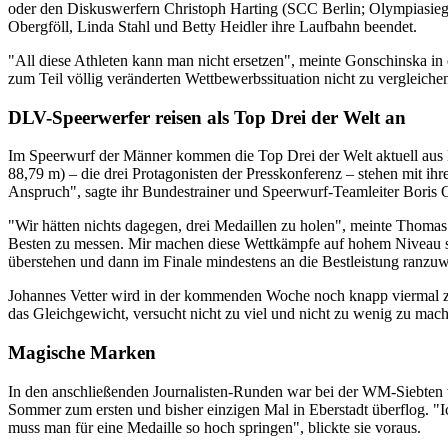
oder den Diskuswerfern Christoph Harting (SCC Berlin; Olympiasiege
Obergföll, Linda Stahl und Betty Heidler ihre Laufbahn beendet.
"All diese Athleten kann man nicht ersetzen", meinte Gonschinska in
zum Teil völlig veränderten Wettbewerbssituation nicht zu vergleich
DLV-Speerwerfer reisen als Top Drei der Welt an
Im Speerwurf der Männer kommen die Top Drei der Welt aktuell au
88,79 m) – die drei Protagonisten der Presskonferenz – stehen mit ihr
Anspruch", sagte ihr Bundestrainer und Speerwurf-Teamleiter Boris O
"Wir hätten nichts dagegen, drei Medaillen zu holen", meinte Thomas
Besten zu messen. Mir machen diese Wettkämpfe auf hohem Niveau seh
überstehen und dann im Finale mindestens an die Bestleistung ranzu
Johannes Vetter wird in der kommenden Woche noch knapp viermal zu
das Gleichgewicht, versucht nicht zu viel und nicht zu wenig zu ma
Magische Marken
In den anschließenden Journalisten-Runden war bei der WM-Siebten 
Sommer zum ersten und bisher einzigen Mal in Eberstadt überflog. "Ic
muss man für eine Medaille so hoch springen", blickte sie voraus.