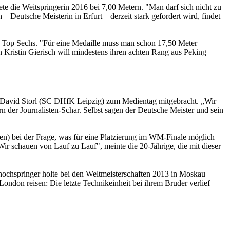
te die Weitspringerin 2016 bei 7,00 Metern. "Man darf sich nicht zu
 Deutsche Meisterin in Erfurt – derzeit stark gefordert wird, findet
n Top Sechs. "Für eine Medaille muss man schon 17,50 Meter
n Kristin Gierisch will mindestens ihren achten Rang aus Peking
er David Storl (SC DHfK Leipzig) zum Medientag mitgebracht. „Wir
rn der Journalisten-Schar. Selbst sagen der Deutsche Meister und sein
en) bei der Frage, was für eine Platzierung im WM-Finale möglich
ir schauen von Lauf zu Lauf", meinte die 20-Jährige, die mit dieser
ochspringer holte bei den Weltmeisterschaften 2013 in Moskau
ndon reisen: Die letzte Technikeinheit bei ihrem Bruder verlief