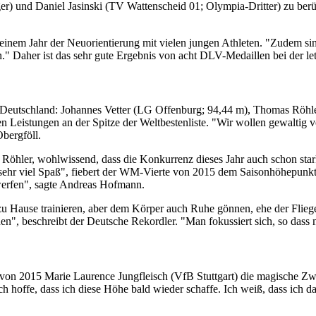
r) und Daniel Jasinski (TV Wattenscheid 01; Olympia-Dritter) zu berü
 einem Jahr der Neuorientierung mit vielen jungen Athleten. "Zudem si
en." Daher ist das sehr gute Ergebnis von acht DLV-Medaillen bei der 
s Deutschland: Johannes Vetter (LG Offenburg; 94,44 m), Thomas R
en Leistungen an der Spitze der Weltbestenliste. "Wir wollen gewaltig 
bergföll.
 Röhler, wohlwissend, dass die Konkurrenz dieses Jahr auch schon star
r viel Spaß", fiebert der WM-Vierte von 2015 dem Saisonhöhepunkt ent
werfen", sagte Andreas Hofmann.
 Hause trainieren, aber dem Körper auch Ruhe gönnen, ehe der Fliege
chen", beschreibt der Deutsche Rekordler. "Man fokussiert sich, so d
von 2015 Marie Laurence Jungfleisch (VfB Stuttgart) die magische Zw
h hoffe, dass ich diese Höhe bald wieder schaffe. Ich weiß, dass ich da