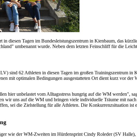
rt in diesen Tagen im Bundesleistungszentrum in Kienbaum, das kürzl
land" umbenannt wurde. Neben dem letzten Feinschliff für die Leichta
LV) sind 62 Athleten in diesen Tagen im großen Trainingszentrum 
en mit optimalen Bedingungen ausgestatteten Ort dient kurz vor der W
n hier unbelastet vom Alltagsstress hungrig auf die WM werden", sagte
 wir uns auf die WM und bringen viele individuelle Träume mit nach 
en, sei die Zielstellung für alle Athleten. Die Konkurrenzsituation i
ing
sträger wie der WM-Zweiten im Hürdensprint Cindy Roleder (SV Halle),