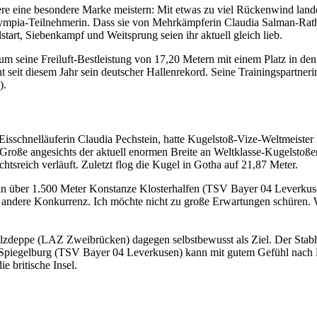
re eine besondere Marke meistern: Mit etwas zu viel Rückenwind lande
Olympia-Teilnehmerin. Dass sie von Mehrkämpferin Claudia Salman-Rath –
tart, Siebenkampf und Weitsprung seien ihr aktuell gleich lieb.
m seine Freiluft-Bestleistung von 17,20 Metern mit einem Platz in de
t seit diesem Jahr sein deutscher Hallenrekord. Seine Trainingspartneri
).
Eisschnelläuferin Claudia Pechstein, hatte Kugelstoß-Vize-Weltmeist
e Große angesichts der aktuell enormen Breite an Weltklasse-Kugelstoße
htsreich verläuft. Zuletzt flog die Kugel in Gotha auf 21,87 Meter.
rin über 1.500 Meter Konstanze Klosterhalfen (TSV Bayer 04 Leverkus
e andere Konkurrenz. Ich möchte nicht zu große Erwartungen schüren. W
lzdeppe (LAZ Zweibrücken) dagegen selbstbewusst als Ziel. Der Stabh
 Spiegelburg (TSV Bayer 04 Leverkusen) kann mit gutem Gefühl nach Lo
e britische Insel.