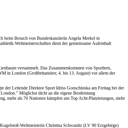
ich beim Besuch von Bundeskanzlerin Angela Merkel in
thletik-Weltmeisterschaften dient der gemeinsame Aufenthalt
in Kienbaum versammelt. Das Zusammenkommen von Sportlern,
M in London (Großbritannien; 4. bis 13. August) vor allem der
 der Leitende Direktor Sport Idriss Gonschinska am Freitag bei der
London." Möglichst dicht an die eigene Bestleistung
st eng, mehr als 70 Nationen kämpfen um Top Acht-Platzierungen, mehr
 Kugelstoß-Weltmeisterin Christina Schwanitz (LV 90 Erzgebirge)