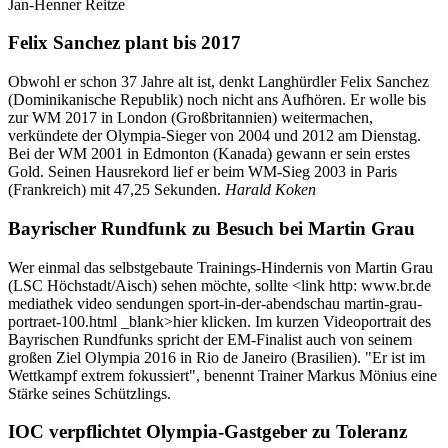
Jan-Henner Reitze
Felix Sanchez plant bis 2017
Obwohl er schon 37 Jahre alt ist, denkt Langhürdler Felix Sanchez
(Dominikanische Republik) noch nicht ans Aufhören. Er wolle bis
zur WM 2017 in London (Großbritannien) weitermachen,
verkündete der Olympia-Sieger von 2004 und 2012 am Dienstag.
Bei der WM 2001 in Edmonton (Kanada) gewann er sein erstes
Gold. Seinen Hausrekord lief er beim WM-Sieg 2003 in Paris
(Frankreich) mit 47,25 Sekunden.
Harald Koken
Bayrischer Rundfunk zu Besuch bei Martin Grau
Wer einmal das selbstgebaute Trainings-Hindernis von Martin Grau
(LSC Höchstadt/Aisch) sehen möchte, sollte <link http: www.br.de
mediathek video sendungen sport-in-der-abendschau martin-grau-
portraet-100.html _blank>hier klicken. Im kurzen Videoportrait des
Bayrischen Rundfunks spricht der EM-Finalist auch von seinem
großen Ziel Olympia 2016 in Rio de Janeiro (Brasilien). "Er ist im
Wettkampf extrem fokussiert", benennt Trainer Markus Mönius eine
Stärke seines Schützlings.
IOC verpflichtet Olympia-Gastgeber zu Toleranz