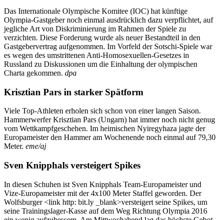
Das Internationale Olympische Komitee (IOC) hat künftige
Olympia-Gastgeber noch einmal ausdrücklich dazu verpflichtet, auf
jegliche Art von Diskriminierung im Rahmen der Spiele zu
verzichten. Diese Forderung wurde als neuer Bestandteil in den
Gastgebervertrag aufgenommen. Im Vorfeld der Sotschi-Spiele war
es wegen des umstrittenen Anti-Homosexuellen-Gesetzes in
Russland zu Diskussionen um die Einhaltung der olympischen
Charta gekommen.
dpa
Krisztian Pars in starker Spätform
Viele Top-Athleten erholen sich schon von einer langen Saison.
Hammerwerfer Krisztian Pars (Ungarn) hat immer noch nicht genug
vom Wettkampfgeschehen. Im heimischen Nyiregyhaza jagte der
Europameister den Hammer am Wochenende noch einmal auf 79,30
Meter.
eme/aj
Sven Knipphals versteigert Spikes
In diesen Schuhen ist Sven Knipphals Team-Europameister und
Vize-Europameister mit der 4x100 Meter Staffel geworden. Der
Wolfsburger <link http: bit.ly _blank>versteigert seine Spikes, um
seine Trainingslager-Kasse auf dem Weg Richtung Olympia 2016
ein wenig aufzubessern. Am Mittwochabend lag das höchste Gebot