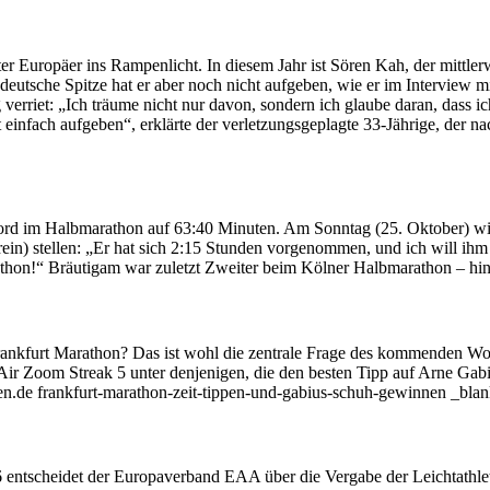
er Europäer ins Rampenlicht. In diesem Jahr ist Sören Kah, der mittler
eutsche Spitze hat er aber noch nicht aufgeben, wie er im Interview mi
ng verriet: „Ich träume nicht nur davon, sondern ich glaube daran, da
t einfach aufgeben“, erklärte der verletzungsgeplagte 33-Jährige, der 
d im Halbmarathon auf 63:40 Minuten. Am Sonntag (25. Oktober) wird
) stellen: „Er hat sich 2:15 Stunden vorgenommen, und ich will ihm die
athon!“ Bräutigam war zuletzt Zweiter beim Kölner Halbmarathon – hint
ankfurt Marathon? Das ist wohl die zentrale Frage des kommenden Wo
e Air Zoom Streak 5 unter denjenigen, die den besten Tipp auf Arne Ga
en.de frankfurt-marathon-zeit-tippen-und-gabius-schuh-gewinnen _blan
ntscheidet der Europaverband EAA über die Vergabe der Leichtathleti