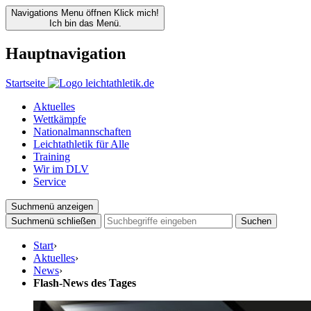
Navigations Menu öffnen
Klick mich!
Ich bin das Menü.
Hauptnavigation
Startseite
Aktuelles
Wettkämpfe
Nationalmannschaften
Leichtathletik für Alle
Training
Wir im DLV
Service
Suchmenü anzeigen
Suchmenü schließen
Suchen
Start
›
Aktuelles
›
News
›
Flash-News des Tages