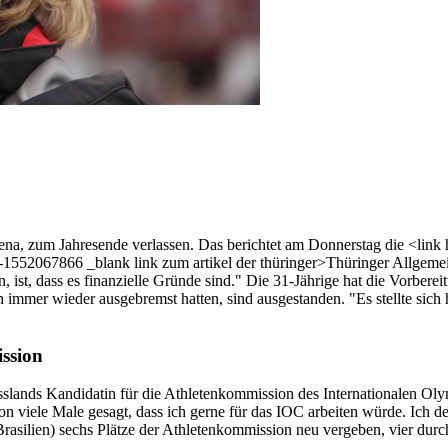
na, zum Jahresende verlassen. Das berichtet am Donnerstag die <link h
n-1552067866 _blank link zum artikel der thüringer>Thüringer Allgemei
nn, ist, dass es finanzielle Gründe sind." Die 31-Jährige hat die Vorb
mmer wieder ausgebremst hatten, sind ausgestanden. "Es stellte sich h
ssion
Russlands Kandidatin für die Athletenkommission des Internationalen O
chon viele Male gesagt, dass ich gerne für das IOC arbeiten würde. Ich 
asilien) sechs Plätze der Athletenkommission neu vergeben, vier dur