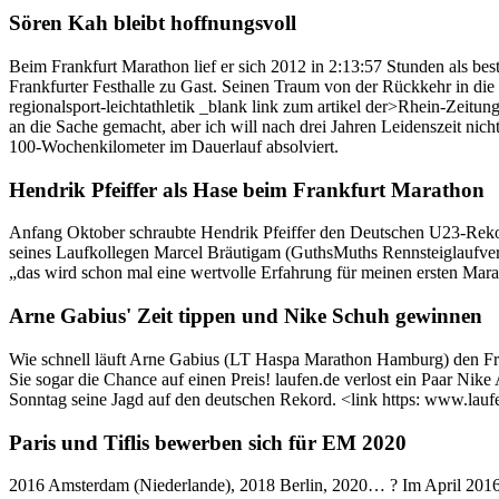
Sören Kah bleibt hoffnungsvoll
Beim Frankfurt Marathon lief er sich 2012 in 2:13:57 Stunden als best
Frankfurter Festhalle zu Gast. Seinen Traum von der Rückkehr in die d
regionalsport-leichtathletik _blank link zum artikel der>Rhein-Zeitu
an die Sache gemacht, aber ich will nach drei Jahren Leidenszeit nich
100-Wochenkilometer im Dauerlauf absolviert.
Hendrik Pfeiffer als Hase beim Frankfurt Marathon
Anfang Oktober schraubte Hendrik Pfeiffer den Deutschen U23-Rekor
seines Laufkollegen Marcel Bräutigam (GuthsMuths Rennsteiglaufverein
„das wird schon mal eine wertvolle Erfahrung für meinen ersten Mar
Arne Gabius' Zeit tippen und Nike Schuh gewinnen
Wie schnell läuft Arne Gabius (LT Haspa Marathon Hamburg) den Fr
Sie sogar die Chance auf einen Preis! laufen.de verlost ein Paar Nik
Sonntag seine Jagd auf den deutschen Rekord. <link https: www.lauf
Paris und Tiflis bewerben sich für EM 2020
2016 Amsterdam (Niederlande), 2018 Berlin, 2020… ? Im April 2016 e