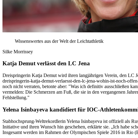
Wissenswertes aus der Welt der Leichtathletik
Silke Morrissey
Katja Demut verlässt den LC Jena
Dreispringerin Katja Demut wird ihren langjährigen Verein, den LC Je
dreispringerin-katja-demut-verlaesst-den-lc-jena-wohin-ist-noch-offe
noch nicht verraten, betonte aber: "Was ich definitiv ausschließen ka
vermelden: Die Schmerzen am Fuß, die sie in den vergangenen Jahren i
Fehlstellung."
Yelena Isinbayeva kandidiert für IOC-Athletenkommi
Stabhochsprung-Weltrekordlerin Yelena Isinbayeva ist offiziell als 
Initiative und ihren Wunsch hin geschehen, erklärte sie. „Ich habe s
Insgesamt werden im Rahmen der Olympischen Spiele 2016 in Rio (Br