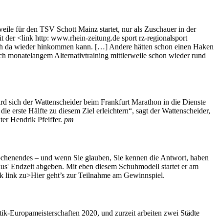
weile für den TSV Schott Mainz startet, nur als Zuschauer in der
t der <link http: www.rhein-zeitung.de sport rz-regionalsport
ss ich da wieder hinkommen kann. […] Andere hätten schon einen Haken
nach monatelangem Alternativtraining mittlerweile schon wieder rund
 sich der Wattenscheider beim Frankfurt Marathon in die Dienste
 erste Hälfte zu diesem Ziel erleichtern“, sagt der Wattenscheider,
er Hendrik Pfeiffer.
pm
chenendes – und wenn Sie glauben, Sie kennen die Antwort, haben
bius' Endzeit abgeben. Mit eben diesem Schuhmodell startet er am
k link zu>Hier geht’s zur Teilnahme am Gewinnspiel.
k-Europameisterschaften 2020, und zurzeit arbeiten zwei Städte