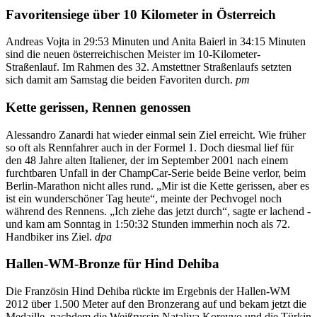
Favoritensiege über 10 Kilometer in Österreich
Andreas Vojta in 29:53 Minuten und Anita Baierl in 34:15 Minuten
sind die neuen österreichischen Meister im 10-Kilometer-
Straßenlauf. Im Rahmen des 32. Amstettner Straßenlaufs setzten
sich damit am Samstag die beiden Favoriten durch.
pm
Kette gerissen, Rennen genossen
Alessandro Zanardi hat wieder einmal sein Ziel erreicht. Wie früher
so oft als Rennfahrer auch in der Formel 1. Doch diesmal lief für
den 48 Jahre alten Italiener, der im September 2001 nach einem
furchtbaren Unfall in der ChampCar-Serie beide Beine verlor, beim
Berlin-Marathon nicht alles rund. „Mir ist die Kette gerissen, aber es
ist ein wunderschöner Tag heute“, meinte der Pechvogel noch
während des Rennens. „Ich ziehe das jetzt durch“, sagte er lachend -
und kam am Sonntag in 1:50:32 Stunden immerhin noch als 72.
Handbiker ins Ziel.
dpa
Hallen-WM-Bronze für Hind Dehiba
Die Französin Hind Dehiba rückte im Ergebnis der Hallen-WM
2012 über 1.500 Meter auf den Bronzerang auf und bekam jetzt die
Medaille, nachdem die Weißrussin Nataliya Koreyvo und die Türkin