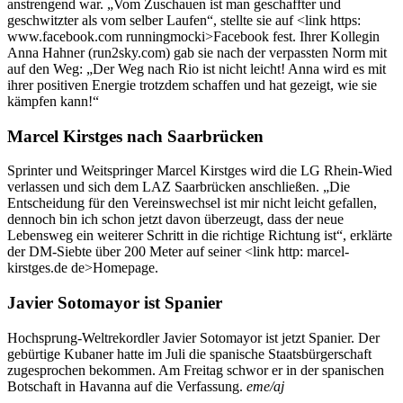
anstrengend war. „Vom Zuschauen ist man geschaffter und
geschwitzter als vom selber Laufen“, stellte sie auf <link https:
www.facebook.com runningmocki>Facebook fest. Ihrer Kollegin
Anna Hahner (run2sky.com) gab sie nach der verpassten Norm mit
auf den Weg: „Der Weg nach Rio ist nicht leicht! Anna wird es mit
ihrer positiven Energie trotzdem schaffen und hat gezeigt, wie sie
kämpfen kann!“
Marcel Kirstges nach Saarbrücken
Sprinter und Weitspringer Marcel Kirstges wird die LG Rhein-Wied
verlassen und sich dem LAZ Saarbrücken anschließen. „Die
Entscheidung für den Vereinswechsel ist mir nicht leicht gefallen,
dennoch bin ich schon jetzt davon überzeugt, dass der neue
Lebensweg ein weiterer Schritt in die richtige Richtung ist“, erklärte
der DM-Siebte über 200 Meter auf seiner <link http: marcel-
kirstges.de de>Homepage.
Javier Sotomayor ist Spanier
Hochsprung-Weltrekordler Javier Sotomayor ist jetzt Spanier. Der
gebürtige Kubaner hatte im Juli die spanische Staatsbürgerschaft
zugesprochen bekommen. Am Freitag schwor er in der spanischen
Botschaft in Havanna auf die Verfassung.
eme/aj