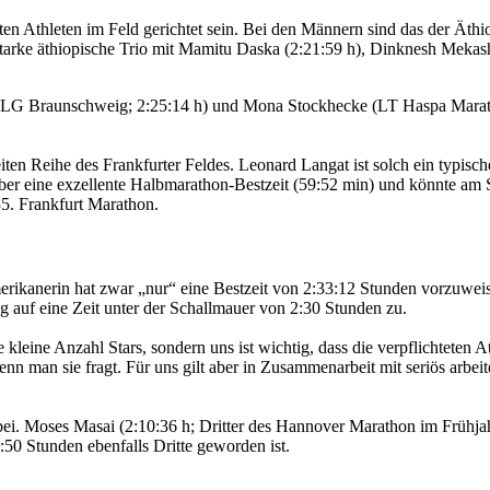
ten Athleten im Feld gerichtet sein. Bei den Männern sind das der Äth
 starke äthiopische Trio mit Mamitu Daska (2:21:59 h), Dinknesh Meka
la (LG Braunschweig; 2:25:14 h) und Mona Stockhecke (LT Haspa Marat
en Reihe des Frankfurter Feldes. Leonard Langat ist solch ein typische
ber eine exzellente Halbmarathon-Bestzeit (59:52 min) und könnte am
35. Frankfurt Marathon.
rikanerin hat zwar „nur“ eine Bestzeit von 2:33:12 Stunden vorzuweisen
g auf eine Zeit unter der Schallmauer von 2:30 Stunden zu.
kleine Anzahl Stars, sondern uns ist wichtig, dass die verpflichteten 
 wenn man sie fragt. Für uns gilt aber in Zusammenarbeit mit seriös ar
dabei. Moses Masai (2:10:36 h; Dritter des Hannover Marathon im Frühj
50 Stunden ebenfalls Dritte geworden ist.