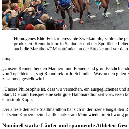
Homogenes Elite-Feld, interessante Zweikämpfe, zahlreiche per
produziert. Renndirektor Jo Schindler und der Sportliche Lei
auch die Marathon-DM stattfindet, an der Strecke und vor dem 
pm/pr
„Unsere Rennen bei den Männern und Frauen sind grundsätzlich anders
von Topathleten“, sagt Renndirektor Jo Schindler. Was an den guten B
zusammengestellt wird.
„Unsere Philosophie ist, dass wir versuchen, ein ausgeglichenes und 
Start. Die zum Beispiel eine sehr gute Halbmarathonzeit vorweisen kö
Christoph Kopp.
Der älteste deutsche Stadtmarathon hat sich in der Szene längst den Ru
hat seine Karriere beim Laufklassiker am Main wieder in Schwung ge
Nominell starke Läufer und spannende Athleten-Gesc