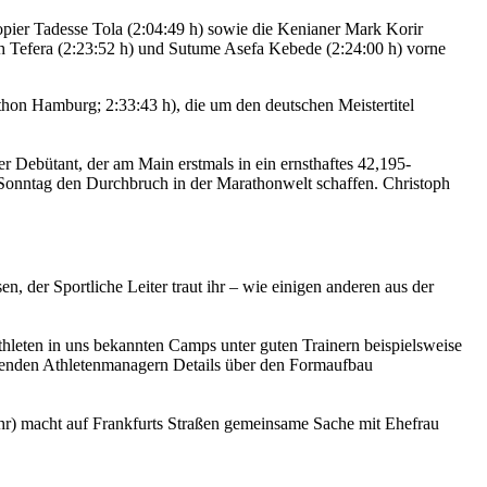
iopier Tadesse Tola (2:04:49 h) sowie die Kenianer Mark Korir
sh Tefera (2:23:52 h) und Sutume Asefa Kebede (2:24:00 h) vorne
hon Hamburg; 2:33:43 h), die um den deutschen Meistertitel
r Debütant, der am Main erstmals in ein ernsthaftes 42,195-
 Sonntag den Durchbruch in der Marathonwelt schaffen. Christoph
, der Sportliche Leiter traut ihr – wie einigen anderen aus der
Athleten in uns bekannten Camps unter guten Trainern beispielsweise
beitenden Athletenmanagern Details über den Formaufbau
ahr) macht auf Frankfurts Straßen gemeinsame Sache mit Ehefrau