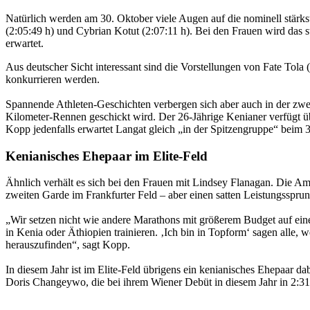
Natürlich werden am 30. Oktober viele Augen auf die nominell stärks
(2:05:49 h) und Cybrian Kotut (2:07:11 h). Bei den Frauen wird das
erwartet.
Aus deutscher Sicht interessant sind die Vorstellungen von Fate To
konkurrieren werden.
Spannende Athleten-Geschichten verbergen sich aber auch in der zweit
Kilometer-Rennen geschickt wird. Der 26-Jährige Kenianer verfügt ü
Kopp jedenfalls erwartet Langat gleich „in der Spitzengruppe“ beim 
Kenianisches Ehepaar im Elite-Feld
Ähnlich verhält es sich bei den Frauen mit Lindsey Flanagan. Die Ame
zweiten Garde im Frankfurter Feld – aber einen satten Leistungssprun
„Wir setzen nicht wie andere Marathons mit größerem Budget auf eine 
in Kenia oder Äthiopien trainieren. ‚Ich bin in Topform‘ sagen alle,
herauszufinden“, sagt Kopp.
In diesem Jahr ist im Elite-Feld übrigens ein kenianisches Ehepaar 
Doris Changeywo, die bei ihrem Wiener Debüt in diesem Jahr in 2:31: