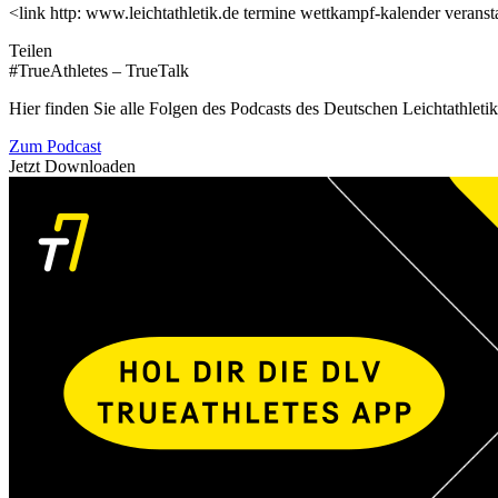
<link http: www.leichtathletik.de termine wettkampf-kalender verans
Teilen
#TrueAthletes – TrueTalk
Hier finden Sie alle Folgen des Podcasts des Deutschen Leichtathleti
Zum Podcast
Jetzt Downloaden