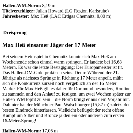
Hallen-WM-Norm:
8,19 m
Titelverteidiger:
Julian Howard (LG Region Karlsruhe)
Jahresbester:
Max Heß (LAC Erdgas Chemnitz; 8,00 m)
Dreisprung
Max Heß einsamer Jäger der 17 Meter
Bei seinem Heimspiel in Chemnitz konnte sich Max Heß am
Wochenende schon einmal warm springen. Er landete bei 16,68
Metern. Es war die letzte Bestägigung: Der Europameister ist fit.
Das Hallen-DM-Gold praktisch seins. Denn: Während der 21-
Jährige als nächstes Sprünge in Richtung 17 Meter anpeilt, müht
sich die Konkurrenz zurzeit noch vergeblich an der 16-Meter-
Marke. Für Max Heß gilt es daher für Dortmund besonders, Routine
zu sammeln und den Anlauf zu festigen, um zwei Wochen später zur
Hallen-WM topfit zu sein – die Norm bringt er aus dem Vorjahr mit.
Dahinter hat der Münchner Paul Walschburger (15,87 m) zuletzt den
besten Eindruck hinterlassen. Vielleicht beflügelt der recht offene
Kampf um Silber und Bronze ja den ein oder anderen zum ersten
16-Meter-Sprung!
Hallen-WM-Norm:
17,05 m