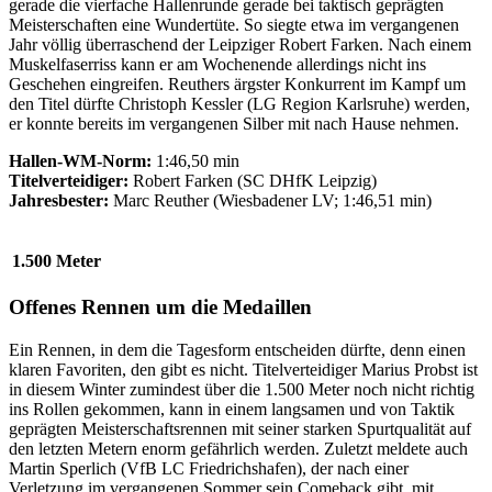
gerade die vierfache Hallenrunde gerade bei taktisch geprägten
Meisterschaften eine Wundertüte. So siegte etwa im vergangenen
Jahr völlig überraschend der Leipziger Robert Farken. Nach einem
Muskelfaserriss kann er am Wochenende allerdings nicht ins
Geschehen eingreifen. Reuthers ärgster Konkurrent im Kampf um
den Titel dürfte Christoph Kessler (LG Region Karlsruhe) werden,
er konnte bereits im vergangenen Silber mit nach Hause nehmen.
Hallen-WM-Norm:
1:46,50 min
Titelverteidiger:
Robert Farken (SC DHfK Leipzig)
Jahresbester:
Marc Reuther (Wiesbadener LV; 1:46,51 min)
1.500 Meter
Offenes Rennen um die Medaillen
Ein Rennen, in dem die Tagesform entscheiden dürfte, denn einen
klaren Favoriten, den gibt es nicht. Titelverteidiger Marius Probst ist
in diesem Winter zumindest über die 1.500 Meter noch nicht richtig
ins Rollen gekommen, kann in einem langsamen und von Taktik
geprägten Meisterschaftsrennen mit seiner starken Spurtqualität auf
den letzten Metern enorm gefährlich werden. Zuletzt meldete auch
Martin Sperlich (VfB LC Friedrichshafen), der nach einer
Verletzung im vergangenen Sommer sein Comeback gibt, mit