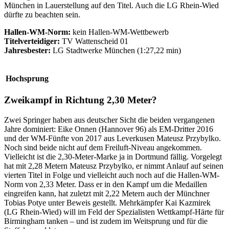
München in Lauerstellung auf den Titel. Auch die LG Rhein-Wied
dürfte zu beachten sein.
Hallen-WM-Norm:
kein Hallen-WM-Wettbewerb
Titelverteidiger:
TV Wattenscheid 01
Jahresbester:
LG Stadtwerke München (1:27,22 min)
Hochsprung
Zweikampf in Richtung 2,30 Meter?
Zwei Springer haben aus deutscher Sicht die beiden vergangenen
Jahre dominiert: Eike Onnen (Hannover 96) als EM-Dritter 2016
und der WM-Fünfte von 2017 aus Leverkusen Mateusz Przybylko.
Noch sind beide nicht auf dem Freiluft-Niveau angekommen.
Vielleicht ist die 2,30-Meter-Marke ja in Dortmund fällig. Vorgelegt
hat mit 2,28 Metern Mateusz Przybylko, er nimmt Anlauf auf seinen
vierten Titel in Folge und vielleicht auch noch auf die Hallen-WM-
Norm von 2,33 Meter. Dass er in den Kampf um die Medaillen
eingreifen kann, hat zuletzt mit 2,22 Metern auch der Münchner
Tobias Potye unter Beweis gestellt. Mehrkämpfer Kai Kazmirek
(LG Rhein-Wied) will im Feld der Spezialisten Wettkampf-Härte für
Birmingham tanken – und ist zudem im Weitsprung und für die