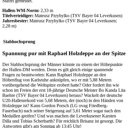
Staffel gemeldet.
Hallen-WM-Norm:
2,33 m
Titelverteidiger:
Mateusz Pzrybylko (TSV Bayer 04 Leverkusen)
Jahresbester:
Mateusz Pzrybylko (TSV Bayer 04 Leverkusen;
2,28 m)
Stabhochsprung
Spannung pur mit Raphael Holzdeppe an der Spitze
Der Stabhochsprung der Männer könnte zu einem der Höhepunkte
der Hallen-DM werden. Denn es gilt gleich einige spannende
Fragen zu beantworten: Kann Raphael Holzdeppe an den
Höhenflug von Karlsruhe anknüpfen, wo er mit 5,88 Metern
vorübergehend die Weltspitze erobert hatte? Oder fordert ihn wie
schon im Freien der erst 18-jährige Deutsche Meister Bo Kanda Lita
Baehre (TSV Bayer 04 Leverkusen) heraus? Wackelt der deutsche
U20-Hallenrekord von 5,68 Metern, der (noch) in den Händen von
Holzdeppe ist? Kann Gordon Porsch (LG ovag Friedberg-
Fauerbach) nach seiner Steigerung auf 5,61 Meter sogar nach den
Medaillen greifen? Und was machen die Leverkusener Karsten
Dilla und Tobias Scherbarth? Für reichlich Brisanz ist gesorgt. Die
Antworten gibt's am Sonntag ab 13:45 Uhr!