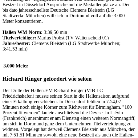
Bestzeit in Düsseldorf Ansprüche auf die Medaillenplätze an. Der
bis dato jahresschnellste Deutsche Clemens Bleistein (LG
Stadtwerke München) will sich in Dortmund voll auf die 3.000
Meter konzentrieren.
Hallen-WM-Norm:
3:39,50 min
Titelverteidiger:
Marius Probst (TV Wattenscheid 01)
Jahresbester:
Clemens Bleistein (LG Stadtwerke München;
3:41,53 min)
3.000 Meter
Richard Ringer gefordert wie selten
Der Dritte der Hallen-EM Richard Ringer (VfB LC
Friedrichshafen) musste seinen Start in die Hallensaison aufgrund
einer Erkältung verschieben. In Düsseldorf fehlten in 7:54,07
Minuten noch einige Körner zum Richtwert für Birmingham. "100
Prozent fit werden" lautete anschließend die Devise. In Liévin
(Frankreich) unernimmt er am Dienstag einen weiteren Normangriff,
um sich in Dortmund ganz dem Unternehmen Titelverteidigung zu
widmen. Vorgelegt hat derweil Clemens Bleistein aus München, der
mit 7:51,51 Minuten sowohl eine neue Bestzeit als auch die Hallen-