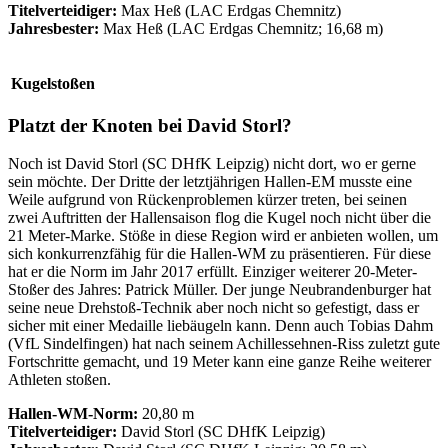
Titelverteidiger:
Max Heß (LAC Erdgas Chemnitz)
Jahresbester:
Max Heß (LAC Erdgas Chemnitz; 16,68 m)
Kugelstoßen
Platzt der Knoten bei David Storl?
Noch ist David Storl (SC DHfK Leipzig) nicht dort, wo er gerne
sein möchte. Der Dritte der letztjährigen Hallen-EM musste eine
Weile aufgrund von Rückenproblemen kürzer treten, bei seinen
zwei Auftritten der Hallensaison flog die Kugel noch nicht über die
21 Meter-Marke. Stöße in diese Region wird er anbieten wollen, um
sich konkurrenzfähig für die Hallen-WM zu präsentieren. Für diese
hat er die Norm im Jahr 2017 erfüllt. Einziger weiterer 20-Meter-
Stoßer des Jahres: Patrick Müller. Der junge Neubrandenburger hat
seine neue Drehstoß-Technik aber noch nicht so gefestigt, dass er
sicher mit einer Medaille liebäugeln kann. Denn auch Tobias Dahm
(VfL Sindelfingen) hat nach seinem Achillessehnen-Riss zuletzt gute
Fortschritte gemacht, und 19 Meter kann eine ganze Reihe weiterer
Athleten stoßen.
Hallen-WM-Norm:
20,80 m
Titelverteidiger:
David Storl (SC DHfK Leipzig)