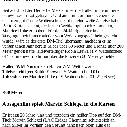
Seit 2013 hat der Deutsche Meister über die Hallenrunde immer ein
blauweißes Trikot getragen. Und auch in Dortmund stehen die
Chancen gut für die Wattenscheider, die keine weite Anreise habe.
Beste Karten scheint, der letzten Wettkämpfe nach zu urteilen,
Maurice Huke zu haben. Für den 24-Jährigen, der in der
Vergangenheit immer wieder vom Verletzungspech heimgesucht
wurde, wäre es der erste DM-Titel überhaupt, nachdem er im
vergangenen Jahr bereits Silber über 60 Meter und Bronze über 200
Meter geholt hatte. Titelverteidiger Robin Erewa (TV Wattenscheid
01) hat in diesem Jahr nur über die kürzeren 60 Meter gemeldet.
Hallen-WM-Norm:
kein Hallen-WM-Wettbewerb
Titelverteidiger:
Robin Erewa (TV Wattenscheid 01)
Jahresbester:
Maurice Huke (TV Wattenscheid 01; 21,06 sec)
400 Meter
Absagenflut spielt Marvin Schlegel in die Karten
Er ist erst 20 Jahre jung und trotzdem ein heißer Tipp auf den DM-
Titel: Marvin Schlegel (LAC Erdgas Chemnitz) schickt sich an,
nach Silber im Vorjahr, den Sprung ganz nach oben aufs das