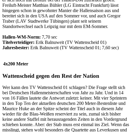
Freiluft-Meister Matthias Bühler (LG Eintracht Frankfurt) lässt
hingegen schon in gewohnter Manier die Hallensaison aus und
bereitet sich in den USA auf den Sommer vor, und auch Gregor
Traber (LAV Stadtwerke Tübingen) plant seit seinem
Standortwechsel nach Leipzig nur mit dem EM-Sommer.
Hallen-WM-Norm:
7,70 sec
Titelverteidiger:
Erik Balnuweit (TV Wattenscheid 01)
Jahresbester:
Erik Balnuweit (TV Wattenscheid 01; 7,60 sec)
4x200 Meter
Wattenscheid gegen den Rest der Nation
Wer kann den TV Wattenscheid 01 schlagen? Die Frage stellt sich
bei Deutschen Hallenmeisterschaften von Jahr zu Jahr. Und in 14
von 16 Fällen lautete die Antwort zuletzt: keiner. Mit vier Sprintern
in den Top Ten der aktuellen deutschen 200 Meter-Bestenliste und
Maurice Huke an der Spitze scheint der Titel auch in diesem Jahr
wieder für die Blau-Weißen reserviert zu sein, zumal sich bisher
keine andere Staffel mit herausragenden Zeiten in den Vordergrund
schieben konnte. Aber: der Stab muss erst einmal ins Ziel. Wenn das
misslingt, stehen wohl besonders die Quartette aus Leverkusen und