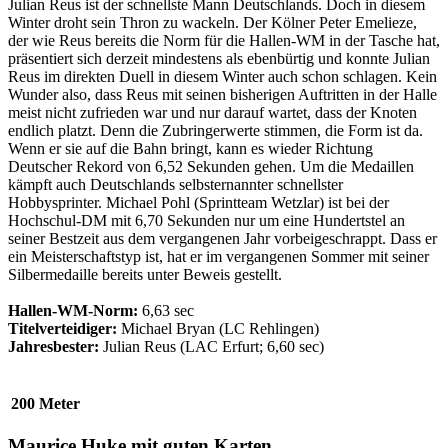
Julian Reus ist der schnellste Mann Deutschlands. Doch in diesem
Winter droht sein Thron zu wackeln. Der Kölner Peter Emelieze,
der wie Reus bereits die Norm für die Hallen-WM in der Tasche hat,
präsentiert sich derzeit mindestens als ebenbürtig und konnte Julian
Reus im direkten Duell in diesem Winter auch schon schlagen. Kein
Wunder also, dass Reus mit seinen bisherigen Auftritten in der Halle
meist nicht zufrieden war und nur darauf wartet, dass der Knoten
endlich platzt. Denn die Zubringerwerte stimmen, die Form ist da.
Wenn er sie auf die Bahn bringt, kann es wieder Richtung
Deutscher Rekord von 6,52 Sekunden gehen. Um die Medaillen
kämpft auch Deutschlands selbsternannter schnellster
Hobbysprinter. Michael Pohl (Sprintteam Wetzlar) ist bei der
Hochschul-DM mit 6,70 Sekunden nur um eine Hundertstel an
seiner Bestzeit aus dem vergangenen Jahr vorbeigeschrappt. Dass er
ein Meisterschaftstyp ist, hat er im vergangenen Sommer mit seiner
Silbermedaille bereits unter Beweis gestellt.
Hallen-WM-Norm:
6,63 sec
Titelverteidiger:
Michael Bryan (LC Rehlingen)
Jahresbester:
Julian Reus (LAC Erfurt; 6,60 sec)
200 Meter
Maurice Huke mit guten Karten