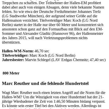
Treppchen zu schaffen. Der Teilnehmer der Hallen-EM profitiert
dabei aber auch von einigen Absagen, denn viele bekannte Namen
fehlen. So wie etwa der Deutsche Freiluftmeister Johannes Trefz
(LG Stadtwerke München), der aufgrund seiner Größe auf die
Hallensaison verzichtet. Titelverteidiger Marc Koch (LG Nord
Berlin) startet in der Halle nur über 60 Meter und konzentriert sich
ansonsten schon ganz auf den Formaufbau mit Blick auf den EM-
Sommer und Alexander Gladitz (Hannover 96), der Hallenmeister
des Jahres 2015, will nach Verletzungsproblemen nichts
überstürzen.
Hallen-WM-Norm:
46,70 sec
Titelverteidiger:
Marc Koch (LG Nord Berlin)
Jahresbester:
Marvin Schlegel (LAV Erdgas Chemnitz; 47,40 sec)
800 Meter
Marc Reuther und die fehlende Hundertstel
Wagt Marc Reuther noch einen letzten Angriff auf die Norm für die
Hallen-WM? Um die Winzigkeit von einer Hundertstel hat der 21-
jährige Wiesbadener die Zeit von 1:46,50 Minuten bislang verpasst.
Es könnte sein erster Titel bei den Aktiven werden. Allerdings ist