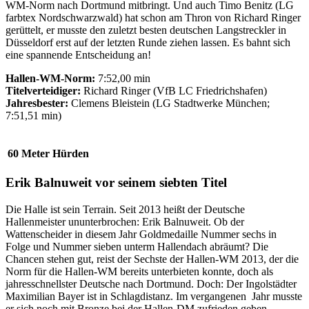
WM-Norm nach Dortmund mitbringt. Und auch Timo Benitz (LG
farbtex Nordschwarzwald) hat schon am Thron von Richard Ringer
gerüttelt, er musste den zuletzt besten deutschen Langstreckler in
Düsseldorf erst auf der letzten Runde ziehen lassen. Es bahnt sich
eine spannende Entscheidung an!
Hallen-WM-Norm:
7:52,00 min
Titelverteidiger:
Richard Ringer (VfB LC Friedrichshafen)
Jahresbester:
Clemens Bleistein (LG Stadtwerke München;
7:51,51 min)
60 Meter Hürden
Erik Balnuweit vor seinem siebten Titel
Die Halle ist sein Terrain. Seit 2013 heißt der Deutsche
Hallenmeister ununterbrochen: Erik Balnuweit. Ob der
Wattenscheider in diesem Jahr Goldmedaille Nummer sechs in
Folge und Nummer sieben unterm Hallendach abräumt? Die
Chancen stehen gut, reist der Sechste der Hallen-WM 2013, der die
Norm für die Hallen-WM bereits unterbieten konnte, doch als
jahresschnellster Deutsche nach Dortmund. Doch: Der Ingolstädter
Maximilian Bayer ist in Schlagdistanz. Im vergangenen Jahr musste
er sich noch mit Bronze bei der Hallen-DM zufrieden geben.