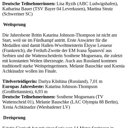
Deutsche Teilnehmerinnen:
Lisa Ryzih (ABC Ludwigshafen),
Katharina Bauer (TSV Bayer 04 Leverkusen), Martina Strutz
(Schweriner SC)
Weitsprung
Die Jahresbeste Britin Katarina Johnson-Thompson ist nicht am
Start, weil sie im Fünfkampf antritt. Erste Anwärter für die
Medaillen sind damit Hallen-Wweltmeisterin Éloyse Lesueur
(Frankreich), die Freiluft-Zweite der EM Ivana Španović aus
Serbien und die Wattenscheiderin Sosthene Moguenara, die zuletzt
mit konstanten Weiten überzeugte. Auch aus Russland kommen
traditionell starke Weitspringerinnen. Melanie Bauschke und Ksenia
Achkinadze wollen ins Finale.
Titelverteidigerin:
Dariya Klishina (Russland), 7,01 m
Europas Jahresbeste:
Katarina Johnson-Thompson
(Großbritannien), 6,93 m
Deutsche Teilnehmerinnen:
Sosthene Moguenara (TV
Wattenscheid 01), Melanie Bauschke (LAC Olympia 88 Berlin),
Xenia Achkinadze (Wiesbadener LV)
Dreisprung