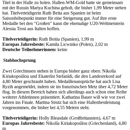
Titel in der Halle zu holen. Hallen-WM-Gold hatte sie gemeinsam
mit der Russin Mariya Kuchina geholt, die bisher 1,99 Meter stehen
hat. Titelverteidigerin Ruth Beita aus Spanien ist beim
Saisonhöhepunkt immer für eine Steigerung gut. Auf ihre erste
Medaille bei den "Großen" kann die ehemalige U20-Weltmeisterin
Alessia Trost aus Italien hoffen.
Titelverteidigerin:
Ruth Beitia (Spanien), 1,99 m
Europas Jahresbeste:
Kamila Licwinko (Polen), 2,02 m
Deutsche Teilnehmerinnen:
keine
Stabhochsprung
Zwei Griechinnen stehen in Europa bisher ganz oben: Nikolía
Kiriakopoúlou und Ekateríni Stefanídi, die den Landesrekord auf
4,80 Meter geschraubt haben. Medaillenansprüche hat auch Lisa
Ryzih angemeldet, indem sie im französischen Metz über 4,72 Meter
flog. In diesem Bereich haben sich allerdings auch schon eine Reihe
weiterer Athletinnen präsentiert. Katharina Bauer will wie vor zwei
Jahren ins Finale. Martina Strutz hat sich eine Hallenbestleistung
vorgenommen, die bisher bei 4,55 Metern steht.
Titelverteidigerin:
Holly Bleasdale (Großbritannien), 4,67 m
Europas Jahresbeste:
Nikolía Kiriakopoúlou (Griechenland), 4,80
m