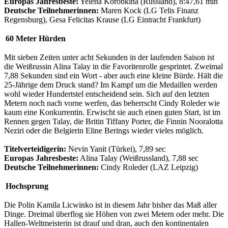
Europas Jahresbeste:
Yelena Korobkina (Russland), 8:47,61 min
Deutsche Teilnehmerinnen:
Maren Kock (LG Telis Finanz
Regensburg), Gesa Felicitas Krause (LG Eintracht Frankfurt)
60 Meter Hürden
Mit sieben Zeiten unter acht Sekunden in der laufenden Saison ist
die Weißrussin Alina Talay in die Favoritenrolle gesprintet. Zweimal
7,88 Sekunden sind ein Wort - aber auch eine kleine Bürde. Hält die
25-Jährige dem Druck stand? Im Kampf um die Medaillen werden
wohl wieder Hundertstel entscheidend sein. Sich auf den letzten
Metern noch nach vorne werfen, das beherrscht Cindy Roleder wie
kaum eine Konkurrentin. Erwischt sie auch einen guten Start, ist im
Rennen gegen Talay, die Britin Tiffany Porter, die Finnin Nooralotta
Neziri oder die Belgierin Eline Berings wieder vieles möglich.
Titelverteidigerin:
Nevin Yanit (Türkei), 7,89 sec
Europas Jahresbeste:
Alina Talay (Weißrussland), 7,88 sec
Deutsche Teilnehmerinnen:
Cindy Roleder (LAZ Leipzig)
Hochsprung
Die Polin Kamila Licwinko ist in diesem Jahr bisher das Maß aller
Dinge. Dreimal überflog sie Höhen von zwei Metern oder mehr. Die
Hallen-Weltmeisterin ist drauf und dran, auch den kontinentalen