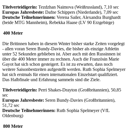
Titelverteidigerin:
Tezdzhan Naimova (Weißrussland), 7,10 sec
Europas
Jahresbeste:
Dafne Schippers (Niederlande), 7,09 sec
Deutsche
Teilnehmerinnen:
Verena Sailer, Alexandra Burghardt
(beide MTG Mannheim), Rebekka Haase (LV 90 Erzgebirge)
400 Meter
Die Britinnen haben in diesem Winter bisher starke Zeiten vorgelegt
- allen voran Seren Bundy-Davies, die bisher als einzige Athletin
unter 52 Sekunden geblieben ist. Aber auch mit den Russinnen ist
über die 400 Meter immer zu rechnen. Auch die Französin Marie
Gayot hat sich schon gesteigert. Es ist zu erwarten, dass noch
weitere Saisonbestzeiten aufgestellt werden. Ruth Sophia Spelmeyer
hat sich erstmals für einen internationalen Einzelstart qualifiziert.
Das Halbfinale und Erfahrung sammeln sind die Ziele.
Titelverteidigerin:
Perri Shakes-Drayton (Großbritannien), 50,85
sec
Europas
Jahresbeste:
Seren Bundy-Davies (Großbritannien),
51,72 sec
Deutsche
Teilnehmerinnen:
Ruth Sophia Spelmeyer (VfL
Oldenburg)
800 Meter