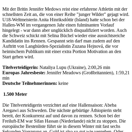
Mit der Britin Jennifer Medows reist eine erfahrene Athletin mit der
schnellsten Zeit an, die von einer Reihe "junger Wilder" gejagt wird.
U18-Weltmeisterin Anita Hinriksdóttir (Island) hatte schon bei der
Hallen-WM im vergangenen Jahr einen fulminanten Vorlauf
hingelegt - war dann aber unglücklich disqualifiziert worden. Auch
die Schweiz schickt mit Selina Büchel wieder eine aussichtsreiche
Kandidatin ins Rennen. Gespannt sein darf man zudem auf den
Auftritt von Langhürden-Spezialistin Zuzana Hejnová, die vor
heimischem Publikum mit einer extra Portion Motivation an den
Start gehen wird.
Titelverteidigerin:
Nataliya Lupu (Ukraine), 2:00,26 min
Europas Jahresbeste:
Jennifer Meadows (Großbritannien), 1:59,21
min
Deutsche Teilnehmerinnen:
keine
1.500 Meter
Die Titelverteidigerin verzichtet auf eine Hallensaison: Abeba
Aregawi aus Schweden. Die nächste gebürtige Äthiopierin steht
bereit, der Konkurrenz auf und davon zu rennen. Schon bei der
Freiluft-EM war Sifan Hassan (Niederlande) nicht zu stoppen. Die
europäische Bestenliste führt sie in diesem Winter mit fast sechs
Sekunden Vorsprung an. Gold ist also so gut wie vergeben. Oder