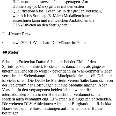
Halleneuropameisterschaften ausgetragen. Am
Donnerstag (5. März) geht es mit den ersten
Qualifikationen los. Lesen Sie in der großen Vorschau,
wer sich bis Sonntag (8. März) Medaillenchancen
ausrechnen kann und mit welchen Ambitionen die
DLV-Athleten an den Start gehen.
Jan-Henner Reitze
<link news:39621>Vorschau: Die Männer im Fokus
60 Meter
Schon im Freien hat Dafne Schippers bei der EM auf den
Sprintstrecken dominiert. Es sieht alles danach aus, als ginge es
unterm Hallendach so weiter - bevor dann im WM-Sommer wieder
vermehrt der Siebenkampf in den Mittelpunkt rücken soll. Dahinter
ist vieles offen. Die Deutsche Meisterin Verena Sailer kann sich von
der Papierform her Hoffnungen auf eine Medaille machen. Aber
Vorsicht: In den vergangenen beiden Jahren waren die
internationalen Finals in der Halle nicht nur verdammt schnell,
sondern auch verdammt eng. Es werden Kleinigkeiten entscheiden.
Die weiteren DLV-Athletinnen Alexandra Burghardt und Rebekka
Haase wollen ihre Saisonleistungen auf internationaler Bühne
bestätigen.