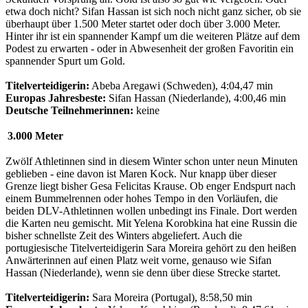
etwa doch nicht? Sifan Hassan ist sich noch nicht ganz sicher, ob sie
überhaupt über 1.500 Meter startet oder doch über 3.000 Meter.
Hinter ihr ist ein spannender Kampf um die weiteren Plätze auf dem
Podest zu erwarten - oder in Abwesenheit der großen Favoritin ein
spannender Spurt um Gold.
Titelverteidigerin:
Abeba Aregawi (Schweden), 4:04,47 min
Europas Jahresbeste:
Sifan Hassan (Niederlande), 4:00,46 min
Deutsche Teilnehmerinnen:
keine
3.000 Meter
Zwölf Athletinnen sind in diesem Winter schon unter neun Minuten
geblieben - eine davon ist Maren Kock. Nur knapp über dieser
Grenze liegt bisher Gesa Felicitas Krause. Ob enger Endspurt nach
einem Bummelrennen oder hohes Tempo in den Vorläufen, die
beiden DLV-Athletinnen wollen unbedingt ins Finale. Dort werden
die Karten neu gemischt. Mit Yelena Korobkina hat eine Russin die
bisher schnellste Zeit des Winters abgeliefert. Auch die
portugiesische Titelverteidigerin Sara Moreira gehört zu den heißen
Anwärterinnen auf einen Platz weit vorne, genauso wie Sifan
Hassan (Niederlande), wenn sie denn über diese Strecke startet.
Titelverteidigerin:
Sara Moreira (Portugal), 8:58,50 min