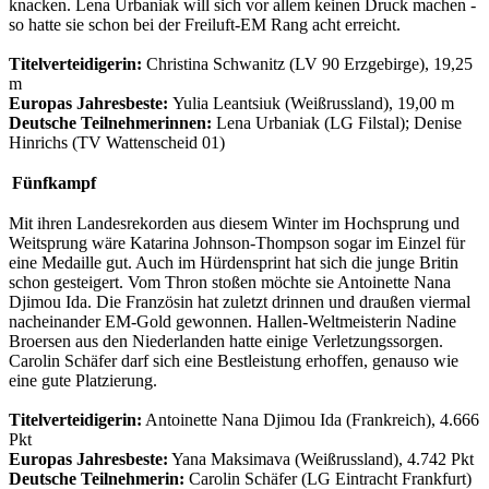
knacken. Lena Urbaniak will sich vor allem keinen Druck machen -
so hatte sie schon bei der Freiluft-EM Rang acht erreicht.
Titelverteidigerin:
Christina Schwanitz (LV 90 Erzgebirge), 19,25
m
Europas Jahresbeste:
Yulia Leantsiuk (Weißrussland), 19,00 m
Deutsche Teilnehmerinnen:
Lena Urbaniak (LG Filstal); Denise
Hinrichs (TV Wattenscheid 01)
Fünfkampf
Mit ihren Landesrekorden aus diesem Winter im Hochsprung und
Weitsprung wäre Katarina Johnson-Thompson sogar im Einzel für
eine Medaille gut. Auch im Hürdensprint hat sich die junge Britin
schon gesteigert. Vom Thron stoßen möchte sie Antoinette Nana
Djimou Ida. Die Französin hat zuletzt drinnen und draußen viermal
nacheinander EM-Gold gewonnen. Hallen-Weltmeisterin Nadine
Broersen aus den Niederlanden hatte einige Verletzungssorgen.
Carolin Schäfer darf sich eine Bestleistung erhoffen, genauso wie
eine gute Platzierung.
Titelverteidigerin:
Antoinette Nana Djimou Ida (Frankreich), 4.666
Pkt
Europas Jahresbeste:
Yana Maksimava (Weißrussland), 4.742 Pkt
Deutsche Teilnehmerin:
Carolin Schäfer (LG Eintracht Frankfurt)