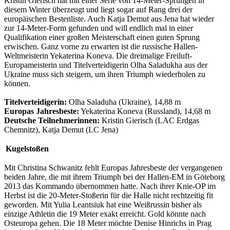
Kristin Gierisch hat mit einer Serie von 14-Meter-Sprüngen in
diesem Winter überzeugt und liegt sogar auf Rang drei der
europäischen Bestenliste. Auch Katja Demut aus Jena hat wieder
zur 14-Meter-Form gefunden und will endlich mal in einer
Qualifikation einer großen Meisterschaft einen guten Sprung
erwischen. Ganz vorne zu erwarten ist die russische Hallen-
Weltmeisterin Yekaterina Koneva. Die dreimalige Freiluft-
Europameisterin und Titelverteidigerin Olha Saladukha aus der
Ukraine muss sich steigern, um ihren Triumph wiederholen zu
können.
Titelverteidigerin:
Olha Saladuha (Ukraine), 14,88 m
Europas Jahresbeste:
Yekaterina Koneva (Russland), 14,68 m
Deutsche Teilnehmerinnen:
Kristin Gierisch (LAC Erdgas
Chemnitz), Katja Demut (LC Jena)
Kugelstoßen
Mit Christina Schwanitz fehlt Europas Jahresbeste der vergangenen
beiden Jahre, die mit ihrem Triumph bei der Hallen-EM in Göteborg
2013 das Kommando übernommen hatte. Nach ihrer Knie-OP im
Herbst ist die 20-Meter-Stoßerin für die Halle nicht rechtzeitig fit
geworden. Mit Yulia Leantsiuk hat eine Weißrussin bisher als
einzige Athletin die 19 Meter exakt erreicht. Gold könnte nach
Osteuropa gehen. Die 18 Meter möchte Denise Hinrichs in Prag