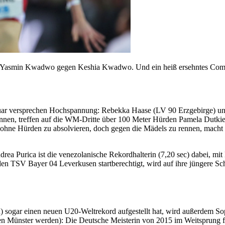
. Yasmin Kwadwo gegen Keshia Kwadwo. Und ein heiß ersehntes Come
ar versprechen Hochspannung: Rebekka Haase (LV 90 Erzgebirge) und
nen, treffen auf die WM-Dritte über 100 Meter Hürden Pamela Dutkiew
eg ohne Hürden zu absolvieren, doch gegen die Mädels zu rennen, macht 
rea Purica ist die venezolanische Rekordhalterin (7,20 sec) dabei, mit
den TSV Bayer 04 Leverkusen startberechtigt, wird auf ihre jüngere S
en) sogar einen neuen U20-Weltrekord aufgestellt hat, wird außerdem S
ßen Münster werden): Die Deutsche Meisterin von 2015 im Weitsprung 