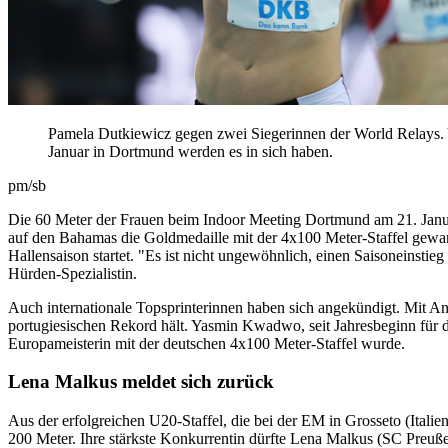
Pamela Dutkiewicz gegen zwei Siegerinnen der World Relays
Januar in Dortmund werden es in sich haben.
pm/sb
Die 60 Meter der Frauen beim Indoor Meeting Dortmund am 21. Janu
auf den Bahamas die Goldmedaille mit der 4x100 Meter-Staffel gewan
Hallensaison startet. "Es ist nicht ungewöhnlich, einen Saisoneinsti
Hürden-Spezialistin.
Auch internationale Topsprinterinnen haben sich angekündigt. Mit And
portugiesischen Rekord hält. Yasmin Kwadwo, seit Jahresbeginn für 
Europameisterin mit der deutschen 4x100 Meter-Staffel wurde.
Lena Malkus meldet sich zurück
Aus der erfolgreichen U20-Staffel, die bei der EM in Grosseto (Itali
200 Meter. Ihre stärkste Konkurrentin dürfte Lena Malkus (SC Preu