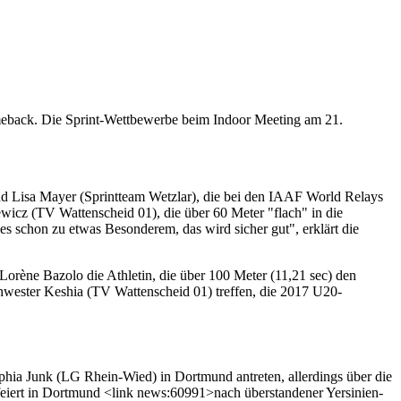
back. Die Sprint-Wettbewerbe beim Indoor Meeting am 21.
 Lisa Mayer (Sprintteam Wetzlar), die bei den IAAF World Relays
icz (TV Wattenscheid 01), die über 60 Meter "flach" in die
es schon zu etwas Besonderem, das wird sicher gut", erklärt die
 Lorène Bazolo die Athletin, die über 100 Meter (11,21 sec) den
chwester Keshia (TV Wattenscheid 01) treffen, die 2017 U20-
ophia Junk (LG Rhein-Wied) in Dortmund antreten, allerdings über die
feiert in Dortmund <link news:60991>nach überstandener Yersinien-