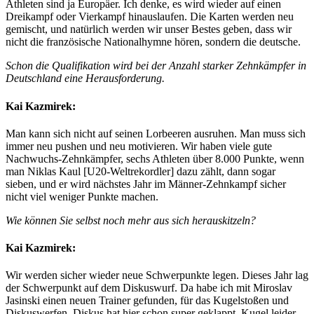
Athleten sind ja Europäer. Ich denke, es wird wieder auf einen
Dreikampf oder Vierkampf hinauslaufen. Die Karten werden neu
gemischt, und natürlich werden wir unser Bestes geben, dass wir
nicht die französische Nationalhymne hören, sondern die deutsche.
Schon die Qualifikation wird bei der Anzahl starker Zehnkämpfer in
Deutschland eine Herausforderung.
Kai Kazmirek:
Man kann sich nicht auf seinen Lorbeeren ausruhen. Man muss sich
immer neu pushen und neu motivieren. Wir haben viele gute
Nachwuchs-Zehnkämpfer, sechs Athleten über 8.000 Punkte, wenn
man Niklas Kaul [U20-Weltrekordler] dazu zählt, dann sogar
sieben, und er wird nächstes Jahr im Männer-Zehnkampf sicher
nicht viel weniger Punkte machen.
Wie können Sie selbst noch mehr aus sich herauskitzeln?
Kai Kazmirek:
Wir werden sicher wieder neue Schwerpunkte legen. Dieses Jahr lag
der Schwerpunkt auf dem Diskuswurf. Da habe ich mit Miroslav
Jasinski einen neuen Trainer gefunden, für das Kugelstoßen und
Diskuswerfen. Diskus hat hier schon super geklappt, Kugel leider