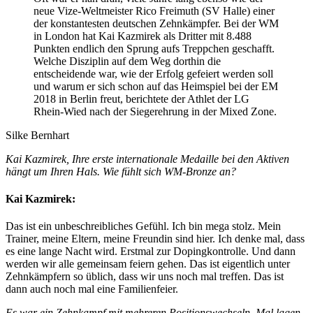
neue Vize-Weltmeister Rico Freimuth (SV Halle) einer
der konstantesten deutschen Zehnkämpfer. Bei der WM
in London hat Kai Kazmirek als Dritter mit 8.488
Punkten endlich den Sprung aufs Treppchen geschafft.
Welche Disziplin auf dem Weg dorthin die
entscheidende war, wie der Erfolg gefeiert werden soll
und warum er sich schon auf das Heimspiel bei der EM
2018 in Berlin freut, berichtete der Athlet der LG
Rhein-Wied nach der Siegerehrung in der Mixed Zone.
Silke Bernhart
Kai Kazmirek, Ihre erste internationale Medaille bei den Aktiven
hängt um Ihren Hals. Wie fühlt sich WM-Bronze an?
Kai Kazmirek:
Das ist ein unbeschreibliches Gefühl. Ich bin mega stolz. Mein
Trainer, meine Eltern, meine Freundin sind hier. Ich denke mal, dass
es eine lange Nacht wird. Erstmal zur Dopingkontrolle. Und dann
werden wir alle gemeinsam feiern gehen. Das ist eigentlich unter
Zehnkämpfern so üblich, dass wir uns noch mal treffen. Das ist
dann auch noch mal eine Familienfeier.
Es war ein Zehnkampf mit mehreren Positionswechseln. Mal lagen