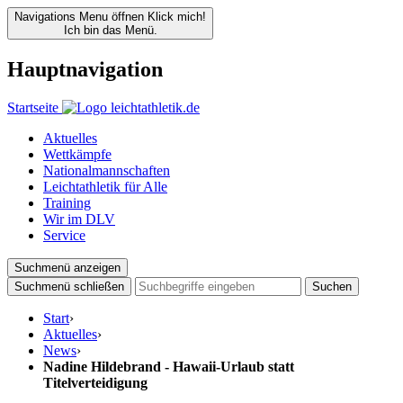
Navigations Menu öffnen
Klick mich!
Ich bin das Menü.
Hauptnavigation
Startseite
Aktuelles
Wettkämpfe
Nationalmannschaften
Leichtathletik für Alle
Training
Wir im DLV
Service
Suchmenü anzeigen
Suchmenü schließen
Suchen
Start
›
Aktuelles
›
News
›
Nadine Hildebrand - Hawaii-Urlaub statt
Titelverteidigung