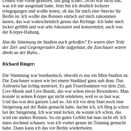
Leiden von vorne gelaufen, das ging schief. 28:00 war nicht das,
was ich mir ausgemalt hatte. Jetzt bin ich deutlich lockerer
reingegangen und wollte testen, ob das für mich eine Strecke für
Berlin ist. Ich wollte das Rennen einfach auf mich zukommen
lassen, das war wahrscheinlich genau das Richtige. Ich habe mich
locker gefühlt und war sehr fokussiert und konzentriert, auch von
der Körper-Haltung.
Hat die Stimmung im Stadion auch geholfen? Es waren über Teile
der Ziel- und Gegengeraden Zelte aufgebaut, die Zuschauer waren
direkt an der Bahn...
Richard Ringer:
Die Stimmung war bombastisch, obwohl es nur ein Mini-Stadion ist.
Die Zuschauer waren wie bei einem Stadtlauf ganz nah dran. Das
Anfeuern hat richtig motiviert. Es gab Feuerfontänen vor dem Ziel,
Live-Musik und Live-Bands, das war schon etwas Besonderes. Man
konnte in seinen Körper gar nicht reinhören, weil es so laut war.
Und das war den ganzen Lauf so. Als ich vor dem Start noch eine
Steigerung auf der Bahn gemacht habe, dachte ich, ich flieg ja schon
bei der Steigerung. Ich war total locker, da wusste ich schon, das
wird ein starkes Rennen. So ein gutes Gefühl hat man nicht oft. Ich
muss nochmal schauen, was ich vorher genau im Training gemacht
habe. Dann kann ich das vor Berlin wiederholen.