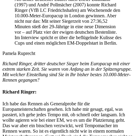
(1997) und André Pollmächer (2007) konnte Richard
Ringer (VfB LC Friedrichshafen) am Wochenende den
10.000-Meter-Europacup in London gewinnen. Aber
nicht nur das: Mit seiner Siegerzeit von 27:36,52
Minuten stieß der 29-Jährige in eine neue Dimension
vor – auf Platz vier der ewigen deutschen Bestenliste.
Im Interview spricht er über die beflügelnde Kulisse des
Cups und einen möglichen EM-Doppelstart in Berlin.
Pamela Ruprecht
Richard Ringer, dritter deutscher Sieger beim Europacup mit einer
extrem starken Zeit.
Sie waren von Anfang an in der Spitzengruppe.
Mit welcher Einstellung sind Sie in Ihr bisher bestes 10.000-Meter-
Rennen gegangen?
Richard Ringer:
Ich habe das Rennen als Generalprobe für die
Europameisterschaften gesehen. Ich habe mir gesagt, egal, was
passiert, ich gehe jedes Tempo mit, ob schnell oder langsam. Ich
wollte agieren wie bei einer EM, wo es um die Platzierung geht.
Das war aber ein bisschen verzwickt, weil Tempomacher im
Rennen waren. So ist es eigentlich nicht wie in einem normalen