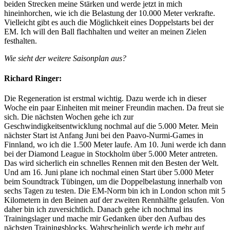
beiden Strecken meine Stärken und werde jetzt in mich
hineinhorchen, wie ich die Belastung der 10.000 Meter verkrafte.
Vielleicht gibt es auch die Möglichkeit eines Doppelstarts bei der
EM. Ich will den Ball flachhalten und weiter an meinen Zielen
festhalten.
Wie sieht der weitere Saisonplan aus?
Richard Ringer:
Die Regeneration ist erstmal wichtig. Dazu werde ich in dieser
Woche ein paar Einheiten mit meiner Freundin machen. Da freut sie
sich. Die nächsten Wochen gehe ich zur
Geschwindigkeitsentwicklung nochmal auf die 5.000 Meter. Mein
nächster Start ist Anfang Juni bei den Paavo-Nurmi-Games in
Finnland, wo ich die 1.500 Meter laufe. Am 10. Juni werde ich dann
bei der Diamond League in Stockholm über 5.000 Meter antreten.
Das wird sicherlich ein schnelles Rennen mit den Besten der Welt.
Und am 16. Juni plane ich nochmal einen Start über 5.000 Meter
beim Soundtrack Tübingen, um die Doppelbelastung innerhalb von
sechs Tagen zu testen. Die EM-Norm bin ich in London schon mit 5
Kilometern in den Beinen auf der zweiten Rennhälfte gelaufen. Von
daher bin ich zuversichtlich. Danach gehe ich nochmal ins
Trainingslager und mache mir Gedanken über den Aufbau des
nächsten Trainingsblocks. Wahrscheinlich werde ich mehr auf