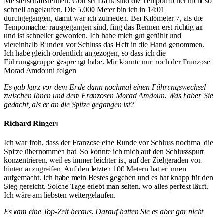
Meisterschaftsrennen. Gott sei Dank sind die Tempomacher nicht so
schnell angelaufen. Die 5.000 Meter bin ich in 14:01
durchgegangen, damit war ich zufrieden. Bei Kilometer 7, als die
Tempomacher rausgegangen sind, fing das Rennen erst richtig an
und ist schneller geworden. Ich habe mich gut gefühlt und
viereinhalb Runden vor Schluss das Heft in die Hand genommen.
Ich habe gleich ordentlich angezogen, so dass ich die
Führungsgruppe gesprengt habe. Mir konnte nur noch der Franzose
Morad Amdouni folgen.
Es gab kurz vor dem Ende dann nochmal einen Führungswechsel
zwischen Ihnen und dem
Franzosen Morad Amdoun. Was haben Sie
gedacht, als er an die Spitze gegangen ist?
Richard Ringer:
Ich war froh, dass der Franzose eine Runde vor Schluss nochmal die
Spitze übernommen hat. So konnte ich mich auf den Schlussspurt
konzentrieren, weil es immer leichter ist, auf der Zielgeraden von
hinten anzugreifen. Auf den letzten 100 Metern hat er innen
aufgemacht. Ich habe mein Bestes gegeben und es hat knapp für den
Sieg gereicht. Solche Tage erlebt man selten, wo alles perfekt läuft.
Ich wäre am liebsten weitergelaufen.
Es kam eine Top-Zeit heraus. Darauf hatten Sie es aber gar nicht