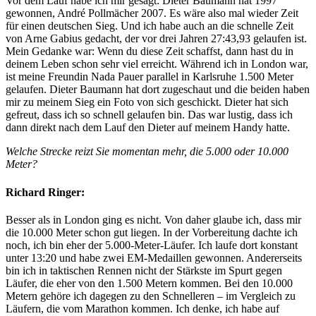
Vor dem Lauf habe ich mir gesagt: Dieter Baumann hat 1997
gewonnen, André Pollmächer 2007. Es wäre also mal wieder Zeit
für einen deutschen Sieg. Und ich habe auch an die schnelle Zeit
von Arne Gabius gedacht, der vor drei Jahren 27:43,93 gelaufen ist.
Mein Gedanke war: Wenn du diese Zeit schaffst, dann hast du in
deinem Leben schon sehr viel erreicht. Während ich in London war,
ist meine Freundin Nada Pauer parallel in Karlsruhe 1.500 Meter
gelaufen. Dieter Baumann hat dort zugeschaut und die beiden haben
mir zu meinem Sieg ein Foto von sich geschickt. Dieter hat sich
gefreut, dass ich so schnell gelaufen bin. Das war lustig, dass ich
dann direkt nach dem Lauf den Dieter auf meinem Handy hatte.
Welche Strecke reizt Sie momentan mehr, die 5.000 oder 10.000
Meter?
Richard Ringer:
Besser als in London ging es nicht. Von daher glaube ich, dass mir
die 10.000 Meter schon gut liegen. In der Vorbereitung dachte ich
noch, ich bin eher der 5.000-Meter-Läufer. Ich laufe dort konstant
unter 13:20 und habe zwei EM-Medaillen gewonnen. Andererseits
bin ich in taktischen Rennen nicht der Stärkste im Spurt gegen
Läufer, die eher von den 1.500 Metern kommen. Bei den 10.000
Metern gehöre ich dagegen zu den Schnelleren – im Vergleich zu
Läufern, die vom Marathon kommen. Ich denke, ich habe auf