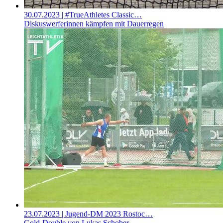
30.07.2023
| #TrueAthletes Classic…
Diskuswerferinnen kämpfen mit Dauerregen
23.07.2023
| Jugend-DM 2023 Rostoc…
Gold-Double von Lukas Schober