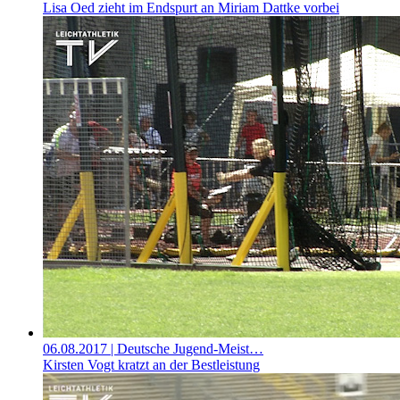
Lisa Oed zieht im Endspurt an Miriam Dattke vorbei
06.08.2017
| Deutsche Jugend-Meist…
Kirsten Vogt kratzt an der Bestleistung