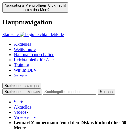
Navigations Menu öffnen
Klick mich!
Ich bin das Menü.
Hauptnavigation
Startseite
Aktuelles
Wettkämpfe
Nationalmannschaften
Leichtathletik für Alle
Training
Wir im DLV
Service
Suchmenü anzeigen
Suchmenü schließen
Suchen
Start
›
Aktuelles
›
Videos
›
Videoarchiv
›
Lennart Zimmermann feuert den Diskus fünfmal über 50
Meter