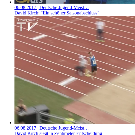
06.08.2017
| Deutsche Jugend-Meist…
David Kirch: "Ein schöner Saisonabschluss"
06.08.2017
| Deutsche Jugend-Meist…
David Kirch siegt in Zentimeter-Entscheidung