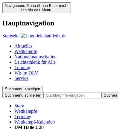
Navigations Menu öffnen
Klick mich!
Ich bin das Menü.
Hauptnavigation
Startseite
Aktuelles
Wettkämpfe
Nationalmannschaften
Leichtathletik für Alle
Training
Wir im DLV
Service
Suchmenü anzeigen
Suchmenü schließen
Suchen
Start
›
Wettkämpfe
›
Termine
›
Wettkampf-Kalender
›
DM Halle U20