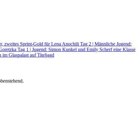
er, zweites Sprint-Gold für Lena Anochili
Tag 2 | Männliche Jugend:
 Goretzka
Tag 1 | Jugend: Simon Kunkel und Emily Scherf eine Klasse
 im Glaspalast auf Titeljagd
obenstehend.