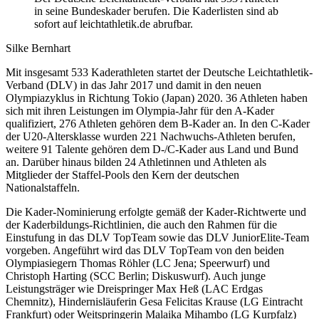
in seine Bundeskader berufen. Die Kaderlisten sind ab
sofort auf leichtathletik.de abrufbar.
Silke Bernhart
Mit insgesamt 533 Kaderathleten startet der Deutsche Leichtathletik-
Verband (DLV) in das Jahr 2017 und damit in den neuen
Olympiazyklus in Richtung Tokio (Japan) 2020. 36 Athleten haben
sich mit ihren Leistungen im Olympia-Jahr für den A-Kader
qualifiziert, 276 Athleten gehören dem B-Kader an. In den C-Kader
der U20-Altersklasse wurden 221 Nachwuchs-Athleten berufen,
weitere 91 Talente gehören dem D-/C-Kader aus Land und Bund
an. Darüber hinaus bilden 24 Athletinnen und Athleten als
Mitglieder der Staffel-Pools den Kern der deutschen
Nationalstaffeln.
Die Kader-Nominierung erfolgte gemäß der Kader-Richtwerte und
der Kaderbildungs-Richtlinien, die auch den Rahmen für die
Einstufung in das DLV TopTeam sowie das DLV JuniorElite-Team
vorgeben. Angeführt wird das DLV TopTeam von den beiden
Olympiasiegern Thomas Röhler (LC Jena; Speerwurf) und
Christoph Harting (SCC Berlin; Diskuswurf). Auch junge
Leistungsträger wie Dreispringer Max Heß (LAC Erdgas
Chemnitz), Hindernisläuferin Gesa Felicitas Krause (LG Eintracht
Frankfurt) oder Weitspringerin Malaika Mihambo (LG Kurpfalz)