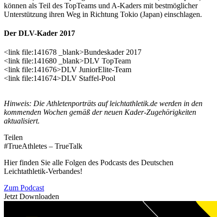
können als Teil des TopTeams und A-Kaders mit bestmöglicher
Unterstützung ihren Weg in Richtung Tokio (Japan) einschlagen.
Der DLV-Kader 2017
<link file:141678 _blank>Bundeskader 2017
<link file:141680 _blank>DLV TopTeam
<link file:141676>DLV JuniorElite-Team
<link file:141674>DLV Staffel-Pool
Hinweis: Die Athletenporträts auf leichtathletik.de werden in den
kommenden Wochen gemäß der neuen Kader-Zugehörigkeiten
aktualisiert.
Teilen
#TrueAthletes – TrueTalk
Hier finden Sie alle Folgen des Podcasts des Deutschen
Leichtathletik-Verbandes!
Zum Podcast
Jetzt Downloaden