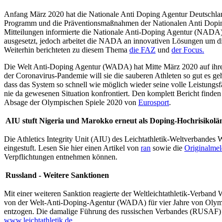
Anfang März 2020 hat die Nationale Anti Doping Agentur Deutschl
Programm und die Präventionsmaßnahmen der Nationalen Anti Dopin
Mitteilungen informierte die Nationale Anti-Doping Agentur (NADA) 
ausgesetzt, jedoch arbeitet die NADA an innovativen Lösungen um die
Weiterhin berichteten zu diesem Thema
die FAZ
und
der Focus.
Die Welt Anti-Doping Agentur (WADA) hat Mitte März 2020 auf ih
der Coronavirus-Pandemie will sie die sauberen Athleten so gut es ge
dass das System so schnell wie möglich wieder seine volle Leistungs
nie da gewesenen Situation konfrontiert. Den komplett Bericht finden
Absage der Olympischen Spiele 2020 von
Eurosport
.
AIU stuft Nigeria und Marokko erneut als Doping-Hochrisikolä
Die Athletics Integrity Unit (AIU) des Leichtathletik-Weltverbandes
eingestuft. Lesen Sie hier einen Artikel von
ran
sowie die
Originalme
Verpflichtungen entnehmen können.
Russland - Weitere Sanktionen
Mit einer weiteren Sanktion reagierte der Weltleichtathletik-Verban
von der Welt-Anti-Doping-Agentur (WADA) für vier Jahre von Olymp
entzogen. Die damalige Führung des russischen Verbandes (RUSAF) ver
www.leichtathletik.de
.