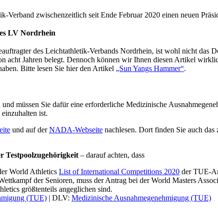
etik-Verband zwischenzeitlich seit Ende Februar 2020 einen neuen Präsi
es LV Nordrhein
ftragter des Leichtathletik-Verbands Nordrhein, ist wohl nicht das D
on acht Jahren belegt. Dennoch können wir Ihnen diesen Artikel wirk
ben. Bitte lesen Sie hier den Artikel
„Sun Yangs Hammer“
.
men und müssen Sie dafür eine erforderliche Medizinische Ausnahmegene
inzuhalten ist.
ite
und auf der
NADA-Webseite
nachlesen. Dort finden Sie auch das 
er Testpoolzugehörigkeit
– darauf achten, dass
er World Athletics
List of International Competitions 2020
der TUE-Ant
len Wettkampf der Senioren, muss der Antrag bei der World Masters 
etics größtenteils angeglichen sind.
hmigung (TUE)
| DLV:
Medizinische Ausnahmegenehmigung (TUE)