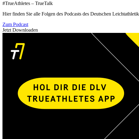
#TrueAthletes – TrueTalk
Hier finden Sie alle Folgen des Podcasts des Deutschen Leichtathleti
Zum Podcast
Jetzt Downloaden