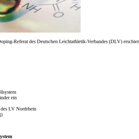
Doping-Referat des Deutschen Leichtathletik-Verbandes (DLV) erschien
lsystem
änder ein
 des LV Nordrhein
g)
ystem