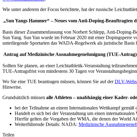
Wie unter anderem der Focus berichtete, hat der russische Leichtathl
„Sun Yangs Hammer“ – Neues vom Anti-Doping-Beauftragten d
Basis dieser Zusammenfassung von Norbert Schlepp, Anti-Doping-Beau
Sun Yang. Sun Yan wurde im Februar 2020 mit einer Dopingsperre v
unterliegende Sportarten das WADA-Regelwerk als juristische Basis ha
Antrag auf Medizinische Ausnahmegenehmigung (TUE-Antrag)
Sollten Sie planen, an einer Leichtathletik-Veranstaltung teilzuneh
TUE-Antragsfrist von mindestens 30 Tagen vor Veranstaltungsbeginn e
Wo Sie eine TUE beantragen müssen, können Sie auf der
DLV-Webse
Hinweise.
Grundsätzlich müssen
alle Athleten – unabhängig einer Kader- od
bei der Teilnahme an einem Internationalen Wettkampf gemäß d
Handelt es sich bei der Veranstaltung um einen internationa
Hierfür gelten die Vorgaben der WMA, die denen der World Athl
Weiterführende Details: NADA:
Medizinische Ausnahmegene
Teilen