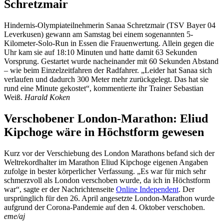
Schretzmair
Hindernis-Olympiateilnehmerin Sanaa Schretzmair (TSV Bayer 04
Leverkusen) gewann am Samstag bei einem sogenannten 5-
Kilometer-Solo-Run in Essen die Frauenwertung. Allein gegen die
Uhr kam sie auf 18:10 Minuten und hatte damit 63 Sekunden
Vorsprung. Gestartet wurde nacheinander mit 60 Sekunden Abstand
– wie beim Einzelzeitfahren der Radfahrer. „Leider hat Sanaa sich
verlaufen und dadurch 300 Meter mehr zurückgelegt. Das hat sie
rund eine Minute gekostet“, kommentierte ihr Trainer Sebastian
Weiß.
Harald Koken
Verschobener London-Marathon: Eliud
Kipchoge wäre in Höchstform gewesen
Kurz vor der Verschiebung des London Marathons befand sich der
Weltrekordhalter im Marathon Eliud Kipchoge eigenen Angaben
zufolge in bester körperlicher Verfassung. „Es war für mich sehr
schmerzvoll als London verschoben wurde, da ich in Höchstform
war“, sagte er der Nachrichtenseite
Online Independent
. Der
ursprünglich für den 26. April angesetzte London-Marathon wurde
aufgrund der Corona-Pandemie auf den 4. Oktober verschoben.
eme/aj