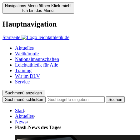
Navigations Menu öffnen
Klick mich!
Ich bin das Menü.
Hauptnavigation
Startseite
Aktuelles
Wettkämpfe
Nationalmannschaften
Leichtathletik für Alle
Training
Wir im DLV
Service
Suchmenü anzeigen
Suchmenü schließen
Suchen
Start
›
Aktuelles
›
News
›
Flash-News des Tages