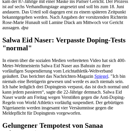
kam der 87-Jährige mit einer Maske ins Pariser Gericht. Der Prozess
ist auf sechs Verhandlungstage angesetzt und soll bis zum 18. Juni
andauern. Das Urteil soll dagegen erst zu einem späteren Zeitpunkt
bekanntgegeben werden. Nach Angaben der vorsitzenden Richterin
Rose-Marie Hunault soll Lamine Diack am Mittwoch vor Gericht
aussagen.
dpa
Salwa Eid Naser: Verpasste Doping-Tests
"normal"
In einem über die sozialen Medien verbreiteten Video hat sich 400-
Meter-Weltmeisterin Salwa Eid Naser aus Bahrain zu ihrer
vorläufigen Suspendierung vom Leichtathletik-Weltverband
geäußert. Das berichtet das Nachrichten-Magazin
Spiegel
. "Ich bin
niemals eine Betrügerin gewesen und werde es auch niemals sein.
Ich habe lediglich drei Dopingtests verpasst, das ist doch normal und
kann jedem passieren“, sagte die 22-Jährige demnach. Salwa Eid
Naser wurde am Freitag wegen Verstößen gegen die Anti-Doping-
Regeln von World Athletics vorläufig suspendiert. Der gebürtigen
Nigerianerin werden insgesamt vier Versäumnisse gegen die
Meldepflicht für Dopingtests vorgeworfen.
Gelungener Tempotest von Sanaa