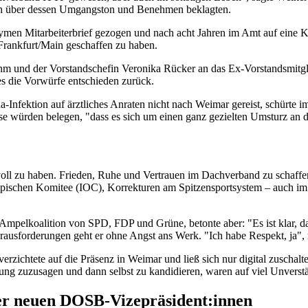
ch über dessen Umgangston und Benehmen beklagten.
men Mitarbeiterbrief gezogen und nach acht Jahren im Amt auf eine 
Frankfurt/Main geschaffen zu haben.
 ihm und der Vorstandschefin Veronika Rücker an das Ex-Vorstandsmitg
es die Vorwürfe entschieden zurück.
fektion auf ärztliches Anraten nicht nach Weimar gereist, schürte im
se würden belegen, "dass es sich um einen ganz gezielten Umsturz an 
 zu haben. Frieden, Ruhe und Vertrauen im Dachverband zu schaffen, dü
ischen Komitee (IOC), Korrekturen am Spitzensportsystem – auch im D
 Ampelkoalition von SPD, FDP und Grüne, betonte aber: "Es ist klar, d
usforderungen geht er ohne Angst ans Werk. "Ich habe Respekt, ja", m
rzichtete auf die Präsenz in Weimar und ließ sich nur digital zuschalte
zung zuzusagen und dann selbst zu kandidieren, waren auf viel Unverst
er neuen DOSB-Vizepräsident:innen