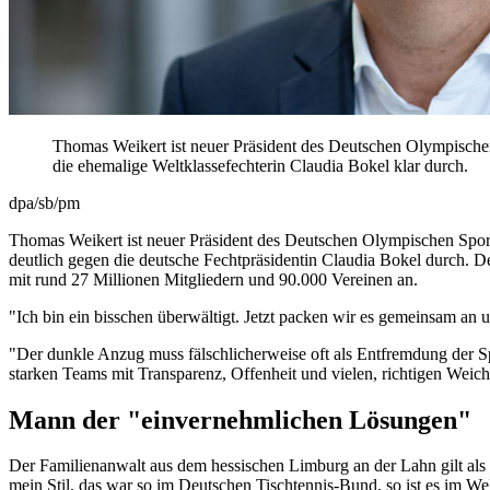
Thomas Weikert ist neuer Präsident des Deutschen Olympische
die ehemalige Weltklassefechterin Claudia Bokel klar durch.
dpa/sb/pm
Thomas Weikert ist neuer Präsident des Deutschen Olympischen Spo
deutlich gegen die deutsche Fechtpräsidentin Claudia Bokel durch. D
mit rund 27 Millionen Mitgliedern und 90.000 Vereinen an.
"Ich bin ein bisschen überwältigt. Jetzt packen wir es gemeinsam an
"Der dunkle Anzug muss fälschlicherweise oft als Entfremdung der Spo
starken Teams mit Transparenz, Offenheit und vielen, richtigen Weic
Mann der "einvernehmlichen Lösungen"
Der Familienanwalt aus dem hessischen Limburg an der Lahn gilt als
mein Stil, das war so im Deutschen Tischtennis-Bund, so ist es im 