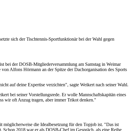
zte sich der Tischtennis-Sportfunktionär bei der Wahl gegen
urist bei der DOSB-Mitgliederversammlung am Samstag in Weimar
ge von Alfons Hörmann an der Spitze der Dachorganisation des Sports
cht auf deine Expertise verzichten", sagte Weikert nach seiner Wahl.
kert bei seiner Vorstellungsrede. Er wolle Mannschaftskapitän eines
ss wir oft Anzug tragen, aber immer Trikot denken."
möglicherweise die Idealbesetzung für den Topjob ist. "Das ist
rt. Schon 2018 war er als DOSB-Chef im Gespräch, als eine Reihe