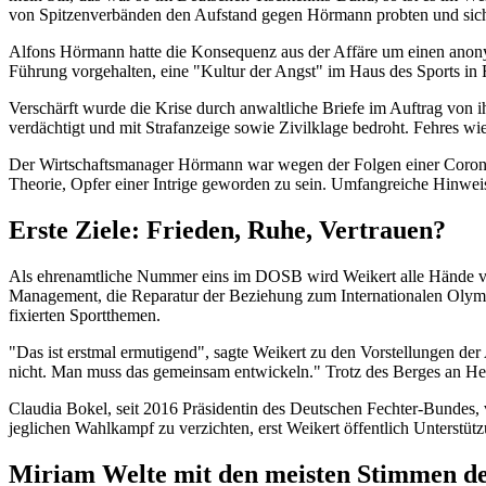
von Spitzenverbänden den Aufstand gegen Hörmann probten und si
Alfons Hörmann hatte die Konsequenz aus der Affäre um einen anony
Führung vorgehalten, eine "Kultur der Angst" im Haus des Sports in 
Verschärft wurde die Krise durch anwaltliche Briefe im Auftrag von
verdächtigt und mit Strafanzeige sowie Zivilklage bedroht. Fehres wi
Der Wirtschaftsmanager Hörmann war wegen der Folgen einer Corona-In
Theorie, Opfer einer Intrige geworden zu sein. Umfangreiche Hinwei
Erste Ziele: Frieden, Ruhe, Vertrauen?
Als ehrenamtliche Nummer eins im DOSB wird Weikert alle Hände voll
Management, die Reparatur der Beziehung zum Internationalen Olymp
fixierten Sportthemen.
"Das ist erstmal ermutigend", sagte Weikert zu den Vorstellungen der
nicht. Man muss das gemeinsam entwickeln." Trotz des Berges an Hera
Claudia Bokel, seit 2016 Präsidentin des Deutschen Fechter-Bundes, ve
jeglichen Wahlkampf zu verzichten, erst Weikert öffentlich Unterstüt
Miriam Welte mit den meisten Stimmen d