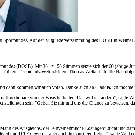
n Sportbundes. Auf der Mitgliederversammlung des DOSB in Weimar set
rtbundes (DOSB). Mit 361 zu 56 Stimmen setzte sich der 60-jährige J
er frühere Tischtennis-Weltpräsident Thomas Weikert tritt die Nachfol
 und dann kommen wir auch voran. Danke auch an Claudia, ich möchte ni
rtfunktionäre von der Basis herhalten. Das will ich ändern", sagte Wei
henstellungen sein: "Geben Sie mir und uns die Chance zu beweisen, da
 Mann des Ausgleichs, der "einvernehmliche Lösungen" sucht und damit 
Weltverband ITTF gewesen, aber auch im sonstigen Leben", sagte Weike