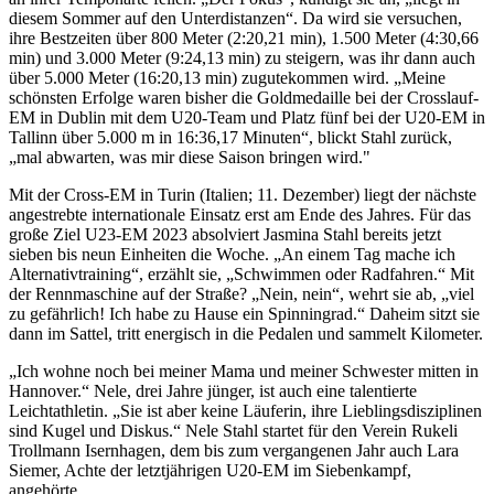
diesem Sommer auf den Unterdistanzen“. Da wird sie versuchen,
ihre Bestzeiten über 800 Meter (2:20,21 min), 1.500 Meter (4:30,66
min) und 3.000 Meter (9:24,13 min) zu steigern, was ihr dann auch
über 5.000 Meter (16:20,13 min) zugutekommen wird. „Meine
schönsten Erfolge waren bisher die Goldmedaille bei der Crosslauf-
EM in Dublin mit dem U20-Team und Platz fünf bei der U20-EM in
Tallinn über 5.000 m in 16:36,17 Minuten“, blickt Stahl zurück,
„mal abwarten, was mir diese Saison bringen wird."
Mit der Cross-EM in Turin (Italien; 11. Dezember) liegt der nächste
angestrebte internationale Einsatz erst am Ende des Jahres. Für das
große Ziel U23-EM 2023 absolviert Jasmina Stahl bereits jetzt
sieben bis neun Einheiten die Woche. „An einem Tag mache ich
Alternativtraining“, erzählt sie, „Schwimmen oder Radfahren.“ Mit
der Rennmaschine auf der Straße? „Nein, nein“, wehrt sie ab, „viel
zu gefährlich! Ich habe zu Hause ein Spinningrad.“ Daheim sitzt sie
dann im Sattel, tritt energisch in die Pedalen und sammelt Kilometer.
„Ich wohne noch bei meiner Mama und meiner Schwester mitten in
Hannover.“ Nele, drei Jahre jünger, ist auch eine talentierte
Leichtathletin. „Sie ist aber keine Läuferin, ihre Lieblingsdisziplinen
sind Kugel und Diskus.“ Nele Stahl startet für den Verein Rukeli
Trollmann Isernhagen, dem bis zum vergangenen Jahr auch Lara
Siemer, Achte der letztjährigen U20-EM im Siebenkampf,
angehörte.