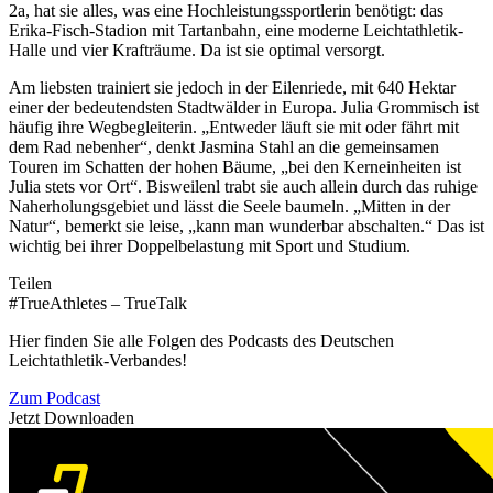
2a, hat sie alles, was eine Hochleistungssportlerin benötigt: das
Erika-Fisch-Stadion mit Tartanbahn, eine moderne Leichtathletik-
Halle und vier Krafträume. Da ist sie optimal versorgt.
Am liebsten trainiert sie jedoch in der Eilenriede, mit 640 Hektar
einer der bedeutendsten Stadtwälder in Europa. Julia Grommisch ist
häufig ihre Wegbegleiterin. „Entweder läuft sie mit oder fährt mit
dem Rad nebenher“, denkt Jasmina Stahl an die gemeinsamen
Touren im Schatten der hohen Bäume, „bei den Kerneinheiten ist
Julia stets vor Ort“. Bisweilenl trabt sie auch allein durch das ruhige
Naherholungsgebiet und lässt die Seele baumeln. „Mitten in der
Natur“, bemerkt sie leise, „kann man wunderbar abschalten.“ Das ist
wichtig bei ihrer Doppelbelastung mit Sport und Studium.
Teilen
#TrueAthletes – TrueTalk
Hier finden Sie alle Folgen des Podcasts des Deutschen
Leichtathletik-Verbandes!
Zum Podcast
Jetzt Downloaden