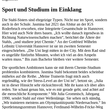
Sport und Studium im Einklang
Die Stahl-Sisters sind ehrgeizige Typen. Nicht nur im Sport, sondern
auch in der Schule. Jasmina hat 2021 das Abitur an der IGS
Roderbruch erworben, eine Integrierte Gesamtschule in Hannover.
Hier wird auch Nele ihres bauen. „Ich wollte danach irgendwas in
Richtung Naturwissenschaften machen“, berichtet die Ältere der
Stahls, „und studiere jetzt Chemie.“ An der Gottfried Wilhelm
Leibnitz Universität Hannover ist sie im zweiten Semester
eingeschrieben. „Die Uni liegt mitten in der City. Mit dem Rad sind
es ungefähr fünfzehn Minuten, wobei ich viel an den Ampeln
warten muss.“ Bis zum Bachelor bleiben vier weitere Semester.
Die sportlichen Ambitionen kann sie mit ihrem Chemie-Studium
problemlos kombinieren. Jasmina Stahl bekommt beides scheinbar
mühelos auf die Reihe. „Meine Trainerin fragt mich auch
regelmäßig, wie der Stress-Level an der Uni ist“, betont sie, „Julia
ist in dieser Hinsicht sehr rücksichtsvoll. Mit ihr kann ich über alles
reden. Sie schaut genau hin, wie es mir gerade geht, und achtet auf
die menschliche Komponente.“ Mit Julia Grommisch, Jahrgang
1990, sendet Stahl auf einer Wellenlänge. Sie sehen sich ständig.
„Wir trainieren meistens am Olympiastützpunkt Niedersachsen.“ Im
Sportleistungszentrum Hannover, Ferdinand-Wilhelm-Fricke-Weg