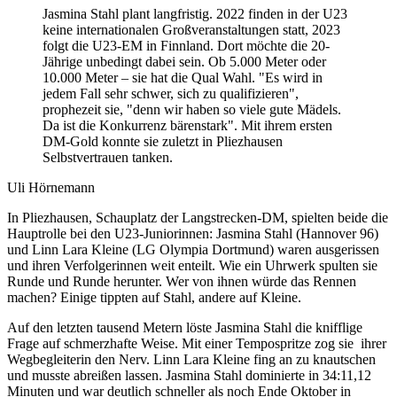
Jasmina Stahl plant langfristig. 2022 finden in der U23
keine internationalen Großveranstaltungen statt, 2023
folgt die U23-EM in Finnland. Dort möchte die 20-
Jährige unbedingt dabei sein. Ob 5.000 Meter oder
10.000 Meter – sie hat die Qual Wahl. "Es wird in
jedem Fall sehr schwer, sich zu qualifizieren",
prophezeit sie, "denn wir haben so viele gute Mädels.
Da ist die Konkurrenz bärenstark". Mit ihrem ersten
DM-Gold konnte sie zuletzt in Pliezhausen
Selbstvertrauen tanken.
Uli Hörnemann
In Pliezhausen, Schauplatz der Langstrecken-DM, spielten beide die
Hauptrolle bei den U23-Juniorinnen: Jasmina Stahl (Hannover 96)
und Linn Lara Kleine (LG Olympia Dortmund) waren ausgerissen
und ihren Verfolgerinnen weit enteilt. Wie ein Uhrwerk spulten sie
Runde und Runde herunter. Wer von ihnen würde das Rennen
machen? Einige tippten auf Stahl, andere auf Kleine.
Auf den letzten tausend Metern löste Jasmina Stahl die knifflige
Frage auf schmerzhafte Weise. Mit einer Tempospritze zog sie ihrer
Wegbegleiterin den Nerv. Linn Lara Kleine fing an zu knautschen
und musste abreißen lassen. Jasmina Stahl dominierte in 34:11,12
Minuten und war deutlich schneller als noch Ende Oktober in