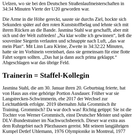
Uelzen, wo sie bei den Deutschen Straßenlaufmeisterschaften in
34:34 Minuten Vierte der U20 geworden war.
Die Arme in die Höhe gereckt, sauste sie durchs Ziel, hockte sich
Sekunden später auf den roten Kunststoffbelag und lehnte sich mit
ihrem Rücken an die Bande. Jasmina Stahl war geschafft, aber mit
sich und der Welt zufrieden! „Na klar wollte ich gewinnen“, ließ die
souveräne Siegerin verlauten und schnappte nach Luft, „das war
mein Plan“. Mit Linn Lara Kleine, Zweite in 34:32:22 Minuten,
hatte sie im Vorhinein vereinbart, dass sie gemeinsam für eine flotte
Fahrt sorgen sollten. „Das hat ja dann auch prima geklappt.“
Abgeschlagen war das übrige Feld.
Trainerin = Staffel-Kollegin
Jasmina Stahl, die am 30. Januar ihren 20. Geburtstag feierte, hat
von Haus aus eine gehörige Portion Ausdauer. Früher war sie
Langstrecken-Schwimmerin, ehe 2017 der Wechsel zur
Leichtathletik erfolgte. 2019 übernahm Julia Grommisch ihr
Training. Grommisch? Da war doch was! Richtig getippt: Sie ist die
Tochter von Werner Grommisch, einst Deutscher Meister und später
DLV-Bundestrainer im Nachwuchsbereich. Dieser war extra aus
dem Ruhrgebiet nach Pliezhausen gereist. Mit seinem langjährigen
Kumpel Detlef Uhlemann, 1976 Olympionike in Montreal, 1977