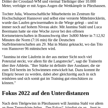
Dritter der Crosslauf-WM und viermal Titelträger über 10.000
Meter, verfolgte er mit Argus-Augen die Wettkämpfe in Pliezhausen.
Tochter Julia, Wissenschaftliche Mitarbeiterin im Zentrum für
Hochschulsport Hannover und selbst eine versierte Mittelstrecklerin,
wurde das Laufen gewissermaßen in die Wiege gelegt – und ist
immer noch auf hohem Niveau aktiv. Mit Jasmina Stahl und Luca
Beermann hatte sie eine Woche zuvor bei den offenen
Kreismeisterschaften in Braunschweig über 3x800 Meter in 7:12,92
Minuten die Norm (7:16 min) für die Deutschen
Staffelmeisterschaften am 29. Mai in Mainz geknackt, wo das Trio
von Hannover 96 mitmischen wird.
"Jasmina ist eine Läuferin in der aus meiner Sicht noch viel
Potenzial steckt, vor allem für die Langstrecke", sagt die Trainerin
über ihre Athletin. "Ihre Stärke ist definitiv ihre Ausdauer, die sie
zum Teil bereits im Schwimmen entwickelt hat. Dazu kommt ihr
Ehrgeiz besser zu werden, dabei aber gleichzeitig auch in sich
reinhören und sich somit gut im Training gut einschätzen zu
können."
Fokus 2022 auf den Unterdistanzen
Nach dem Titelgewinn in Pliezhausen will Jasmina Stahl vor allem
an ihrer Tempohärte feilen. „Der Fokus“, kündigt sie an, „liegt in