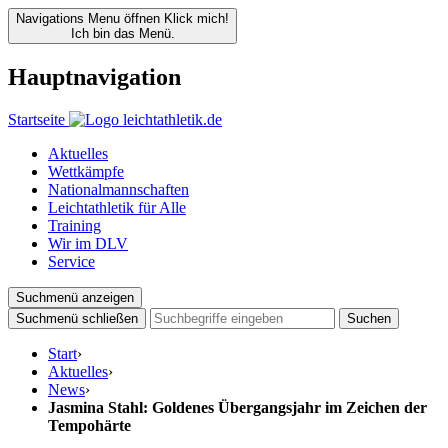
Navigations Menu öffnen
Klick mich!
Ich bin das Menü.
Hauptnavigation
Startseite
Aktuelles
Wettkämpfe
Nationalmannschaften
Leichtathletik für Alle
Training
Wir im DLV
Service
Suchmenü anzeigen
Suchmenü schließen
Suchen
Start
›
Aktuelles
›
News
›
Jasmina Stahl: Goldenes Übergangsjahr im Zeichen der
Tempohärte