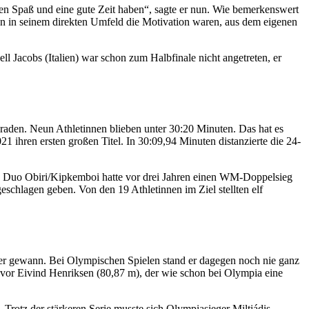
ten Spaß und eine gute Zeit haben“, sagte er nun. Wie bemerkenswert
enzen in seinem direkten Umfeld die Motivation waren, aus dem eigenen
ll Jacobs (Italien) war schon zum Halbfinale nicht angetreten, er
eraden. Neun Athletinnen blieben unter 30:20 Minuten. Das hat es
hren ersten großen Titel. In 30:09,94 Minuten distanzierte die 24-
Das Duo Obiri/Kipkemboi hatte vor drei Jahren einen WM-Doppelsieg
eschlagen geben. Von den 19 Athletinnen im Ziel stellten elf
r gewann. Bei Olympischen Spielen stand er dagegen noch nie ganz
vor Eivind Henriksen (80,87 m), der wie schon bei Olympia eine
Trotz der stärkeren Serie musste sich Olympiasieger Miltiádis