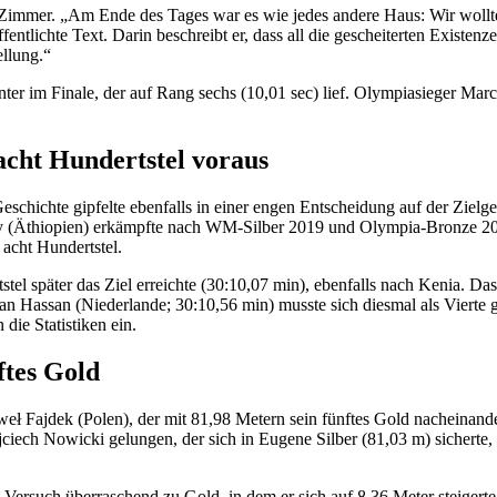
ein Zimmer. „Am Ende des Tages war es wie jedes andere Haus: Wir woll
ffentlichte Text. Darin beschreibt er, dass all die gescheiterten Exist
llung.“
nter im Finale, der auf Rang sechs (10,01 sec) lief. Olympiasieger Marce
cht Hundertstel voraus
eschichte gipfelte ebenfalls in einer engen Entscheidung auf der Zielg
 (Äthiopien) erkämpfte nach WM-Silber 2019 und Olympia-Bronze 2021 i
acht Hundertstel.
tel später das Ziel erreichte (30:10,07 min), ebenfalls nach Kenia. 
fan Hassan (Niederlande; 30:10,56 min) musste sich diesmal als Vierte g
die Statistiken ein.
tes Gold
Fajdek (Polen), der mit 81,98 Metern sein fünftes Gold nacheinande
ech Nowicki gelungen, der sich in Eugene Silber (81,03 m) sicherte, 
rsuch überraschend zu Gold, in dem er sich auf 8,36 Meter steigerte. 