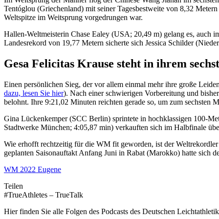
Tentóglou (Griechenland) mit seiner Tagesbestweite von 8,32 Metern
Weltspitze im Weitsprung vorgedrungen war.
Hallen-Weltmeisterin Chase Ealey (USA; 20,49 m) gelang es, auch im
Landesrekord von 19,77 Metern sicherte sich Jessica Schilder (Niede
Gesa Felicitas Krause steht in ihrem sec
Einen persönlichen Sieg, der vor allem einmal mehr ihre große Leidens
dazu, lesen Sie hier
). Nach einer schwierigen Vorbereitung und bishe
belohnt. Ihre 9:21,02 Minuten reichten gerade so, um zum sechsten 
Gina Lückenkemper (SCC Berlin) sprintete in hochklassigen 100-Met
Stadtwerke München; 4:05,87 min) verkauften sich im Halbfinale über 1
Wie erhofft rechtzeitig für die WM fit geworden, ist der Weltrekor
geplanten Saisonauftakt Anfang Juni in Rabat (Marokko) hatte sich d
WM 2022 Eugene
Teilen
#TrueAthletes – TrueTalk
Hier finden Sie alle Folgen des Podcasts des Deutschen Leichtathleti