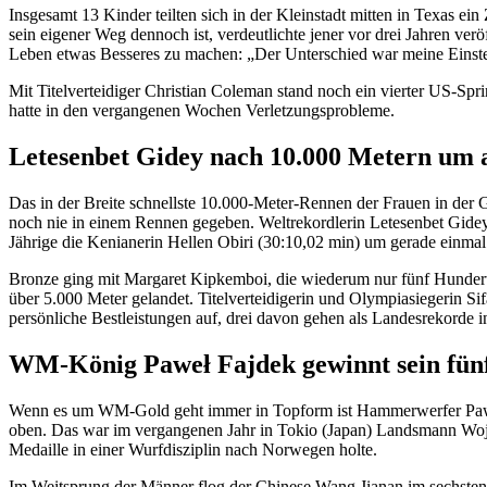
Insgesamt 13 Kinder teilten sich in der Kleinstadt mitten in Texas 
sein eigener Weg dennoch ist, verdeutlichte jener vor drei Jahren verö
Leben etwas Besseres zu machen: „Der Unterschied war meine Einste
Mit Titelverteidiger Christian Coleman stand noch ein vierter US-Spri
hatte in den vergangenen Wochen Verletzungsprobleme.
Letesenbet Gidey nach 10.000 Metern um a
Das in der Breite schnellste 10.000-Meter-Rennen der Frauen in der G
noch nie in einem Rennen gegeben. Weltrekordlerin Letesenbet Gidey
Jährige die Kenianerin Hellen Obiri (30:10,02 min) um gerade einmal 
Bronze ging mit Margaret Kipkemboi, die wiederum nur fünf Hunderts
über 5.000 Meter gelandet. Titelverteidigerin und Olympiasiegerin Si
persönliche Bestleistungen auf, drei davon gehen als Landesrekorde in 
WM-König Paweł Fajdek gewinnt sein fünf
Wenn es um WM-Gold geht immer in Topform ist Hammerwerfer Paweł 
oben. Das war im vergangenen Jahr in Tokio (Japan) Landsmann Wojci
Medaille in einer Wurfdisziplin nach Norwegen holte.
Im Weitsprung der Männer flog der Chinese Wang Jianan im sechsten Ve