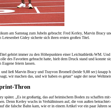
um am Samstag zum Jubeln gebracht: Fred Kerley, Marvin Bracy und 
Letesenbet Gidey sicherte sich ihren ersten großen Titel.
Titel gehört immer zu den Höhepunkten einer Leichtathletik-WM. Und w
e Rolle des Favoriten gebracht hatte, hielt dem Druck stand und konn
 Eugene feiern lassen.
el und ließ Marvin Bracy und Trayvon Bromell (beide 9,88 sec) knapp h
gt, wir machen das, und wir haben es getan“ sagte der neue Weltmeis
Sprint-Thron
erley später. „Es ist großartig, das auf heimischem Boden zu schaffen
nen. Denn Kerley wuchs in Verhältnissen auf, die von außen betrachtet
f die falsche Bahn kam, wie er in einem Artikel vor ein paar Jahren sel