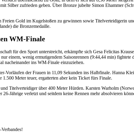
 mit Silber zufrieden geben. Über Bronze jubelte Simon Ehammer (Sch
 Freien Gold im Kugelstoßen zu gewinnen sowie Titelverteidigerin un
rlande) die Bronzemedaille.
hsten WM-Finale
chaft für den Sport unterstreicht, erkämpfte sich Gesa Felicitas Krause
r nur einem, wenig ermutigendem Saisonrennen (9:44,44 min) fightete
Mal nacheinander ins WM-Finale einzuziehen.
er-Vorläufen der Frauen in 11,09 Sekunden ins Halbfinale. Hanna Kl
.500 Meter teuer, ergatterten aber kein Ticket fürs Finale.
dler und Titelverteidiger über 400 Meter Hürden. Karsten Warholm (Nor
er 26-Jährige verletzt und seitdem keine Rennen mehr absolvieren könn
k-Verbandes!