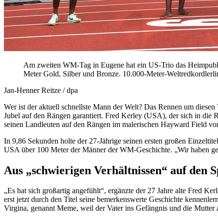
Am zweiten WM-Tag in Eugene hat ein US-Trio das Heimpublik
Meter Gold, Silber und Bronze. 10.000-Meter-Weltredkordlerlin 
Jan-Henner Reitze / dpa
Wer ist der aktuell schnellste Mann der Welt? Das Rennen um diesen 
Jubel auf den Rängen garantiert. Fred Kerley (USA), der sich in di
seinen Landleuten auf den Rängen im malerischen Hayward Field von
In 9,86 Sekunden holte der 27-Jährige seinen ersten großen Einzeltit
USA über 100 Meter der Männer der WM-Geschichte. „Wir haben gesa
Aus „schwierigen Verhältnissen“ auf den 
„Es hat sich großartig angefühlt“, ergänzte der 27 Jahre alte Fred K
erst jetzt durch den Titel seine bemerkenswerte Geschichte kennenler
Virgina, genannt Meme, weil der Vater ins Gefängnis und die Mutter au