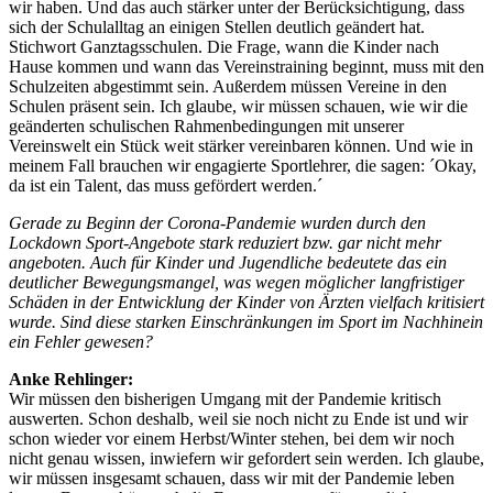
wir haben. Und das auch stärker unter der Berücksichtigung, dass
sich der Schulalltag an einigen Stellen deutlich geändert hat.
Stichwort Ganztagsschulen. Die Frage, wann die Kinder nach
Hause kommen und wann das Vereinstraining beginnt, muss mit den
Schulzeiten abgestimmt sein. Außerdem müssen Vereine in den
Schulen präsent sein. Ich glaube, wir müssen schauen, wie wir die
geänderten schulischen Rahmenbedingungen mit unserer
Vereinswelt ein Stück weit stärker vereinbaren können. Und wie in
meinem Fall brauchen wir engagierte Sportlehrer, die sagen: ´Okay,
da ist ein Talent, das muss gefördert werden.´
Gerade zu Beginn der Corona-Pandemie wurden durch den
Lockdown Sport-Angebote stark reduziert bzw. gar nicht mehr
angeboten. Auch für Kinder und Jugendliche bedeutete das ein
deutlicher Bewegungsmangel, was wegen möglicher langfristiger
Schäden in der Entwicklung der Kinder von Ärzten vielfach kritisiert
wurde. Sind diese starken Einschränkungen im Sport im Nachhinein
ein Fehler gewesen?
Anke Rehlinger:
Wir müssen den bisherigen Umgang mit der Pandemie kritisch
auswerten. Schon deshalb, weil sie noch nicht zu Ende ist und wir
schon wieder vor einem Herbst/Winter stehen, bei dem wir noch
nicht genau wissen, inwiefern wir gefordert sein werden. Ich glaube,
wir müssen insgesamt schauen, dass wir mit der Pandemie leben