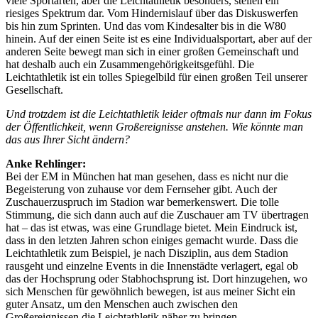
viele Sportarten, aber die Leichtathletik besonders, stellen ein
riesiges Spektrum dar. Vom Hindernislauf über das Diskuswerfen
bis hin zum Sprinten. Und das vom Kindesalter bis in die W80
hinein. Auf der einen Seite ist es eine Individualsportart, aber auf der
anderen Seite bewegt man sich in einer großen Gemeinschaft und
hat deshalb auch ein Zusammengehörigkeitsgefühl. Die
Leichtathletik ist ein tolles Spiegelbild für einen großen Teil unserer
Gesellschaft.
Und trotzdem ist die Leichtathletik leider oftmals nur dann im Fokus
der Öffentlichkeit, wenn Großereignisse anstehen. Wie könnte man
das aus Ihrer Sicht ändern?
Anke Rehlinger:
Bei der EM in München hat man gesehen, dass es nicht nur die
Begeisterung von zuhause vor dem Fernseher gibt. Auch der
Zuschauerzuspruch im Stadion war bemerkenswert. Die tolle
Stimmung, die sich dann auch auf die Zuschauer am TV übertragen
hat – das ist etwas, was eine Grundlage bietet. Mein Eindruck ist,
dass in den letzten Jahren schon einiges gemacht wurde. Dass die
Leichtathletik zum Beispiel, je nach Disziplin, aus dem Stadion
rausgeht und einzelne Events in die Innenstädte verlagert, egal ob
das der Hochsprung oder Stabhochsprung ist. Dort hinzugehen, wo
sich Menschen für gewöhnlich bewegen, ist aus meiner Sicht ein
guter Ansatz, um den Menschen auch zwischen den
Großereignissen die Leichtathletik näher zu bringen.