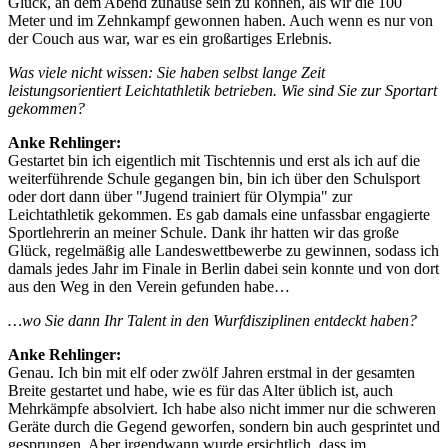
Glück, an dem Abend zuhause sein zu können, als wir die 100
Meter und im Zehnkampf gewonnen haben. Auch wenn es nur von
der Couch aus war, war es ein großartiges Erlebnis.
Was viele nicht wissen: Sie haben selbst lange Zeit
leistungsorientiert Leichtathletik betrieben. Wie sind Sie zur Sportart
gekommen?
Anke Rehlinger:
Gestartet bin ich eigentlich mit Tischtennis und erst als ich auf die
weiterführende Schule gegangen bin, bin ich über den Schulsport
oder dort dann über "Jugend trainiert für Olympia" zur
Leichtathletik gekommen. Es gab damals eine unfassbar engagierte
Sportlehrerin an meiner Schule. Dank ihr hatten wir das große
Glück, regelmäßig alle Landeswettbewerbe zu gewinnen, sodass ich
damals jedes Jahr im Finale in Berlin dabei sein konnte und von dort
aus den Weg in den Verein gefunden habe…
…wo Sie dann Ihr Talent in den Wurfdisziplinen entdeckt haben?
Anke Rehlinger:
Genau. Ich bin mit elf oder zwölf Jahren erstmal in der gesamten
Breite gestartet und habe, wie es für das Alter üblich ist, auch
Mehrkämpfe absolviert. Ich habe also nicht immer nur die schweren
Geräte durch die Gegend geworfen, sondern bin auch gesprintet und
gesprungen. Aber irgendwann wurde ersichtlich, dass im