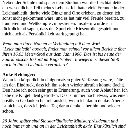
Neben der Schule und später dem Studium war die Leichtathletik
ein wesentlicher Teil meines Lebens. Ich hatte viele Freunde in der
Leichtathletik, durfte viele Dinge und Orte erleben, zu denen ich
sonst nicht gekommen wäre, und es hat mir viel Freude bereitet, zu
trainieren und Wettkämpfe zu bestreiten. Insofern würde ich
rückblickend sagen, dass der Sport eine Riesenrolle gespielt und
mich auch als Persönlichkeit stark geprägt hat.
Wenn man Ihren Namen in Verbindung mit dem Wort
"Leichtathletik" googelt, findet man schnell vor allem Berichte über
Ihren 16,03 Meter-Stoß aus dem Jahr 1996. Das ist bis heute der
Saarländische Rekord im Kugelstoßen. Inwiefern ist dieser Stoß
noch in Ihren Gedanken verankert?
Anke Rehlinger:
Wenn ich körperlich in einigermaßen guter Verfassung wäre, hätte
ich den Eindruck, dass ich ihn sofort wieder abrufen könnte (lacht).
Den habe ich noch sehr gut in Erinnerung, auch vom Ablauf her. Ich
habe die Kugel ideal getroffen. Das ist immer noch etwas, was einen
positiven Gedanken bei mir auslöst, wenn ich daran denke. Aber es
ist nicht so, dass ich jeden Tag daran denke, aber hin und wieder
schon.
26 Jahre später sind Sie saarländische Ministerpräsidentin und
noch immer ab und an in der Leichtathletik aktiv. Erst kürzlich sind