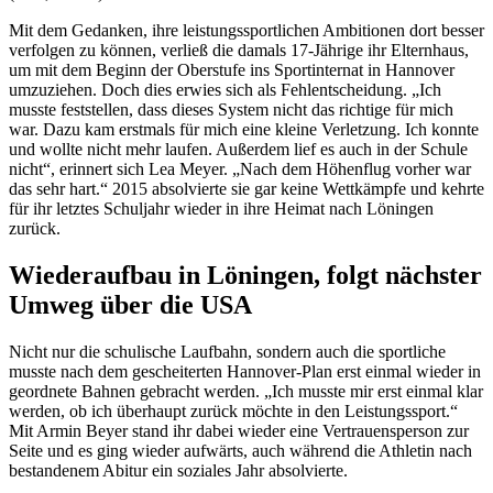
Mit dem Gedanken, ihre leistungssportlichen Ambitionen dort besser
verfolgen zu können, verließ die damals 17-Jährige ihr Elternhaus,
um mit dem Beginn der Oberstufe ins Sportinternat in Hannover
umzuziehen. Doch dies erwies sich als Fehlentscheidung. „Ich
musste feststellen, dass dieses System nicht das richtige für mich
war. Dazu kam erstmals für mich eine kleine Verletzung. Ich konnte
und wollte nicht mehr laufen. Außerdem lief es auch in der Schule
nicht“, erinnert sich Lea Meyer. „Nach dem Höhenflug vorher war
das sehr hart.“ 2015 absolvierte sie gar keine Wettkämpfe und kehrte
für ihr letztes Schuljahr wieder in ihre Heimat nach Löningen
zurück.
Wiederaufbau in Löningen, folgt nächster
Umweg über die USA
Nicht nur die schulische Laufbahn, sondern auch die sportliche
musste nach dem gescheiterten Hannover-Plan erst einmal wieder in
geordnete Bahnen gebracht werden. „Ich musste mir erst einmal klar
werden, ob ich überhaupt zurück möchte in den Leistungssport.“
Mit Armin Beyer stand ihr dabei wieder eine Vertrauensperson zur
Seite und es ging wieder aufwärts, auch während die Athletin nach
bestandenem Abitur ein soziales Jahr absolvierte.