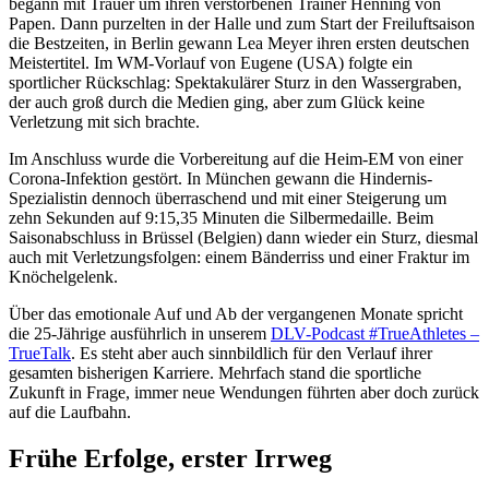
begann mit Trauer um ihren verstorbenen Trainer Henning von
Papen. Dann purzelten in der Halle und zum Start der Freiluftsaison
die Bestzeiten, in Berlin gewann Lea Meyer ihren ersten deutschen
Meistertitel. Im WM-Vorlauf von Eugene (USA) folgte ein
sportlicher Rückschlag: Spektakulärer Sturz in den Wassergraben,
der auch groß durch die Medien ging, aber zum Glück keine
Verletzung mit sich brachte.
Im Anschluss wurde die Vorbereitung auf die Heim-EM von einer
Corona-Infektion gestört. In München gewann die Hindernis-
Spezialistin dennoch überraschend und mit einer Steigerung um
zehn Sekunden auf 9:15,35 Minuten die Silbermedaille. Beim
Saisonabschluss in Brüssel (Belgien) dann wieder ein Sturz, diesmal
auch mit Verletzungsfolgen: einem Bänderriss und einer Fraktur im
Knöchelgelenk.
Über das emotionale Auf und Ab der vergangenen Monate spricht
die 25-Jährige ausführlich in unserem
DLV-Podcast #TrueAthletes –
TrueTalk
. Es steht aber auch sinnbildlich für den Verlauf ihrer
gesamten bisherigen Karriere. Mehrfach stand die sportliche
Zukunft in Frage, immer neue Wendungen führten aber doch zurück
auf die Laufbahn.
Frühe Erfolge, erster Irrweg