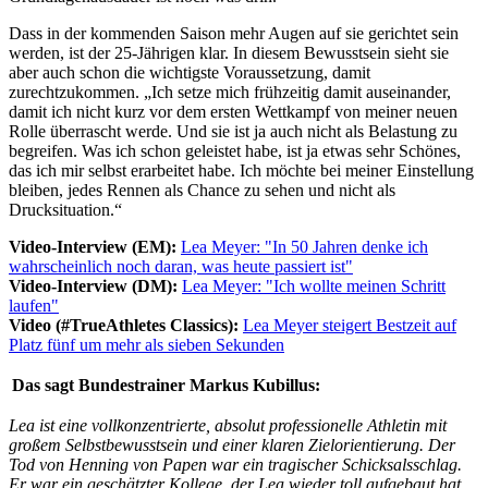
Dass in der kommenden Saison mehr Augen auf sie gerichtet sein
werden, ist der 25-Jährigen klar. In diesem Bewusstsein sieht sie
aber auch schon die wichtigste Voraussetzung, damit
zurechtzukommen. „Ich setze mich frühzeitig damit auseinander,
damit ich nicht kurz vor dem ersten Wettkampf von meiner neuen
Rolle überrascht werde. Und sie ist ja auch nicht als Belastung zu
begreifen. Was ich schon geleistet habe, ist ja etwas sehr Schönes,
das ich mir selbst erarbeitet habe. Ich möchte bei meiner Einstellung
bleiben, jedes Rennen als Chance zu sehen und nicht als
Drucksituation.“
Video-Interview (EM):
Lea Meyer: "In 50 Jahren denke ich
wahrscheinlich noch daran, was heute passiert ist"
Video-Interview (DM):
Lea Meyer: "Ich wollte meinen Schritt
laufen"
Video (#TrueAthletes Classics):
Lea Meyer steigert Bestzeit auf
Platz fünf um mehr als sieben Sekunden
Das sagt Bundestrainer Markus Kubillus:
Lea ist eine vollkonzentrierte, absolut professionelle Athletin mit
großem Selbstbewusstsein und einer klaren Zielorientierung. Der
Tod von Henning von Papen war ein tragischer Schicksalsschlag.
Er war ein geschätzter Kollege, der Lea wieder toll aufgebaut hat.