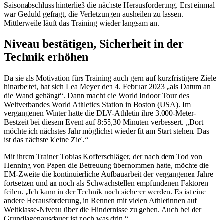
Saisonabschluss hinterließ die nächste Herausforderung. Erst einmal
war Geduld gefragt, die Verletzungen ausheilen zu lassen.
Mittlerweile läuft das Training wieder langsam an.
Niveau bestätigen, Sicherheit in der
Technik erhöhen
Da sie als Motivation fürs Training auch gern auf kurzfristigere Ziele
hinarbeitet, hat sich Lea Meyer den 4. Februar 2023 „als Datum an
die Wand gehängt“. Dann macht die World Indoor Tour des
Weltverbandes World Athletics Station in Boston (USA). Im
vergangenen Winter hatte die DLV-Athletin ihre 3.000-Meter-
Bestzeit bei diesem Event auf 8:55,30 Minuten verbessert. „Dort
möchte ich nächstes Jahr möglichst wieder fit am Start stehen. Das
ist das nächste kleine Ziel.“
Mit ihrem Trainer Tobias Kofferschläger, der nach dem Tod von
Henning von Papen die Betreuung übernommen hatte, möchte die
EM-Zweite die kontinuierliche Aufbauarbeit der vergangenen Jahre
fortsetzen und an noch als Schwachstellen empfundenen Faktoren
feilen. „Ich kann in der Technik noch sicherer werden. Es ist eine
andere Herausforderung, in Rennen mit vielen Athletinnen auf
Weltklasse-Niveau über die Hindernisse zu gehen. Auch bei der
Grundlagenausdauer ist noch was drin.“