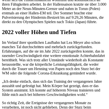
ihren Fähigkeiten arbeitet. In der Hallensaison kratzte sie über 3.000
Meter an der Neun-Minuten-Grenze und nahm in Torun (Polen)
erstmals an einer Hallen-EM teil. Der Sommer brachte eine
Pulverisierung der Hindernis-Bestzeit bis auf 9:29,26 Minuten, die
direkt zu den Olympischen Spielen nach Tokio (Japan) führte.
2022 voller Höhen und Tiefen
Im Verlauf ihrer sportlichen Laufbahn hat Lea Meyer also schon
manches Tal durchschritten und mehrfach zurückgefunden.
Erfahrungen, auf die sie im Jahr 2022 zurückgreifen konnte, das in
rasender Geschwindigkeit eine weitere emotionale Achterbahnfahrt
bereithielt. Was sich trotz aller Umstände wiederholt als Konstante
herausstellte, war die körperliche Leistungsfähigkeit, die weder
durch die Trauer um Henning von Papen noch den Sturz bei der
WM oder die folgende Corona-Erkrankung gemindert wurde.
„Ich denke einfach, dass sich das Training der vergangenen Jahre
auszahlt und gefestigt hat. Mein Körper hat gezeigt, dass er das
System annimmt. Ich konnte auf höherem Niveau trainieren und
fühle mich auch bei höheren Geschwindigkeiten wohl.“
So richtig Zeit, die Ereignisse der vergangenen Monate zu
verarbeiten, ist noch nicht geblieben. Denn der Sturz beim