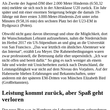
Als Zweite der Jugend-DM über 2.000 Meter Hindernis (6:50,32
min) meldete sie sich noch in der Altersklasse U20 zurück. Ein Jahr
später und mit einer enormen Steigerung belegte die damals 19-
Jährige mit ihrer ersten 3.000-Meter-Hindernis-Zeit unter zehn
Minuten (9:58,16 min) den sechsten Platz bei der U23-EM in
Bydgoszcz (Polen).
Obwohl nicht ganz davon überzeugt und ohne die Möglichkeit, dort
ihr Wunschstudium Lehramt aufzunehmen, nahm die Niedersächsin
im Herbst 2017 ein US-Stipendium an und ging an die Universität
von San Francisco. „Das war letztlich ein ähnliches Abenteuer wie
das Internat“, erzählt Lea Meyer. Die Rahmenbedingungen waren
zwar professionell, die Betreuung dafür eher unpersönlich. „Ich war
nicht offen und bereit dafür.“ So ging es nach weniger als einem
Jahr und wieder mit Unsicherheiten zurück nach Deutschland, die
Leistungsfähigkeit war nicht auf dem Niveau des Vorjahres. Auf der
Habenseite blieben Erfahrungen und Bekanntschaften, unter
anderem mit der späteren EM-Dritten von München Elizabeth Bird
(Großbritannien).
Leistung kommt zurück, aber Spaß geht
verloren
Der neue Plan war, in Hamburg ein Lehramtsstudium aufzunehmen