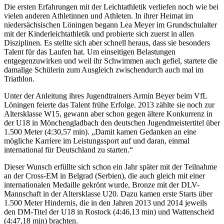
Die ersten Erfahrungen mit der Leichtathletik verliefen noch wie bei
vielen anderen Athletinnen und Athleten. In ihrer Heimat im
niedersächsischen Löningen begann Lea Meyer im Grundschulalter
mit der Kinderleichtathletik und probierte sich zuerst in allen
Disziplinen. Es stellte sich aber schnell heraus, dass sie besonders
Talent für das Laufen hat. Um einseitigen Belastungen
entgegenzuwirken und weil ihr Schwimmen auch gefiel, startete die
damalige Schülerin zum Ausgleich zwischendurch auch mal im
Triathlon.
Unter der Anleitung ihres Jugendtrainers Armin Beyer beim VfL
Löningen feierte das Talent frühe Erfolge. 2013 zählte sie noch zur
Altersklasse W15, gewann aber schon gegen ältere Konkurrenz in
der U18 in Mönchengladbach den deutschen Jugendmeistertitel über
1.500 Meter (4:30,57 min). „Damit kamen Gedanken an eine
mögliche Karriere im Leistungssport auf und daran, einmal
international für Deutschland zu starten.“
Dieser Wunsch erfüllte sich schon ein Jahr später mit der Teilnahme
an der Cross-EM in Belgrad (Serbien), die auch gleich mit einer
internationalen Medaille gekrönt wurde, Bronze mit der DLV-
Mannschaft in der Altersklasse U20. Dazu kamen erste Starts über
1.500 Meter Hindernis, die in den Jahren 2013 und 2014 jeweils
den DM-Titel der U18 in Rostock (4:46,13 min) und Wattenscheid
(4:47,18 min) brachten.