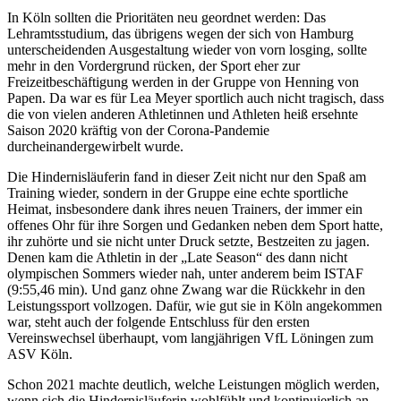
In Köln sollten die Prioritäten neu geordnet werden: Das
Lehramtsstudium, das übrigens wegen der sich von Hamburg
unterscheidenden Ausgestaltung wieder von vorn losging, sollte
mehr in den Vordergrund rücken, der Sport eher zur
Freizeitbeschäftigung werden in der Gruppe von Henning von
Papen. Da war es für Lea Meyer sportlich auch nicht tragisch, dass
die von vielen anderen Athletinnen und Athleten heiß ersehnte
Saison 2020 kräftig von der Corona-Pandemie
durcheinandergewirbelt wurde.
Die Hindernisläuferin fand in dieser Zeit nicht nur den Spaß am
Training wieder, sondern in der Gruppe eine echte sportliche
Heimat, insbesondere dank ihres neuen Trainers, der immer ein
offenes Ohr für ihre Sorgen und Gedanken neben dem Sport hatte,
ihr zuhörte und sie nicht unter Druck setzte, Bestzeiten zu jagen.
Denen kam die Athletin in der „Late Season“ des dann nicht
olympischen Sommers wieder nah, unter anderem beim ISTAF
(9:55,46 min). Und ganz ohne Zwang war die Rückkehr in den
Leistungssport vollzogen. Dafür, wie gut sie in Köln angekommen
war, steht auch der folgende Entschluss für den ersten
Vereinswechsel überhaupt, vom langjährigen VfL Löningen zum
ASV Köln.
Schon 2021 machte deutlich, welche Leistungen möglich werden,
wenn sich die Hindernisläuferin wohlfühlt und kontinuierlich an