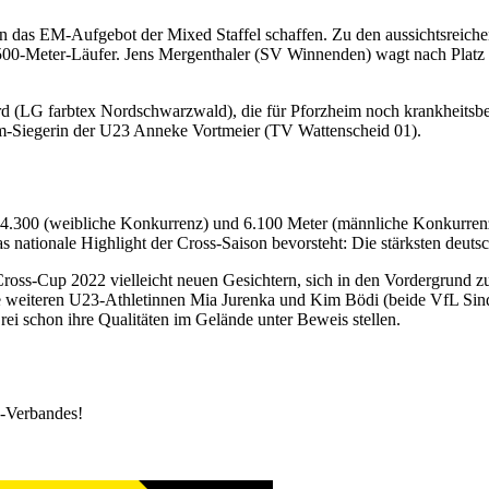
 das EM-Aufgebot der Mixed Staffel schaffen. Zu den aussichtsreichen
1.500-Meter-Läufer. Jens Mergenthaler (SV Winnenden) wagt nach Platz
 (LG farbtex Nordschwarzwald), die für Pforzheim noch krankheitsbed
eim-Siegerin der U23 Anneke Vortmeier (TV Wattenscheid 01).
 4.300 (weibliche Konkurrenz) und 6.100 Meter (männliche Konkurrenz) 
ationale Highlight der Cross-Saison bevorsteht: Die stärksten deutsch
oss-Cup 2022 vielleicht neuen Gesichtern, sich in den Vordergrund zu
e weiteren U23-Athletinnen Mia Jurenka und Kim Bödi (beide VfL Sind
rei schon ihre Qualitäten im Gelände unter Beweis stellen.
k-Verbandes!