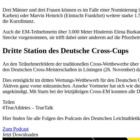
Drei Männer und drei Frauen können es im Falle einer Nominierung in
Karben) oder Marvin Heinrich (Eintracht Frankfurt) weitere starke 
die Kurzdistanz.
Auch die EM-Teilnehmerin über 3.000 Meter Hindernis Elena Burkard
Strecke vorgenommen, sie trifft dabei unter anderem auf die Pforzh
Dritte Station des Deutsche Cross-Cups
An den Teilnehmerfeldern der traditionellen Cross-Wettbewerbe über
den Deutschen Cross-Meisterschaften in Löningen (26. November) das n
Dies ermöglicht im dritten Wertungs-Wettbewerb für den Deutschen Cr
Aktiven ganz vorne mitzumischen. Anneke Vortmeier hat sich wie di
angekündigt. Mit Starts bei der letztjährigen Cross-EM konnten alle D
Teilen
#TrueAthletes – TrueTalk
Hier finden Sie alle Folgen des Podcasts des Deutschen Leichtathleti
Zum Podcast
Jetzt Downloaden