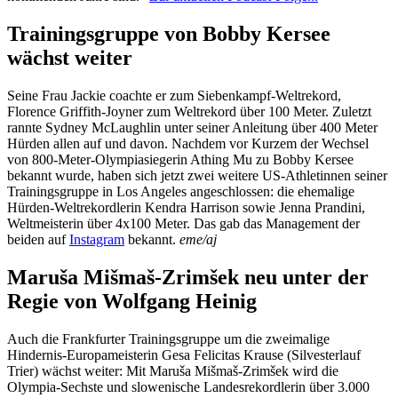
Trainingsgruppe von Bobby Kersee
wächst weiter
Seine Frau Jackie coachte er zum Siebenkampf-Weltrekord,
Florence Griffith-Joyner zum Weltrekord über 100 Meter. Zuletzt
rannte Sydney McLaughlin unter seiner Anleitung über 400 Meter
Hürden allen auf und davon. Nachdem vor Kurzem der Wechsel
von 800-Meter-Olympiasiegerin Athing Mu zu Bobby Kersee
bekannt wurde, haben sich jetzt zwei weitere US-Athletinnen seiner
Trainingsgruppe in Los Angeles angeschlossen: die ehemalige
Hürden-Weltrekordlerin Kendra Harrison sowie Jenna Prandini,
Weltmeisterin über 4x100 Meter. Das gab das Management der
beiden auf
Instagram
bekannt.
eme/aj
Maruša Mišmaš-Zrimšek neu unter der
Regie von Wolfgang Heinig
Auch die Frankfurter Trainingsgruppe um die zweimalige
Hindernis-Europameisterin Gesa Felicitas Krause (Silvesterlauf
Trier) wächst weiter: Mit Maruša Mišmaš-Zrimšek wird die
Olympia-Sechste und slowenische Landesrekordlerin über 3.000