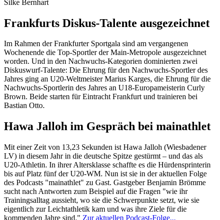
Silke Bernhart
Frankfurts Diskus-Talente ausgezeichnet
Im Rahmen der Frankfurter Sportgala sind am vergangenen
Wochenende die Top-Sportler der Main-Metropole ausgezeichnet
worden. Und in den Nachwuchs-Kategorien dominierten zwei
Diskuswurf-Talente: Die Ehrung für den Nachwuchs-Sportler des
Jahres ging an U20-Weltmeister Marius Karges, die Ehrung für die
Nachwuchs-Sportlerin des Jahres an U18-Europameisterin Curly
Brown. Beide starten für Eintracht Frankfurt und trainieren bei
Bastian Otto.
Hawa Jalloh im Gespräch bei mainathlet
Mit einer Zeit von 13,23 Sekunden ist Hawa Jalloh (Wiesbadener
LV) in diesem Jahr in die deutsche Spitze gestürmt – und das als
U20-Athletin. In ihrer Altersklasse schaffte es die Hürdensprinterin
bis auf Platz fünf der U20-WM. Nun ist sie in der aktuellen Folge
des Podcasts "mainathlet" zu Gast. Gastgeber Benjamin Brömme
sucht nach Antworten zum Beispiel auf die Fragen "wie ihr
Trainingsalltag aussieht, wo sie die Schwerpunkte setzt, wie sie
eigentlich zur Leichtathletik kam und was ihre Ziele für die
kommenden Jahre sind."
Zur aktuellen Podcast-Folge...