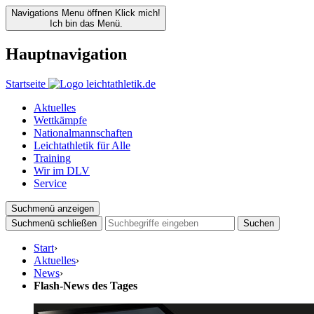
Navigations Menu öffnen
Klick mich!
Ich bin das Menü.
Hauptnavigation
Startseite
Aktuelles
Wettkämpfe
Nationalmannschaften
Leichtathletik für Alle
Training
Wir im DLV
Service
Suchmenü anzeigen
Suchmenü schließen
Suchen
Start
›
Aktuelles
›
News
›
Flash-News des Tages