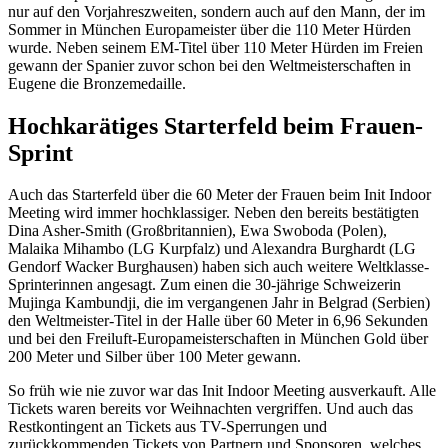
nur auf den Vorjahreszweiten, sondern auch auf den Mann, der im
Sommer in München Europameister über die 110 Meter Hürden
wurde. Neben seinem EM-Titel über 110 Meter Hürden im Freien
gewann der Spanier zuvor schon bei den Weltmeisterschaften in
Eugene die Bronzemedaille.
Hochkarätiges Starterfeld beim Frauen-
Sprint
Auch das Starterfeld über die 60 Meter der Frauen beim Init Indoor
Meeting wird immer hochklassiger. Neben den bereits bestätigten
Dina Asher-Smith (Großbritannien), Ewa Swoboda (Polen),
Malaika Mihambo (LG Kurpfalz) und Alexandra Burghardt (LG
Gendorf Wacker Burghausen) haben sich auch weitere Weltklasse-
Sprinterinnen angesagt. Zum einen die 30-jährige Schweizerin
Mujinga Kambundji, die im vergangenen Jahr in Belgrad (Serbien)
den Weltmeister-Titel in der Halle über 60 Meter in 6,96 Sekunden
und bei den Freiluft-Europameisterschaften in München Gold über
200 Meter und Silber über 100 Meter gewann.
So früh wie nie zuvor war das Init Indoor Meeting ausverkauft. Alle
Tickets waren bereits vor Weihnachten vergriffen. Und auch das
Restkontingent an Tickets aus TV-Sperrungen und
zurückkommenden Tickets von Partnern und Sponsoren, welches