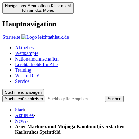
Navigations Menu öffnen
Klick mich!
Ich bin das Menü.
Hauptnavigation
Startseite
Aktuelles
Wettkämpfe
Nationalmannschaften
Leichtathletik für Alle
Training
Wir im DLV
Service
Suchmenü anzeigen
Suchmenü schließen
Suchen
Start
›
Aktuelles
›
News
›
Asier Martínez und Mujinga Kambundji verstärken
Karlsruhes Sprintfeld