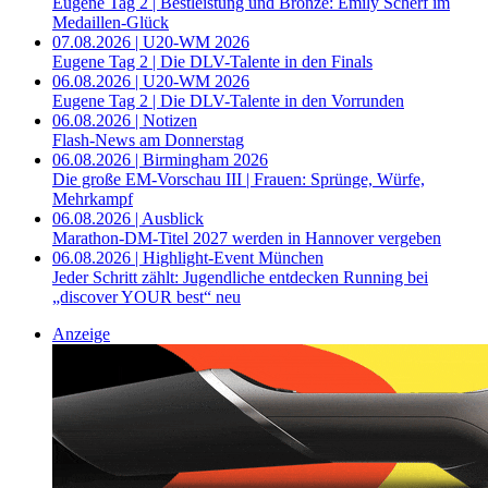
Eugene Tag 2 | Bestleistung und Bronze: Emily Scherf im
Medaillen-Glück
07.08.2026 | U20-WM 2026
Eugene Tag 2 | Die DLV-Talente in den Finals
06.08.2026 | U20-WM 2026
Eugene Tag 2 | Die DLV-Talente in den Vorrunden
06.08.2026 | Notizen
Flash-News am Donnerstag
06.08.2026 | Birmingham 2026
Die große EM-Vorschau III | Frauen: Sprünge, Würfe,
Mehrkampf
06.08.2026 | Ausblick
Marathon-DM-Titel 2027 werden in Hannover vergeben
06.08.2026 | Highlight-Event München
Jeder Schritt zählt: Jugendliche entdecken Running bei
„discover YOUR best“ neu
Anzeige