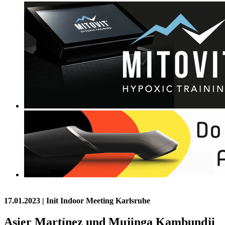
17.01.2023
| Init Indoor Meeting Karlsruhe
Asier Martínez und Mujinga Kambundji