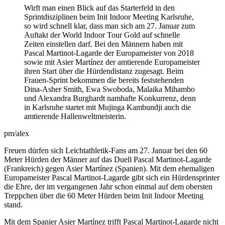
Wirft man einen Blick auf das Starterfeld in den
Sprintdisziplinen beim Init Indoor Meeting Karlsruhe,
so wird schnell klar, dass man sich am 27. Januar zum
Auftakt der World Indoor Tour Gold auf schnelle
Zeiten einstellen darf. Bei den Männern haben mit
Pascal Martinot-Lagarde der Europameister von 2018
sowie mit Asier Martínez der amtierende Europameister
ihren Start über die Hürdendistanz zugesagt. Beim
Frauen-Sprint bekommen die bereits feststehenden
Dina-Asher Smith, Ewa Swoboda, Malaika Mihambo
und Alexandra Burghardt namhafte Konkurrenz, denn
in Karlsruhe startet mit Mujinga Kambundji auch die
amtierende Hallenweltmeisterin.
pm/alex
Freuen dürfen sich Leichtathletik-Fans am 27. Januar bei den 60
Meter Hürden der Männer auf das Duell Pascal Martinot-Lagarde
(Frankreich) gegen Asier Martínez (Spanien). Mit dem ehemaligen
Europameister Pascal Martinot-Lagarde gibt sich ein Hürdensprinter
die Ehre, der im vergangenen Jahr schon einmal auf dem obersten
Treppchen über die 60 Meter Hürden beim Init Indoor Meeting
stand.
Mit dem Spanier Asier Martínez trifft Pascal Martinot-Lagarde nicht