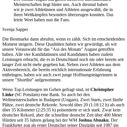
Meisterschaften liegt hinter uns. Auch diesmal haben
wir je zwei Athletinnen und Athleten ausgewählt, die in
ihren Wettkämpfen besonders überzeugen konnten. Das
letzte Wort haben nun die Fans.
Svenja Sapper
Die Bestmarke dann abrufen, wenn es zählt. Sich im entscheidenden
Moment steigern. Diese Qualitäten haben wir gewürdigt, als wir
unsere Vorauswahl für das "Ass des Monats" August getroffen
haben. Alle vier Kandidatinnen und Kandidaten haben zudem
Leistungen erbracht, die es in Deutschland noch nie oder bereits seit
langer Zeit nicht mehr gegeben hat. Neben zwei Athleten aus dem
Aktivenbereich, die bereits reichlich internationale Erfahrung
mitbringen, haben wir auch zwei junge Hoffnungsträgerinnen in
unsere "Shortlist" aufgenommen.
Wenn Top-Leistungen im Gehen gefragt sind, ist
Christopher
Linke
(SC Potsdam) eine Bank. So auch bei den
Weltmeisterschaften in Budapest (Ungarn). Zwei Starts, zwei fünfte
Plätze, zwei deutsche Rekorde. Sowohl über 20 (1:18:12 h) als auch
über 35 Kilometer (2:25:35 h) präsentierte er sich stark. Zwar kein
deutscher Rekord, aber die schnellste deutsche Zeit über 400 Meter
Hürden seit 35 Jahren gelang bei der WM
Joshua Abuaku
. Der
Frankfurter zog als erster Deutscher seiner Disziplin seit 1987 ins