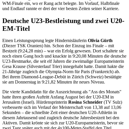
WM-Finale ein, wo er Rang acht belegte. Im Vorlauf, Halbfinale
und Endlauf rannte er drei der vier besten Zeiten seiner Karriere.
Deutsche U23-Bestleistung und zwei U20-
EM-Titel
Einen Leistungssprung legte Hindernisläuferin
Olivia Gürth
(Diezer TSK Oranien) hin. Schon der Einzug ins Finale – mit
Bestzeit (9:24,28 min) – war ein Erfolg gewesen. Dort schaltete sie
noch einen Gang hoch und knackte in 9:20,08 Minuten die deutsche
U23-Bestmarke, die seit elf Jahren die zweimalige Europameisterin
Gesa Krause (Silvesterlauf Trier) innegehabt hatte. Damit hakte die
21-Jährige zugleich die Olympia-Norm für Paris (Frankreich) ab.
Bei ihrem Diamond-League-Debüt in Zürich (Schweiz) bestätigte
sie am Donnerstag in 9:21,82 Minuten ihr neues Niveau.
Die vierte Kandidatin für die Auszeichnung als "Ass des Monats"
hatte ihren großen Auftritt Anfang August bei der U20-EM in
Jerusalem (Israel). Hürdensprinterin
Rosina Schneider
(TV Sulz)
verbesserte sich im Verlauf der Meisterschaft von 13,38 auf 13,06
Sekunden – die schnellste Zeit einer deutschen U20-Athletin in
diesem Jahrtausend und zugleich deutsche Jahresbestzeit bei den
Aktiven. Damit krönte sie sich zur U20-Europameisterin, bevor sie
zwei Tage später auch mit der 4x100-Meter-Staffel den Titel