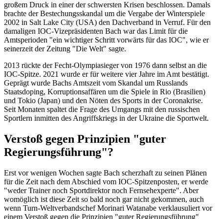
großem Druck in einer der schwersten Krisen beschlossen. Damals
brachte der Bestechungsskandal um die Vergabe der Winterspiele
2002 in Salt Lake City (USA) den Dachverband in Verruf. Für den
damaligen IOC-Vizepräsidenten Bach war das Limit für die
Amtsperioden "ein wichtiger Schritt vorwärts für das IOC", wie er
seinerzeit der Zeitung "Die Welt" sagte.
2013 rückte der Fecht-Olympiasieger von 1976 dann selbst an die
IOC-Spitze. 2021 wurde er für weitere vier Jahre im Amt bestätigt.
Geprägt wurde Bachs Amtszeit vom Skandal um Russlands
Staatsdoping, Korruptionsaffären um die Spiele in Rio (Brasilien)
und Tokio (Japan) und den Nöten des Sports in der Coronakrise.
Seit Monaten spaltet die Frage des Umgangs mit den russischen
Sportlern inmitten des Angriffskriegs in der Ukraine die Sportwelt.
Verstoß gegen Prinzipien "guter
Regierungsführung"?
Erst vor wenigen Wochen sagte Bach scherzhaft zu seinen Plänen
für die Zeit nach dem Abschied vom IOC-Spitzenposten, er werde
"weder Trainer noch Sportdirektor noch Fernsehexperte". Aber
womöglich ist diese Zeit so bald noch gar nicht gekommen, auch
wenn Turn-Weltverbandschef Morinari Watanabe verklausuliert vor
einem Verstoß gegen die Prinzipien "guter Regierungsführung"