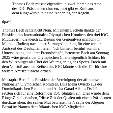
Thomas Bach müsste eigentlich in zwei Jahren das Amt
des IOC-Präsidenten räumen. Jetzt gibt es Rufe aus
dem Ringe-Zirkel für eine Änderung der Regeln.
dpa/sb
Thomas Bach sagte nicht Nein. Mit einem Lächeln dankte der
Präsident des Internationalen Olympischen Komitees den drei IOC-
Mitgliedern, die gleich zu Beginn der Generalversammlung in
Mumbai (Indien) nach einer Satzungsänderung für eine weitere
Amtszeit des Deutschen riefen. "Ich bin sehr berührt von ihrer
Unterstützung und ihrer Freundschaft", beteuerte Bach am Sonntag.
2025 wäre gemäß der Olympischen Charta eigentlich Schluss für
den Würzburger als Chef der Weltregierung des Sports. Doch mit
dem Vorstoß aus den Reihen des IOC könnte sich die Tür für eine
weitere Amtszeit Bachs öffnen.
Mustapha Berraf als Präsident der Vereinigung der afrikanischen
Nationalen Olympischen Komitees, Luis Mejia Oviedo aus der
Dominikanischen Republik und Aicha Garad Ali aus Dschibuti
setzten sich für eine Reform der IOC-Statuten ein. Dies würde dem
Ringe-Zirkel erlauben, "diese Zeit der Qualen mit einem Präsidenten
durchzustehen, der seinen Mut bewiesen hat", sagte der Algerier
Berraf im Namen der afrikanischen IOC-Mitglieder.