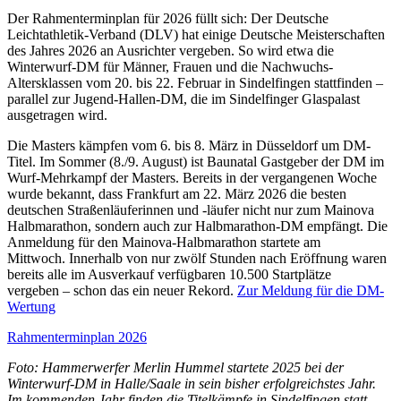
Der Rahmenterminplan für 2026 füllt sich: Der Deutsche
Leichtathletik-Verband (DLV) hat einige Deutsche Meisterschaften
des Jahres 2026 an Ausrichter vergeben. So wird etwa die
Winterwurf-DM für Männer, Frauen und die Nachwuchs-
Altersklassen vom 20. bis 22. Februar in Sindelfingen stattfinden –
parallel zur Jugend-Hallen-DM, die im Sindelfinger Glaspalast
ausgetragen wird.
Die Masters kämpfen vom 6. bis 8. März in Düsseldorf um DM-
Titel. Im Sommer (8./9. August) ist Baunatal Gastgeber der DM im
Wurf-Mehrkampf der Masters. Bereits in der vergangenen Woche
wurde bekannt, dass Frankfurt am 22. März 2026 die besten
deutschen Straßenläuferinnen und -läufer nicht nur zum Mainova
Halbmarathon, sondern auch zur Halbmarathon-DM empfängt. Die
Anmeldung für den Mainova-Halbmarathon startete am
Mittwoch. Innerhalb von nur zwölf Stunden nach Eröffnung waren
bereits alle im Ausverkauf verfügbaren 10.500 Startplätze
vergeben – schon das ein neuer Rekord.
Zur Meldung für die DM-
Wertung
Rahmenterminplan 2026
Foto: Hammerwerfer Merlin Hummel startete 2025 bei der
Winterwurf-DM in Halle/Saale in sein bisher erfolgreichstes Jahr.
Im kommenden Jahr finden die Titelkämpfe in Sindelfingen statt.