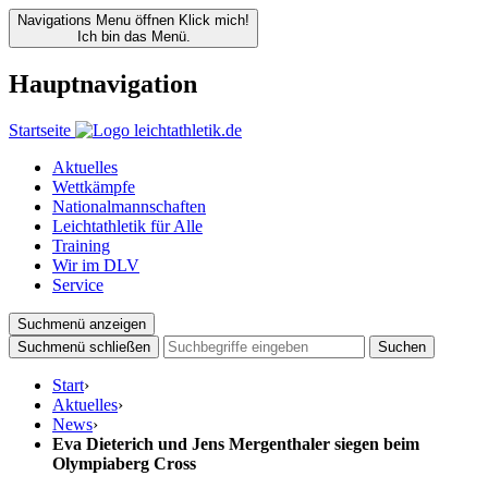
Navigations Menu öffnen
Klick mich!
Ich bin das Menü.
Hauptnavigation
Startseite
Aktuelles
Wettkämpfe
Nationalmannschaften
Leichtathletik für Alle
Training
Wir im DLV
Service
Suchmenü anzeigen
Suchmenü schließen
Suchen
Start
›
Aktuelles
›
News
›
Eva Dieterich und Jens Mergenthaler siegen beim
Olympiaberg Cross