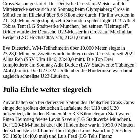
Cross-Saison gestartet. Der Deutsche Crosslauf-Meister auf der
Mittelstrecke setzte sich am Sonntag beim Olympiaberg Cross in
München im Elitelauf über 6,6 Kilometer durch. Für ihn wurden in
21:18,0 Minuten gestoppt, zehn Sekunden später folgte U23-Athlet
Tobias Tent (LG Stadtwerke München) bei seinem "Heimspiel".
Dritter wurde der Deutsche U23-Meister im Crosslauf Maximilian
Berger (LSC Höchstadt/Aisch; 21:31,0 min).
Eva Dieterich, WM-Teilnehmerin über 10.000 Meter, siegte in
23:28,0 Minuten. Zweite wurde in ihrem ersten Crosslauf seit 2022
Alina Reh (SSV Ulm 1846; 23:40,0 min). Die Top Drei
komplettierte am Sonntag Adia Budde (LAV Stadtwerke Tübingen;
24:47,0 min). Die U23-EM-Dritte über die Hindernisse war damit
zugleich schnellste U23-Läuferin.
Julia Ehrle weiter siegreich
Zuvor hatten sich bei der ersten Station des Deutschen Cross-Cups
einige der größten deutschen Lauftalente der U18 und U20
präsentiert, die in den Rennen über 3,3 Kilometer am Start waren.
Einen Heimsieg feierte Levin Saveur (LG Stadtwerke München).
Der U20-EM-Finalist über die Hindernisse war in 10:30,0 Minuten
der schnellste U20-Läufer. Ihm folgten Louis Bianchin (Dresdner
SC 1898; 10:40,0 min) und Luis Festl (LG Telis Finanz