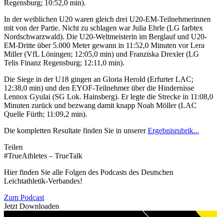
Regensburg; 10:52,0 min).
In der weiblichen U20 waren gleich drei U20-EM-Teilnehmerinnen
mit von der Partie. Nicht zu schlagen war Julia Ehrle (LG farbtex
Nordschwarzwald). Die U20-Weltmeisterin im Berglauf und U20-
EM-Dritte über 5.000 Meter gewann in 11:52,0 Minuten vor Lera
Miller (VfL Löningen; 12:05,0 min) und Franziska Drexler (LG
Telis Finanz Regensburg; 12:11,0 min).
Die Siege in der U18 gingen an Gloria Herold (Erfurter LAC;
12:38,0 min) und den EYOF-Teilnehmer über die Hindernisse
Lennox Gyulai (SG Lok. Hainsberg). Er legte die Strecke in 11:08,0
Minuten zurück und bezwang damit knapp Noah Möller (LAC
Quelle Fürth; 11:09,2 min).
Die kompletten Resultate finden Sie in unserer
Ergebnisrubrik...
Teilen
#TrueAthletes – TrueTalk
Hier finden Sie alle Folgen des Podcasts des Deutschen
Leichtathletik-Verbandes!
Zum Podcast
Jetzt Downloaden