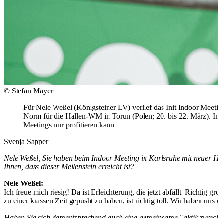
© Stefan Mayer
Für Nele Weßel (Königsteiner LV) verlief das Init Indoor Meet
Norm für die Hallen-WM in Torun (Polen; 20. bis 22. März). Im
Meetings nur profitieren kann.
Svenja Sapper
Nele Weßel, Sie haben beim Indoor Meeting in Karlsruhe mit neuer H
Ihnen, dass dieser Meilenstein erreicht ist?
Nele Weßel:
Ich freue mich riesig! Da ist Erleichterung, die jetzt abfällt. Richt
zu einer krassen Zeit gepusht zu haben, ist richtig toll. Wir haben u
Haben Sie sich dementsprechend auch eine gemeinsame Taktik zurechtg