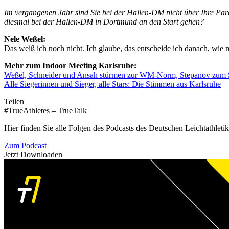
Im vergangenen Jahr sind Sie bei der Hallen-DM nicht über Ihre Pa
diesmal bei der Hallen-DM in Dortmund an den Start gehen?
Nele Weßel:
Das weiß ich noch nicht. Ich glaube, das entscheide ich danach, wie 
Mehr zum Indoor Meeting Karlsruhe:
Weßel, Schneider und Ansah stürmen zur WM-Norm, Stepanov zum 
Alle Siegerinnen und Sieger, alle Stars: Die Stimmen aus Karlsruhe
Teilen
#TrueAthletes – TrueTalk
Hier finden Sie alle Folgen des Podcasts des Deutschen Leichtathleti
Zum Podcast
Jetzt Downloaden