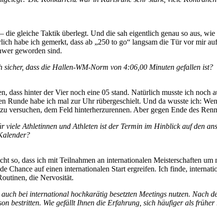
 die gleiche Taktik überlegt. Und die sah eigentlich genau so aus, wi
rlich habe ich gemerkt, dass ab „250 to go“ langsam die Tür vor mir auf
hwer geworden sind.
ch sicher, dass die Hallen-WM-Norm von 4:06,00 Minuten gefallen ist?
hen, dass hinter der Vier noch eine 05 stand. Natürlich musste ich noch 
n Runde habe ich mal zur Uhr rübergeschielt. Und da wusste ich: Wenn 
ch zu versuchen, dem Feld hinterherzurennen. Aber gegen Ende des Ren
r viele Athletinnen und Athleten ist der Termin im Hinblick auf den an
 Kalender?
es nicht so, dass ich mit Teilnahmen an internationalen Meisterschaften
Chance auf einen internationalen Start ergreifen. Ich finde, internati
outinen, die Nervosität.
l auch bei international hochkarätig besetzten Meetings nutzen. Nach
son bestritten. Wie gefällt Ihnen die Erfahrung, sich häufiger als frü