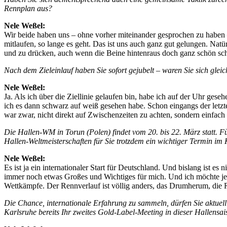
Rennplan aus?
Nele Weßel:
Wir beide haben uns – ohne vorher miteinander gesprochen zu haben –
mitlaufen, so lange es geht. Das ist uns auch ganz gut gelungen. Natü
und zu drücken, auch wenn die Beine hintenraus doch ganz schön sc
Nach dem Zieleinlauf haben Sie sofort gejubelt – waren Sie sich glei
Nele Weßel:
Ja. Als ich über die Ziellinie gelaufen bin, habe ich auf der Uhr gese
ich es dann schwarz auf weiß gesehen habe. Schon eingangs der letzte
war zwar, nicht direkt auf Zwischenzeiten zu achten, sondern einfa
Die Hallen-WM in Torun (Polen) findet vom 20. bis 22. März statt. Fü
Hallen-Weltmeisterschaften für Sie trotzdem ein wichtiger Termin im
Nele Weßel:
Es ist ja ein internationaler Start für Deutschland. Und bislang ist 
immer noch etwas Großes und Wichtiges für mich. Und ich möchte jede 
Wettkämpfe. Der Rennverlauf ist völlig anders, das Drumherum, die R
Die Chance, internationale Erfahrung zu sammeln, dürfen Sie aktuel
Karlsruhe bereits Ihr zweites Gold-Label-Meeting in dieser Hallensai