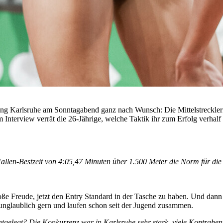
ing Karlsruhe am Sonntagabend ganz nach Wunsch: Die Mittelstrecklerin
 Interview verrät die 26-Jährige, welche Taktik ihr zum Erfolg verhalf
allen-Bestzeit von 4:05,47 Minuten über 1.500 Meter die Norm für di
ig große Freude, jetzt den Entry Standard in der Tasche zu haben. Und d
ns unglaublich gern und laufen schon seit der Jugend zusammen.
elegt? Die Konkurrenz war in Karlsruhe sehr stark, viele Kontrahenti