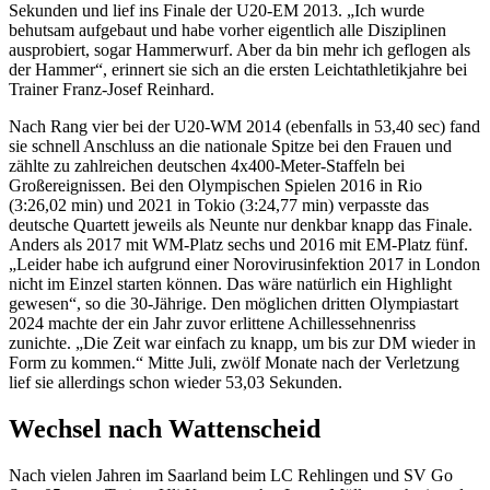
Sekunden und lief ins Finale der U20-EM 2013. „Ich wurde
behutsam aufgebaut und habe vorher eigentlich alle Disziplinen
ausprobiert, sogar Hammerwurf. Aber da bin mehr ich geflogen als
der Hammer“, erinnert sie sich an die ersten Leichtathletikjahre bei
Trainer Franz-Josef Reinhard.
Nach Rang vier bei der U20-WM 2014 (ebenfalls in 53,40 sec) fand
sie schnell Anschluss an die nationale Spitze bei den Frauen und
zählte zu zahlreichen deutschen 4x400-Meter-Staffeln bei
Großereignissen. Bei den Olympischen Spielen 2016 in Rio
(3:26,02 min) und 2021 in Tokio (3:24,77 min) verpasste das
deutsche Quartett jeweils als Neunte nur denkbar knapp das Finale.
Anders als 2017 mit WM-Platz sechs und 2016 mit EM-Platz fünf.
„Leider habe ich aufgrund einer Norovirusinfektion 2017 in London
nicht im Einzel starten können. Das wäre natürlich ein Highlight
gewesen“, so die 30-Jährige. Den möglichen dritten Olympiastart
2024 machte der ein Jahr zuvor erlittene Achillessehnenriss
zunichte. „Die Zeit war einfach zu knapp, um bis zur DM wieder in
Form zu kommen.“ Mitte Juli, zwölf Monate nach der Verletzung
lief sie allerdings schon wieder 53,03 Sekunden.
Wechsel nach Wattenscheid
Nach vielen Jahren im Saarland beim LC Rehlingen und SV Go