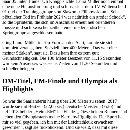
Saar 05 unter Trainer Uli Knapp suchte Laura Müller noch einmal
eine neue Herausforderung und schloss sich dem TV Wattenscheid
01 und der Trainingsgruppe von Slawomir Filipowski an. „Sein
plötzlicher Tod im Frühjahr 2024 war natürlich ein großer Schock“,
so die Sprinterin, die sich im Anschluss erneut neu orientieren
musste und sich zwischenzeitlich einer niederländischen
Sprintgruppe angeschlossen hatte.
Ging Laura Müller in Top-Form an den Start, konnte sie sich
komplett verausgaben. Speziell über 400 Meter. „Das war eine
meiner Stärken“, sagt sie. Dazu kam ihre extrem gute
Grundschnelligkeit. Die 100-Meter-Bestzeit von 11,15 Sekunden
war kein Ausreißer, was sechs Zeiten von 11,30 Sekunden und
schneller belegen.
DM-Titel, EM-Finale und Olympia als
Highlights
So war die Saarländerin häufig über 200 Meter zu sehen. 2017
wurde sie mit Bestzeit (22,65 sec) Deutsche Meisterin (Foto) und
lief 2018 bei der „Heim-EM“ ins Finale. „Diese beiden Rennen sind
neben den Olympiastarts meine Karriere-Highlights. Der Sport hat
mir so viel gegeben, ich bin mit der Leichtathletik erwachsen
geworden“, sagt sie rückblickend. Und sie weiß, dass mit diese