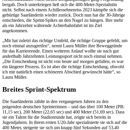
bergab. Doch unterkriegen ließ sich die 400-Meter-Spezialistin
nicht. Selbst nach einem Achillessehnenriss 2023 kämpfte sich die
gebürtige Saarländerin wieder zurück. Doch nun hat die 30-Jährige
entschieden, die Sprint-Spikes an den Nagel zu hängen. Ihre mehr
als ein Jahrzehnt währende Achterbahnfahrt ist im Ziel
angekommen.
„Mir hat zuletzt das richtige Umfeld, die richtige Gruppe gefehlt, um
noch einmal anzugreifen“, nennt Laura Müller ihre Beweggründe
für das Karriereende. Einen weiteren Anlauf wollte sie nach gut
anderthalb Jahrzehnten Leistungssport nicht noch einmal nehmen.
„Die Entscheidung ist nicht von heute auf morgen gefallen, es war
ein längerer Prozess. Es ist aber die richtige Entscheidung, obwohl
ich mir natürlich einen schöneren Abschied gewünscht hätte“, so
Laura Müller.
Breites Sprint-Spektrum
Die Saarländerin zählte in den vergangenen Jahren zu den
prägenden deutschen Sprinterinnen – und das über 100 Meter (PB:
11,15 sec), 200 Meter (22,65 sec) und 400 Meter (51,69 sec). Dass
sie ein Talent für die Stadionrunde hat, zeigte sich bereits in
Jugendjahren. In ihrem ersten U20-Jahr spezialisierte sie sich auf die
400 Meter, steigerte sie sich um knapp fünf Sekunden auf 53,40