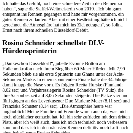
Ich hatte das Gefühl, noch eine schnellere Zeit in den Beinen zu
haben“, sagte die Staffel-Weltmeisterin von 2019. „Ich bin ganz
entspannt ins Rennen gegangen und hatte mir vorgenommen, ein
gutes Rennen zu laufen. Aber mit einer Bestleistung hätte ich nicht
gerechnet, die Atmosphäre hat mich ins Ziel getragen“, so Jolina
Ernst nach ihrem schnellen Düsseldorf-Debüt.
Rosina Schneider schnellste DLV-
Hürdensprinterin
„Dankeschön Düsseldorf!“, jubelte Evonne Britton am
Hallenmikrofon nach ihrem Sieg über 60 Meter Hürden. Mit 7,99
Sekunden blieb sie als erste Sprinterin aus Ghana unter der Acht-
Sekunden-Marke. In einem spannenden Finale hatte die 34-Jährige
damit knapp die Nase vorn. Es folgten Reetta Hurske (Finnland;
8,02 sec) und Vorjahressiegerin Rosina Schneider (TV Sulz), die
ihre Saisonbestzeit auf 8,06 Sekunden steigerte. Die Plätze vier und
fünf gingen an das Leverkusener Duo Marlene Meier (8,11 sec) und
Franziska Schuster (8,14 sec). „Die Atmosphäre heute war
unglaublich! Meine Familie und Freunde waren auch da, was mich
noch glücklicher gemacht hat. Ich bin sehr zufrieden mit dem dritten
Platz, aber ich weiß auch, dass ich mich technisch noch verbessern
kann und dass ich in den nächsten Rennen definitiv noch Luft nach
oben habe“, sagte Rosina Schneider.