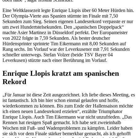
Eine Weltklassezeit legte Enrique Llopis über 60 Meter Hürden hin.
Der Olympia-Vierte aus Spanien stürmte im Finale mit 7,50
Sekunden zum Sieg. Seinen eigenen Landesrekord verpasste er nur
um zwei Hundertstelsekunden. Den „spanischen Doppelpack“
machte Asier Martinez in Düsseldorf perfekt. Der Europameister
von 2022 folgte in 7,59 Sekunden. Als bester deutscher
Hürdensprinter sprintete Tim Eikermann mit 8,00 Sekunden auf
Rang sechs. Im Vorlauf war der Leverkusener mit 7,91 Sekunden
schneller unterwegs. Stefan Volzer (beide TSV Bayer 04
Leverkusen) stürzte nach einer Berührung im Vorlauf.
Enrique Llopis kratzt am spanischen
Rekord
„Für Januar ist diese Zeit ausgezeichnet. Ich liebe dieses Meeting, es
ist fantastisch. Ich bin hier schon einmal gelaufen und hoffe,
wiederkommen zu können. Bis zum Ende der Hallensaison möchte
ich einen neuen Landesrekord erzielen“, erzählte Triumphator
Enrique Llopis. Auch Tim Eikermann war nicht unzufrieden. „Das
Rennen hat riesigen Spaß gemacht. Ich habe seit zweieinhalb
Wochen mit Fuß- und Wadenproblemen zu kämpfen. Leider haben
sie sich vor dem Finale stärker bemerkbar gemacht, als ich gehofft