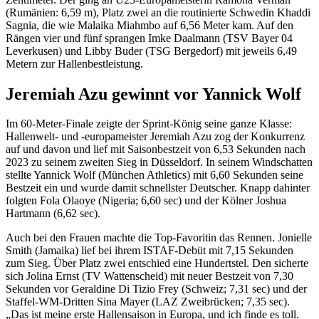
(Rumänien: 6,59 m), Platz zwei an die routinierte Schwedin Khaddi
Sagnia, die wie Malaika Miahmbo auf 6,56 Meter kam. Auf den
Rängen vier und fünf sprangen Imke Daalmann (TSV Bayer 04
Leverkusen) und Libby Buder (TSG Bergedorf) mit jeweils 6,49
Metern zur Hallenbestleistung.
Jeremiah Azu gewinnt vor Yannick Wolf
Im 60-Meter-Finale zeigte der Sprint-König seine ganze Klasse:
Hallenwelt- und -europameister Jeremiah Azu zog der Konkurrenz
auf und davon und lief mit Saisonbestzeit von 6,53 Sekunden nach
2023 zu seinem zweiten Sieg in Düsseldorf. In seinem Windschatten
stellte Yannick Wolf (München Athletics) mit 6,60 Sekunden seine
Bestzeit ein und wurde damit schnellster Deutscher. Knapp dahinter
folgten Fola Olaoye (Nigeria; 6,60 sec) und der Kölner Joshua
Hartmann (6,62 sec).
Auch bei den Frauen machte die Top-Favoritin das Rennen. Jonielle
Smith (Jamaika) lief bei ihrem ISTAF-Debüt mit 7,15 Sekunden
zum Sieg. Über Platz zwei entschied eine Hundertstel. Den sicherte
sich Jolina Ernst (TV Wattenscheid) mit neuer Bestzeit von 7,30
Sekunden vor Geraldine Di Tizio Frey (Schweiz; 7,31 sec) und der
Staffel-WM-Dritten Sina Mayer (LAZ Zweibrücken; 7,35 sec).
„Das ist meine erste Hallensaison in Europa, und ich finde es toll.