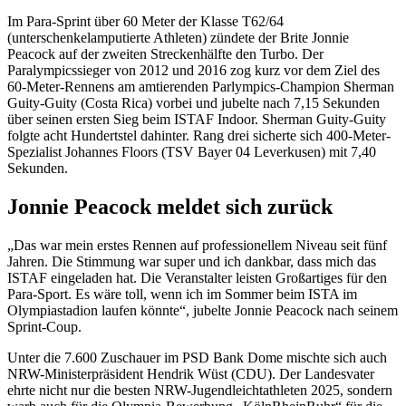
Im Para-Sprint über 60 Meter der Klasse T62/64
(unterschenkelamputierte Athleten) zündete der Brite Jonnie
Peacock auf der zweiten Streckenhälfte den Turbo. Der
Paralympicssieger von 2012 und 2016 zog kurz vor dem Ziel des
60-Meter-Rennens am amtierenden Parlympics-Champion Sherman
Guity-Guity (Costa Rica) vorbei und jubelte nach 7,15 Sekunden
über seinen ersten Sieg beim ISTAF Indoor. Sherman Guity-Guity
folgte acht Hundertstel dahinter. Rang drei sicherte sich 400-Meter-
Spezialist Johannes Floors (TSV Bayer 04 Leverkusen) mit 7,40
Sekunden.
Jonnie Peacock meldet sich zurück
„Das war mein erstes Rennen auf professionellem Niveau seit fünf
Jahren. Die Stimmung war super und ich dankbar, dass mich das
ISTAF eingeladen hat. Die Veranstalter leisten Großartiges für den
Para-Sport. Es wäre toll, wenn ich im Sommer beim ISTA im
Olympiastadion laufen könnte“, jubelte Jonnie Peacock nach seinem
Sprint-Coup.
Unter die 7.600 Zuschauer im PSD Bank Dome mischte sich auch
NRW-Ministerpräsident Hendrik Wüst (CDU). Der Landesvater
ehrte nicht nur die besten NRW-Jugendleichtathleten 2025, sondern