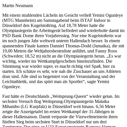
Martin Neumann
Mit einem strahlenden Lächeln im Gesicht verließ Yemisi Ogunleye
(MTG Mannheim) am Samstagabend beim ISTAF Indoor in
Düsseldorf den Kugelstoßring. Auf 18,78 Meter hatte die
Olympiasiegerin ihr Arbeitsgerät befördert und wiederholte damit im
PSD Bank Dome ihren Vorjahressieg. Nur eine Kugelstoßerin war
im noch jungen Jahr weltweit unterm Hallendach besser. In einem
spannenden Finale kamen Danniel Thomas-Dodd (Jamaika), die mit
19,00 Metern die Weltjahresbestenliste anführt, und Fanny Roos
(Schweden; 18,52 m) nicht an die Olympiasiegerin heran. „Es war
wichtig, wieder ins Wettkampfgeschehen hineinzufinden. Die
Stimmung war wieder super, es macht richtig viel Spaß, hier zu
starten. Ich schätze es sehr, wie nah die Zuschauer an uns Athleten
dran sind. Alle sind so begeistert von der Veranstaltung und der
Leichtathletik, und das spürt man als Sportler“, sagte Yemisi
Ogunleye.
Fast hätte es Deutschlands „Weitsprung-Queen“ wieder getan. Im
sechsten Versuch flog Weitsprung-Olympiasiegerin Malaika
Mihambo (LG Kurpfalz) in Düsseldorf weit hinaus. 6,56 Meter
zeigte die Anzeigetafel im ersten Wettkampf der 31-Jährigen in
dieser Hallensaison. Damit verpasste die Vizeweltmeisterin ihren
fünften Sieg beim sechsten Start in Düsseldorf nur um drei
Zentimeter. Der ging an U23-Europameisterin Ramona Verman