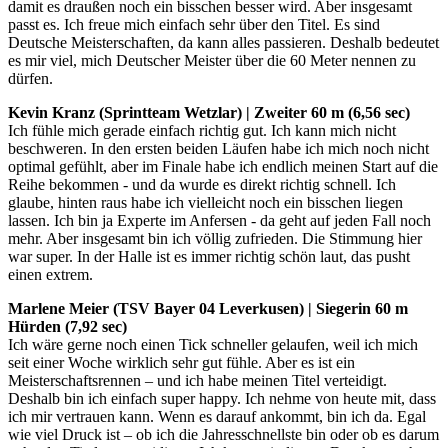
damit es draußen noch ein bisschen besser wird. Aber insgesamt
passt es. Ich freue mich einfach sehr über den Titel. Es sind
Deutsche Meisterschaften, da kann alles passieren. Deshalb bedeutet
es mir viel, mich Deutscher Meister über die 60 Meter nennen zu
dürfen.
Kevin Kranz (Sprintteam Wetzlar) | Zweiter 60 m (6,56 sec)
Ich fühle mich gerade einfach richtig gut. Ich kann mich nicht
beschweren. In den ersten beiden Läufen habe ich mich noch nicht
optimal gefühlt, aber im Finale habe ich endlich meinen Start auf die
Reihe bekommen - und da wurde es direkt richtig schnell. Ich
glaube, hinten raus habe ich vielleicht noch ein bisschen liegen
lassen. Ich bin ja Experte im Anfersen - da geht auf jeden Fall noch
mehr. Aber insgesamt bin ich völlig zufrieden. Die Stimmung hier
war super. In der Halle ist es immer richtig schön laut, das pusht
einen extrem.
Marlene Meier (TSV Bayer 04 Leverkusen) | Siegerin 60 m
Hürden (7,92 sec)
Ich wäre gerne noch einen Tick schneller gelaufen, weil ich mich
seit einer Woche wirklich sehr gut fühle. Aber es ist ein
Meisterschaftsrennen – und ich habe meinen Titel verteidigt.
Deshalb bin ich einfach super happy. Ich nehme von heute mit, dass
ich mir vertrauen kann. Wenn es darauf ankommt, bin ich da. Egal
wie viel Druck ist – ob ich die Jahresschnellste bin oder ob es darum