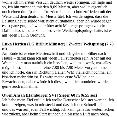
wollte ich im ersten Versuch deutlich weiter springen. Ich sage mal
so, ich bin zufrieden mit den 8,09 Metern, aber wollte eigentlich
noch einen draufpacken. Trotzdem bin ich schon zufrieden mit der
Weite und dem deutschen Meistertitel. Ich würde sagen, dass die
Leistung heute solide war, nicht outstanding, aber ich würde sagen,
es ist ganz gut, mal wieder über acht Meter gesprungen zu sein.
Dafür, dass ich zuletzt nicht so viele Wettkampfsprünge hatte, ist es
auf jeden Fall in Ordnung.
Luka Herden (LG Brillux Münster) | Zweiter Weitsprung (7,78
m)
Am Ende ist es eine Meisterschaft und ich gehe mit Silber nach
Hause – damit kann ich auf jeden Fall zufrieden sein. Aber mit der
Weite hadert man natürlich ein bisschen, weil man weiß, was alles
möglich ist. Ich hatte mir eine 7,80 bis 7,90 Meter vorgenommen
und ich hoffe, dass in Richtung Hallen-WM vielleicht nochmal ein
bisschen mehr drin ist. Es wäre meine erste WM bei den
Erwachsenen, daher würde ich diese, wenn ich nominiert werde,
gerne auch mitnehmen.
Owen Ansah (Hamburger SV) | Sieger 60 m (6,55 sec)
Ich habe mein Ziel erfüllt: Ich wollte Deutscher Meister werden. Ich
konnte zeigen, was in mir steckt und dass ich der Schnellste bin –
und das war auf jeden Fall wichtig. Ich kann genauso weitermachen
wie zuletzt, aber beim Start ist noch ein bisschen Luft nach oben,