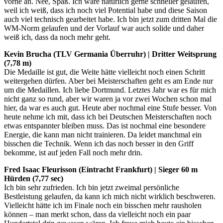
vorne an. Nee, Spaß. Ich wäre natürlich gerne schneller gelaufen,
weil ich weiß, dass ich noch viel Potential habe und diese Saison
auch viel technisch gearbeitet habe. Ich bin jetzt zum dritten Mal die
WM-Norm gelaufen und der Vorlauf war auch solide und daher
weiß ich, dass da noch mehr geht.
Kevin Brucha (TLV Germania Überruhr) | Dritter Weitsprung
(7,78 m)
Die Medaille ist gut, die Weite hätte vielleicht noch einen Schritt
weitergehen dürfen. Aber bei Meisterschaften geht es am Ende nur
um die Medaillen. Ich liebe Dortmund. Letztes Jahr war es für mich
nicht ganz so rund, aber wir waren ja vor zwei Wochen schon mal
hier, da war es auch gut. Heute aber nochmal eine Stufe besser. Von
heute nehme ich mit, dass ich bei Deutschen Meisterschaften noch
etwas entspannter bleiben muss. Das ist nochmal eine besondere
Energie, die kann man nicht trainieren. Da leidet manchmal ein
bisschen die Technik. Wenn ich das noch besser in den Griff
bekomme, ist auf jeden Fall noch mehr drin.
Fred Isaac Fleurisson (Eintracht Frankfurt) | Sieger 60 m
Hürden (7,77 sec)
Ich bin sehr zufrieden. Ich bin jetzt zweimal persönliche
Bestleistung gelaufen, da kann ich mich nicht wirklich beschweren.
Vielleicht hätte ich im Finale noch ein bisschen mehr rausholen
können – man merkt schon, dass da vielleicht noch ein paar