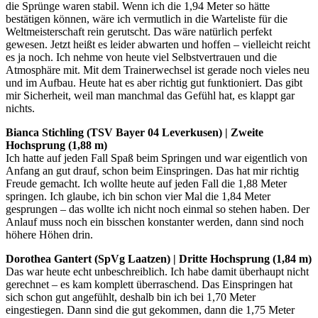
die Sprünge waren stabil. Wenn ich die 1,94 Meter so hätte
bestätigen können, wäre ich vermutlich in die Warteliste für die
Weltmeisterschaft rein gerutscht. Das wäre natürlich perfekt
gewesen. Jetzt heißt es leider abwarten und hoffen – vielleicht reicht
es ja noch. Ich nehme von heute viel Selbstvertrauen und die
Atmosphäre mit. Mit dem Trainerwechsel ist gerade noch vieles neu
und im Aufbau. Heute hat es aber richtig gut funktioniert. Das gibt
mir Sicherheit, weil man manchmal das Gefühl hat, es klappt gar
nichts.
Bianca Stichling (TSV Bayer 04 Leverkusen) | Zweite
Hochsprung (1,88 m)
Ich hatte auf jeden Fall Spaß beim Springen und war eigentlich von
Anfang an gut drauf, schon beim Einspringen. Das hat mir richtig
Freude gemacht. Ich wollte heute auf jeden Fall die 1,88 Meter
springen. Ich glaube, ich bin schon vier Mal die 1,84 Meter
gesprungen – das wollte ich nicht noch einmal so stehen haben. Der
Anlauf muss noch ein bisschen konstanter werden, dann sind noch
höhere Höhen drin.
Dorothea Gantert (SpVg Laatzen) | Dritte Hochsprung (1,84 m)
Das war heute echt unbeschreiblich. Ich habe damit überhaupt nicht
gerechnet – es kam komplett überraschend. Das Einspringen hat
sich schon gut angefühlt, deshalb bin ich bei 1,70 Meter
eingestiegen. Dann sind die gut gekommen, dann die 1,75 Meter