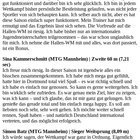
gut funktioniert und darüber bin ich sehr glücklich. Ich bin in jedem
Wettkampf bisher persönliche Bestleistung gelaufen, was nicht jeder
Sportler von sich behaupten kann. Ich selber auch nicht, aber es hat
diese Saison einfach super funktioniert. Mein Trainer hat mich
ermutigt und das Ergebnis lässt sich sehen. Die Vorfreude auf die
Hallen-WM ist riesig. Ich habe bisher nur an internationalen
Jugendmeisterschaften teilgenommen – das war schon unglaublich
für mich. Ich nehme die Hallen-WM mit und alles, was dort passiert,
ist ein Bonus.
Sina Kammerschmitt (MTG Mannheim) | Zweite 60 m (7,21
sec)
Ich freue mich riesig. In dieser Saison ist irgendwie alles ein
bisschen zusammengekommen. Ich habe mich mega gut gefühlt,
hatte hier in Dortmund total viel Spaß – es war richtig schnell und
ich habe es einfach nur genossen. So kann es gerne weitergehen. Ich
bin wirklich sehr zufrieden. Es war genau mein Ziel, hier zu zeigen,
was ich kann – und ich glaube, das ist mir ganz gut gelungen. Ich
genieße das gerade total und bin einfach mega happy. Es soll am
liebsten noch sehr, sehr weit gehen. Ich möchte weiter schnell
rennen, Spaß haben – und natürlich Deutschland international
vertreten, und das möglichst erfolgreich.
Simon Batz (MTG Mannheim) | Sieger Weitsprung (8,09 m)
Ich würde sagen, der Wettkampf war ganz in Ordnung. Eigentlich