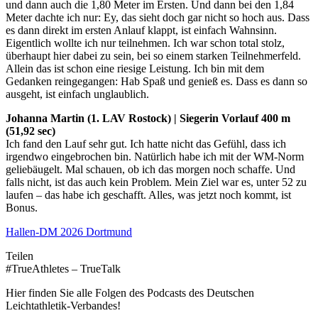
und dann auch die 1,80 Meter im Ersten. Und dann bei den 1,84
Meter dachte ich nur: Ey, das sieht doch gar nicht so hoch aus. Dass
es dann direkt im ersten Anlauf klappt, ist einfach Wahnsinn.
Eigentlich wollte ich nur teilnehmen. Ich war schon total stolz,
überhaupt hier dabei zu sein, bei so einem starken Teilnehmerfeld.
Allein das ist schon eine riesige Leistung. Ich bin mit dem
Gedanken reingegangen: Hab Spaß und genieß es. Dass es dann so
ausgeht, ist einfach unglaublich.
Johanna Martin (1. LAV Rostock) | Siegerin Vorlauf 400 m
(51,92 sec)
Ich fand den Lauf sehr gut. Ich hatte nicht das Gefühl, dass ich
irgendwo eingebrochen bin. Natürlich habe ich mit der WM-Norm
geliebäugelt. Mal schauen, ob ich das morgen noch schaffe. Und
falls nicht, ist das auch kein Problem. Mein Ziel war es, unter 52 zu
laufen – das habe ich geschafft. Alles, was jetzt noch kommt, ist
Bonus.
Hallen-DM 2026 Dortmund
Teilen
#TrueAthletes – TrueTalk
Hier finden Sie alle Folgen des Podcasts des Deutschen
Leichtathletik-Verbandes!