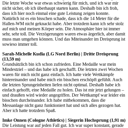
Die letzte Woche war etwas schwierig für mich, und ich war mir
nicht sicher, ob ich überhaupt starten kann. Deshalb bin ich froh,
dass ich hier noch einmal eine gute Leistung zeigen konnte.
Natürlich ist es ein bisschen schade, dass ich die 14 Meter für die
Hallen-WM nicht geknackt habe. Aber trotzdem kann ich sehr stolz
auf mich und meinen Körper sein. Die Atmosphäre hier ist immer
sehr, sehr toll. Die Verzögerungen waren etwas ärgerlich, aber damit
muss man umgehen können. Und das Miteinander im Dreisprung ist
sowieso immer toll.
Sarah-Michelle Kudla (LG Nord Berlin) | Dritte Dreisprung
(13,59 m)
Grundsätzlich bin ich schon zufrieden. Eine Medaille war mein
Mindestziel – und das habe ich geschafft. Die letzten zwei Wochen
waren für mich nicht ganz einfach. Ich hatte viele Wettkämpfe
hintereinander und habe mich ein bisschen erschöpft gefühlt. Auch
die letzten Sprungeinheiten liefen nicht optimal. Deshalb habe ich
einfach gehofft, eine Medaille zu holen. Das ist mir jetzt gelungen –
und draußen wird wieder angegriffen. Der Wettkampf war leider ein
bisschen durcheinander. Ich habe mitbekommen, dass die
Messanlage nicht ganz funktioniert hat und sich alles gezogen hat.
Aber ich hatte trotzdem Spaß.
Imke Onnen (Cologne Athletics) | Siegerin Hochsprung (1,91 m)
Die Leistung war auf jeden Fall gut. Ich war super konstant, gerade