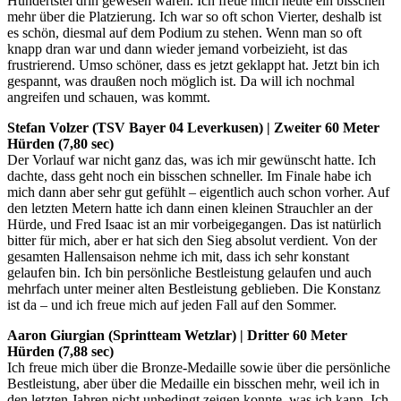
Hundertstel drin gewesen wären. Ich freue mich heute ein bisschen
mehr über die Platzierung. Ich war so oft schon Vierter, deshalb ist
es schön, diesmal auf dem Podium zu stehen. Wenn man so oft
knapp dran war und dann wieder jemand vorbeizieht, ist das
frustrierend. Umso schöner, dass es jetzt geklappt hat. Jetzt bin ich
gespannt, was draußen noch möglich ist. Da will ich nochmal
angreifen und schauen, was kommt.
Stefan Volzer (TSV Bayer 04 Leverkusen) | Zweiter 60 Meter
Hürden (7,80 sec)
Der Vorlauf war nicht ganz das, was ich mir gewünscht hatte. Ich
dachte, dass geht noch ein bisschen schneller. Im Finale habe ich
mich dann aber sehr gut gefühlt – eigentlich auch schon vorher. Auf
den letzten Metern hatte ich dann einen kleinen Strauchler an der
Hürde, und Fred Isaac ist an mir vorbeigegangen. Das ist natürlich
bitter für mich, aber er hat sich den Sieg absolut verdient. Von der
gesamten Hallensaison nehme ich mit, dass ich sehr konstant
gelaufen bin. Ich bin persönliche Bestleistung gelaufen und auch
mehrfach unter meiner alten Bestleistung geblieben. Die Konstanz
ist da – und ich freue mich auf jeden Fall auf den Sommer.
Aaron Giurgian (Sprintteam Wetzlar) | Dritter 60 Meter
Hürden (7,88 sec)
Ich freue mich über die Bronze-Medaille sowie über die persönliche
Bestleistung, aber über die Medaille ein bisschen mehr, weil ich in
den letzten Jahren nicht unbedingt zeigen konnte, was ich kann. Ich