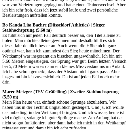
war von Verletzungen geplagt und hatte einen Trainerwechsel. Aber
ich bin sehr froh, dass ich jetzt stabil laufe und zwei persönliche
Bestleistungen aufstellen konnte.
Bo Kanda Lita Baehre (Düsseldorf Athletics) | Sieger
Stabhochsprung (5,60 m)
Es fühlt sich auf jeden Fall deutlich besser an, den Titel alleine zu
holen. Man möchte alleine gewinnen und deshalb fühlt es sich
dieses Jahr deutlich besser an. Auch wenn die Höhe nicht ganz
optimal war, kann ich zumindest den Sieg heute mitnehmen. Der
Wettkampf war insgesamt ein bisschen ungewöhnlich. Ich bin mit
5,60 Metern eingestiegen, der Sprung war gut. Beim letzten Versuch
bei 5,70 Metern war es dann ein kleines Missverständnis im Anlauf.
Ich habe schon gemerkt, dass der Abstand nicht ganz passt. Aber
insgesamt bin ich zuversichtlich. Da ist auf jeden Fall noch mehr
drin.
Marec Metzger (TSV Gräfelfing) | Zweiter Stabhochsprung
(5,50 m)
Mein Plan heute war, einfach schöne Sprünge abzuliefern. Wir
haben uns in der Technik unglaublich gesteigert. Und ja, ich wollte
das unbedingt in den Wettkampf bringen. Und ich wusste, heute ist
viel möglich, solange ich gute Sprünge mache. Am Anfang hat das
nicht so gut funktioniert, aber dann habe ich mich in den Wettkampf
reingesteigert und damit bin ich echt zufrieden.