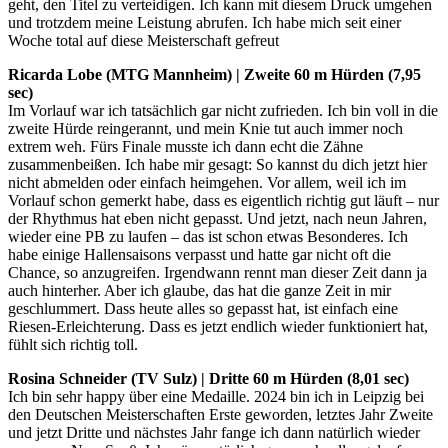
geht, den Titel zu verteidigen. Ich kann mit diesem Druck umgehen
und trotzdem meine Leistung abrufen. Ich habe mich seit einer
Woche total auf diese Meisterschaft gefreut
Ricarda Lobe (MTG Mannheim) | Zweite 60 m Hürden (7,95
sec)
Im Vorlauf war ich tatsächlich gar nicht zufrieden. Ich bin voll in die
zweite Hürde reingerannt, und mein Knie tut auch immer noch
extrem weh. Fürs Finale musste ich dann echt die Zähne
zusammenbeißen. Ich habe mir gesagt: So kannst du dich jetzt hier
nicht abmelden oder einfach heimgehen. Vor allem, weil ich im
Vorlauf schon gemerkt habe, dass es eigentlich richtig gut läuft – nur
der Rhythmus hat eben nicht gepasst. Und jetzt, nach neun Jahren,
wieder eine PB zu laufen – das ist schon etwas Besonderes. Ich
habe einige Hallensaisons verpasst und hatte gar nicht oft die
Chance, so anzugreifen. Irgendwann rennt man dieser Zeit dann ja
auch hinterher. Aber ich glaube, das hat die ganze Zeit in mir
geschlummert. Dass heute alles so gepasst hat, ist einfach eine
Riesen-Erleichterung. Dass es jetzt endlich wieder funktioniert hat,
fühlt sich richtig toll.
Rosina Schneider (TV Sulz) | Dritte 60 m Hürden (8,01 sec)
Ich bin sehr happy über eine Medaille. 2024 bin ich in Leipzig bei
den Deutschen Meisterschaften Erste geworden, letztes Jahr Zweite
und jetzt Dritte und nächstes Jahr fange ich dann natürlich wieder