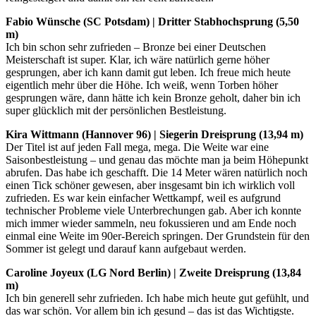
Fabio Wünsche (SC Potsdam) | Dritter Stabhochsprung (5,50
m)
Ich bin schon sehr zufrieden – Bronze bei einer Deutschen
Meisterschaft ist super. Klar, ich wäre natürlich gerne höher
gesprungen, aber ich kann damit gut leben. Ich freue mich heute
eigentlich mehr über die Höhe. Ich weiß, wenn Torben höher
gesprungen wäre, dann hätte ich kein Bronze geholt, daher bin ich
super glücklich mit der persönlichen Bestleistung.
Kira Wittmann (Hannover 96) | Siegerin Dreisprung (13,94 m)
Der Titel ist auf jeden Fall mega, mega. Die Weite war eine
Saisonbestleistung – und genau das möchte man ja beim Höhepunkt
abrufen. Das habe ich geschafft. Die 14 Meter wären natürlich noch
einen Tick schöner gewesen, aber insgesamt bin ich wirklich voll
zufrieden. Es war kein einfacher Wettkampf, weil es aufgrund
technischer Probleme viele Unterbrechungen gab. Aber ich konnte
mich immer wieder sammeln, neu fokussieren und am Ende noch
einmal eine Weite im 90er-Bereich springen. Der Grundstein für den
Sommer ist gelegt und darauf kann aufgebaut werden.
Caroline Joyeux (LG Nord Berlin) | Zweite Dreisprung (13,84
m)
Ich bin generell sehr zufrieden. Ich habe mich heute gut gefühlt, und
das war schön. Vor allem bin ich gesund – das ist das Wichtigste.