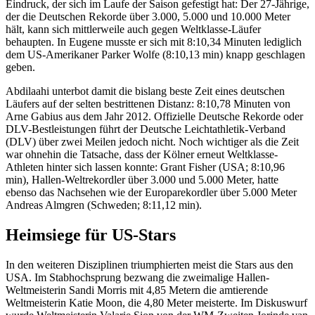
Eindruck, der sich im Laufe der Saison gefestigt hat: Der 27-Jährige,
der die Deutschen Rekorde über 3.000, 5.000 und 10.000 Meter
hält, kann sich mittlerweile auch gegen Weltklasse-Läufer
behaupten. In Eugene musste er sich mit 8:10,34 Minuten lediglich
dem US-Amerikaner Parker Wolfe (8:10,13 min) knapp geschlagen
geben.
Abdilaahi unterbot damit die bislang beste Zeit eines deutschen
Läufers auf der selten bestrittenen Distanz: 8:10,78 Minuten von
Arne Gabius aus dem Jahr 2012. Offizielle Deutsche Rekorde oder
DLV-Bestleistungen führt der Deutsche Leichtathletik-Verband
(DLV) über zwei Meilen jedoch nicht. Noch wichtiger als die Zeit
war ohnehin die Tatsache, dass der Kölner erneut Weltklasse-
Athleten hinter sich lassen konnte: Grant Fisher (USA; 8:10,96
min), Hallen-Weltrekordler über 3.000 und 5.000 Meter, hatte
ebenso das Nachsehen wie der Europarekordler über 5.000 Meter
Andreas Almgren (Schweden; 8:11,12 min).
Heimsiege für US-Stars
In den weiteren Disziplinen triumphierten meist die Stars aus den
USA. Im Stabhochsprung bezwang die zweimalige Hallen-
Weltmeisterin Sandi Morris mit 4,85 Metern die amtierende
Weltmeisterin Katie Moon, die 4,80 Meter meisterte. Im Diskuswurf