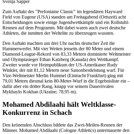
Svenja Sapper
Zum Auftakt des "Prefontaine Classic" im legendären Hayward
Field von Eugene (USA) standen am Freitagabend (Ortszeit) acht
Entscheidungen sowie einige Jugendwettkämpfe und ein Rollstuhl-
Rennen auf dem Programm. Mit dabei waren auch zwei deutsche
Athleten, die inmitten der Weltelite zu überzeugen wussten.
Den Auftakt machten um drei Uhr nachts deutscher Zeit die
Hammerwerfer. Mit vier Weiten jenseits der 80 Meter und einem
Diamond-League-Rekord von 83,33 Metern dominierte Weltmeister
und Olympiasieger Ethan Katzberg (Kanada) den Wettkampf.
Zweiter wurde vor Heimpublikum der US-Amerikaner Rudy
Winkler, der mit 81,12 Metern neue Saisonbestleistung warf. Für
Vize-Weltmeister Merlin Hummel (Eintracht Frankfurt) ging mit
79,01 Metern diesmal kein 80-Meter-Wurf in die Ergebnisliste ein –
dafür aber ein dritter Rang, knapp vor seinem Dauerrivalen
Mykhaylo Kokhan (Ukraine; 78,95 m).
Mohamed Abdilaahi hält Weltklasse-
Konkurrenz in Schach
Den krönenden Abschluss bildete das Zwei-Meilen-Rennen der
Männer. Mohamed Abdilaahi (Cologne Athletics) untermauerte den