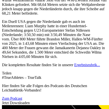
wurde Weltmeisterin Valarie Sion von der WM-Zweiten Jorinde van
Klinken gefordert. Mit 68,64 Metern setzte sich die Weltjahresbeste
jedoch knapp gegen die Niederländerin durch, die ihre Scheibe auf
68,21 Meter beförderte.
Ein Duell USA gegen die Niederlande gab es auch im
Meilenrennen: Liam Murphy hatte in einer Hundertstel-
Entscheidung gegen U23-Europameister Stefan Nillessen
(Niederlande; 3:50,50 min) mit 3:50,49 Minuten die Nase
vorn. Über 800 Meter führte Brandon Miller, Hallen-WM-Fünfter
von 2025, in 1:43,68 Minuten einen Vierfachsieg der USA an. Die
400 Meter der Frauen gewann die Jamaikanerin Dejanea Oakley in
49,64 Sekunden, die 1.500 Meter entschied die Schwedin Wilma
Nielsen in 4:05,60 Minuten für sich.
Die kompletten Resultate finden Sie in unserer
Ergebnisrubrik...
Teilen
#TrueAthletes – TrueTalk
Hier finden Sie alle Folgen des Podcasts des Deutschen
Leichtathletik-Verbandes!
Zum Podcast
Jetzt Downloaden