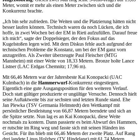
Meter, womit er mehr als einen Meter zwischen sich und die
Konkurrenz brachte.
„Ich bin sehr zufrieden. Die Weiten und die Platzierung hätten nicht
besser laufen können. Technisch waren da noch Lücken, die ich
hoffe, in zwei Wochen bei der EM in Rieti aufzufüllen. Darauf freue
ich mich“, sagte der Doppelsieger, der den Fokus auf das
Kugelstoßen legen wird. Mit dem Diskus fehle auch aufgrund der
technischen Probleme die Konstanz, um bei der EM ganz vorn
anzugreifen. Als Zweiter überzeugte Paul Fleischer (MTG
Mannheim) mit einer Weite von 18,33 Metern. Bronze holte Lance
Listner (LAC Erdgas Chemnitz; 17,96 m).
Mit 66,46 Metern war der Jahresbeste Kai Konopacki (UAC
Kulmbach) in die
Hammerwurf
-Konkurrenz eingestiegen.
Eigentlich eine gute Ausgangsposition für den weiteren Verlauf.
Doch statt gültiger produzierte er ungültige Versuche. Dennoch hielt
seine Auftaktweite bis zur sechsten und letzten Runde stand. Ehe
Jan Plewka (TSV Germania Helmstedt) den Wettkampf mit
persönlicher Bestleistung von 66,87 Metern beendete und sich an
die Spitze setzte. Nun lag es an Kai Konopacki, diese Weite
nochmals zu kontern. Dann passierte es beim Abwurf des Hammers,
er rutschte im Ring weg und fasste sich mit seinen Händen ins
Gesicht. Für ihn blieb mit 66,46 Metern der zweite Platz. Auf Rang
drei landete Linus Holzhey (TV Hindelang) mit 61,74 Metern.