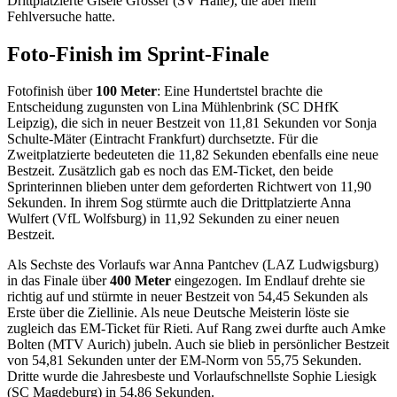
Drittplatzierte Giséle Grosser (SV Halle), die aber mehr
Fehlversuche hatte.
Foto-Finish im Sprint-Finale
Fotofinish über
100 Meter
: Eine Hundertstel brachte die
Entscheidung zugunsten von Lina Mühlenbrink (SC DHfK
Leipzig), die sich in neuer Bestzeit von 11,81 Sekunden vor Sonja
Schulte-Mäter (Eintracht Frankfurt) durchsetzte. Für die
Zweitplatzierte bedeuteten die 11,82 Sekunden ebenfalls eine neue
Bestzeit. Zusätzlich gab es noch das EM-Ticket, den beide
Sprinterinnen blieben unter dem geforderten Richtwert von 11,90
Sekunden. In ihrem Sog stürmte auch die Drittplatzierte Anna
Wulfert (VfL Wolfsburg) in 11,92 Sekunden zu einer neuen
Bestzeit.
Als Sechste des Vorlaufs war Anna Pantchev (LAZ Ludwigsburg)
in das Finale über
400 Meter
eingezogen. Im Endlauf drehte sie
richtig auf und stürmte in neuer Bestzeit von 54,45 Sekunden als
Erste über die Ziellinie. Als neue Deutsche Meisterin löste sie
zugleich das EM-Ticket für Rieti. Auf Rang zwei durfte auch Amke
Bolten (MTV Aurich) jubeln. Auch sie blieb in persönlicher Bestzeit
von 54,81 Sekunden unter der EM-Norm von 55,75 Sekunden.
Dritte wurde die Jahresbeste und Vorlaufschnellste Sophie Liesigk
(SC Magdeburg) in 54,86 Sekunden.