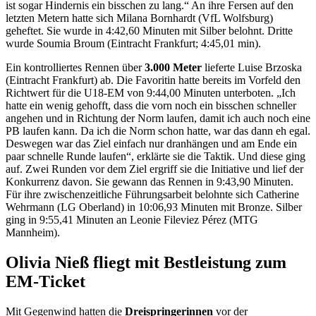
ist sogar Hindernis ein bisschen zu lang.“ An ihre Fersen auf den
letzten Metern hatte sich Milana Bornhardt (VfL Wolfsburg)
geheftet. Sie wurde in 4:42,60 Minuten mit Silber belohnt. Dritte
wurde Soumia Broum (Eintracht Frankfurt; 4:45,01 min).
Ein kontrolliertes Rennen über
3.000 Meter
lieferte Luise Brzoska
(Eintracht Frankfurt) ab. Die Favoritin hatte bereits im Vorfeld den
Richtwert für die U18-EM von 9:44,00 Minuten unterboten. „Ich
hatte ein wenig gehofft, dass die vorn noch ein bisschen schneller
angehen und in Richtung der Norm laufen, damit ich auch noch eine
PB laufen kann. Da ich die Norm schon hatte, war das dann eh egal.
Deswegen war das Ziel einfach nur dranhängen und am Ende ein
paar schnelle Runde laufen“, erklärte sie die Taktik. Und diese ging
auf. Zwei Runden vor dem Ziel ergriff sie die Initiative und lief der
Konkurrenz davon. Sie gewann das Rennen in 9:43,90 Minuten.
Für ihre zwischenzeitliche Führungsarbeit belohnte sich Catherine
Wehrmann (LG Oberland) in 10:06,93 Minuten mit Bronze. Silber
ging in 9:55,41 Minuten an Leonie Fileviez Pérez (MTG
Mannheim).
Olivia Nieß fliegt mit Bestleistung zum
EM-Ticket
Mit Gegenwind hatten die
Dreispringerinnen
vor der