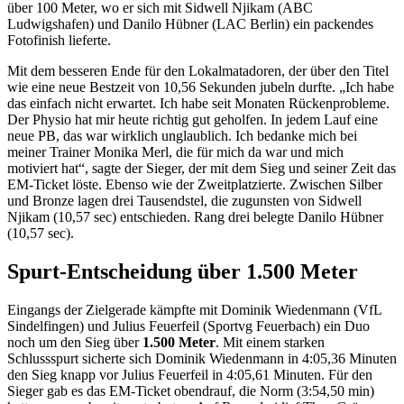
über 100 Meter, wo er sich mit Sidwell Njikam (ABC
Ludwigshafen) und Danilo Hübner (LAC Berlin) ein packendes
Fotofinish lieferte.
Mit dem besseren Ende für den Lokalmatadoren, der über den Titel
wie eine neue Bestzeit von 10,56 Sekunden jubeln durfte. „Ich habe
das einfach nicht erwartet. Ich habe seit Monaten Rückenprobleme.
Der Physio hat mir heute richtig gut geholfen. In jedem Lauf eine
neue PB, das war wirklich unglaublich. Ich bedanke mich bei
meiner Trainer Monika Merl, die für mich da war und mich
motiviert hat“, sagte der Sieger, der mit dem Sieg und seiner Zeit das
EM-Ticket löste. Ebenso wie der Zweitplatzierte. Zwischen Silber
und Bronze lagen drei Tausendstel, die zugunsten von Sidwell
Njikam (10,57 sec) entschieden. Rang drei belegte Danilo Hübner
(10,57 sec).
Spurt-Entscheidung über 1.500 Meter
Eingangs der Zielgerade kämpfte mit Dominik Wiedenmann (VfL
Sindelfingen) und Julius Feuerfeil (Sportvg Feuerbach) ein Duo
noch um den Sieg über
1.500 Meter
. Mit einem starken
Schlussspurt sicherte sich Dominik Wiedenmann in 4:05,36 Minuten
den Sieg knapp vor Julius Feuerfeil in 4:05,61 Minuten. Für den
Sieger gab es das EM-Ticket obendrauf, die Norm (3:54,50 min)