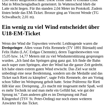
Mai in Mönchengladbach gemeistert. In Wattenscheid blieb die
Latte nicht liegen. Für ihn standen 2,04 Meter im Protokoll. Zudem
lösten beide das EM-Ticket. Bronze ging an Vincent Wende (TG
Schwalbach; 2,01 m).
Ein wenig zu viel Wind entscheidet über
U18-EM-Ticket
Wenn der Wind die Topweiten verweht: Leidtragende waren die
Dreispringer
. Allen voran Felix Remmele (TV 1891 Bürstadt) und
Felix Hahn (LAC Erdgas Chemnitz), deren Tagesbestweiten von
15,05 bzw. 14,77 Metern mit zu viel Windunterstützung gesprungen
wurden. „Ich fand das Springen ging ganz gut. Ich finde die Bahn
auch super zum Springen, aber der Wind hat die ganze Zeit gedreht.
Ich habe einen extrem guten Wind erwischt. Das Ziel war nicht
unbedingt eine neue Bestleistung, sondern um die Medaille und das
Ticket nach Rieti zu kämpfen“, sagte Felix Remmele, der am Vortag
schon Silber im Weitsprung geholt hatte. Seine Präferenz für Rieti
fällt klar aus: Dreisprung. „Es macht mir insgesamt mehr Spaß, weil
es mehr Technik ist und man mehr ein Gefühl hat, wie gut der
Sprung ist.“ Zum anderen gibt es im Dreisprung mit Paul
Klingenhof (TSV St. Peter-Ording) nur noch einen weiteren
Anwärter für das Ticket.