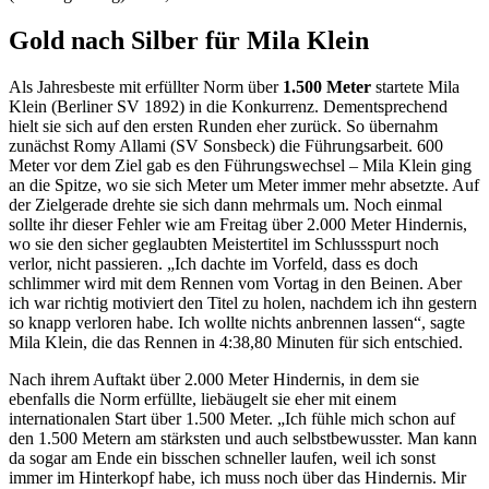
Gold nach Silber für Mila Klein
Als Jahresbeste mit erfüllter Norm über
1.500 Meter
startete Mila
Klein (Berliner SV 1892) in die Konkurrenz. Dementsprechend
hielt sie sich auf den ersten Runden eher zurück. So übernahm
zunächst Romy Allami (SV Sonsbeck) die Führungsarbeit. 600
Meter vor dem Ziel gab es den Führungswechsel – Mila Klein ging
an die Spitze, wo sie sich Meter um Meter immer mehr absetzte. Auf
der Zielgerade drehte sie sich dann mehrmals um. Noch einmal
sollte ihr dieser Fehler wie am Freitag über 2.000 Meter Hindernis,
wo sie den sicher geglaubten Meistertitel im Schlussspurt noch
verlor, nicht passieren. „Ich dachte im Vorfeld, dass es doch
schlimmer wird mit dem Rennen vom Vortag in den Beinen. Aber
ich war richtig motiviert den Titel zu holen, nachdem ich ihn gestern
so knapp verloren habe. Ich wollte nichts anbrennen lassen“, sagte
Mila Klein, die das Rennen in 4:38,80 Minuten für sich entschied.
Nach ihrem Auftakt über 2.000 Meter Hindernis, in dem sie
ebenfalls die Norm erfüllte, liebäugelt sie eher mit einem
internationalen Start über 1.500 Meter. „Ich fühle mich schon auf
den 1.500 Metern am stärksten und auch selbstbewusster. Man kann
da sogar am Ende ein bisschen schneller laufen, weil ich sonst
immer im Hinterkopf habe, ich muss noch über das Hindernis. Mir