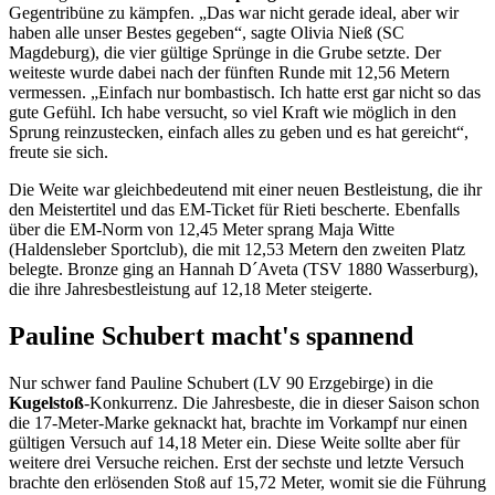
Gegentribüne zu kämpfen. „Das war nicht gerade ideal, aber wir
haben alle unser Bestes gegeben“, sagte Olivia Nieß (SC
Magdeburg), die vier gültige Sprünge in die Grube setzte. Der
weiteste wurde dabei nach der fünften Runde mit 12,56 Metern
vermessen. „Einfach nur bombastisch. Ich hatte erst gar nicht so das
gute Gefühl. Ich habe versucht, so viel Kraft wie möglich in den
Sprung reinzustecken, einfach alles zu geben und es hat gereicht“,
freute sie sich.
Die Weite war gleichbedeutend mit einer neuen Bestleistung, die ihr
den Meistertitel und das EM-Ticket für Rieti bescherte. Ebenfalls
über die EM-Norm von 12,45 Meter sprang Maja Witte
(Haldensleber Sportclub), die mit 12,53 Metern den zweiten Platz
belegte. Bronze ging an Hannah D´Aveta (TSV 1880 Wasserburg),
die ihre Jahresbestleistung auf 12,18 Meter steigerte.
Pauline Schubert macht's spannend
Nur schwer fand Pauline Schubert (LV 90 Erzgebirge) in die
Kugelstoß
-Konkurrenz. Die Jahresbeste, die in dieser Saison schon
die 17-Meter-Marke geknackt hat, brachte im Vorkampf nur einen
gültigen Versuch auf 14,18 Meter ein. Diese Weite sollte aber für
weitere drei Versuche reichen. Erst der sechste und letzte Versuch
brachte den erlösenden Stoß auf 15,72 Meter, womit sie die Führung