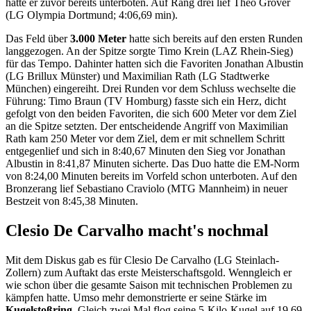
hatte er zuvor bereits unterboten. Auf Rang drei lief Theo Gröver
(LG Olympia Dortmund; 4:06,69 min).
Das Feld über
3.000 Meter
hatte sich bereits auf den ersten Runden
langgezogen. An der Spitze sorgte Timo Krein (LAZ Rhein-Sieg)
für das Tempo. Dahinter hatten sich die Favoriten Jonathan Albustin
(LG Brillux Münster) und Maximilian Rath (LG Stadtwerke
München) eingereiht. Drei Runden vor dem Schluss wechselte die
Führung: Timo Braun (TV Homburg) fasste sich ein Herz, dicht
gefolgt von den beiden Favoriten, die sich 600 Meter vor dem Ziel
an die Spitze setzten. Der entscheidende Angriff von Maximilian
Rath kam 250 Meter vor dem Ziel, dem er mit schnellem Schritt
entgegenlief und sich in 8:40,67 Minuten den Sieg vor Jonathan
Albustin in 8:41,87 Minuten sicherte. Das Duo hatte die EM-Norm
von 8:24,00 Minuten bereits im Vorfeld schon unterboten. Auf den
Bronzerang lief Sebastiano Craviolo (MTG Mannheim) in neuer
Bestzeit von 8:45,38 Minuten.
Clesio De Carvalho macht's nochmal
Mit dem Diskus gab es für Clesio De Carvalho (LG Steinlach-
Zollern) zum Auftakt das erste Meisterschaftsgold. Wenngleich er
wie schon über die gesamte Saison mit technischen Problemen zu
kämpfen hatte. Umso mehr demonstrierte er seine Stärke im
Kugelstoßring
. Gleich zwei Mal flog seine 5-Kilo-Kugel auf 19,69