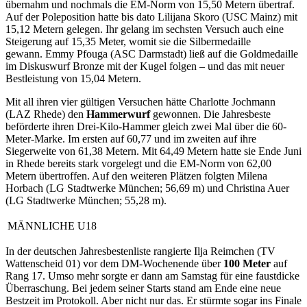
übernahm und nochmals die EM-Norm von 15,50 Metern übertraf.
Auf der Poleposition hatte bis dato Lilijana Skoro (USC Mainz) mit
15,12 Metern gelegen. Ihr gelang im sechsten Versuch auch eine
Steigerung auf 15,35 Meter, womit sie die Silbermedaille
gewann. Emmy Pfouga (ASC Darmstadt) ließ auf die Goldmedaille
im Diskuswurf Bronze mit der Kugel folgen – und das mit neuer
Bestleistung von 15,04 Metern.
Mit all ihren vier gültigen Versuchen hätte Charlotte Jochmann
(LAZ Rhede) den
Hammerwurf
gewonnen. Die Jahresbeste
beförderte ihren Drei-Kilo-Hammer gleich zwei Mal über die 60-
Meter-Marke. Im ersten auf 60,77 und im zweiten auf ihre
Siegerweite von 61,38 Metern. Mit 64,49 Metern hatte sie Ende Juni
in Rhede bereits stark vorgelegt und die EM-Norm von 62,00
Metern übertroffen. Auf den weiteren Plätzen folgten Milena
Horbach (LG Stadtwerke München; 56,69 m) und Christina Auer
(LG Stadtwerke München; 55,28 m).
MÄNNLICHE U18
In der deutschen Jahresbestenliste rangierte Ilja Reimchen (TV
Wattenscheid 01) vor dem DM-Wochenende über
100 Meter
auf
Rang 17. Umso mehr sorgte er dann am Samstag für eine faustdicke
Überraschung. Bei jedem seiner Starts stand am Ende eine neue
Bestzeit im Protokoll. Aber nicht nur das. Er stürmte sogar ins Finale