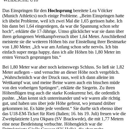
Das Einspringen für den
Hochsprung
bereitete Lea Völcker
(Munich Athletics) noch einige Probleme. „Beim Einspringen hatte
ich übelst Probleme, weil ich zwei Mal die 1,65 gerissen habe. Ich
bin dann bei 1,64 eingestiegen, da war die Spannung schon sehr
hoch“, erklärte die 17-Jährige. Umso glücklicher war sie dann über
ihren gelungenen Wettkampfversuch über 1,64 Meter. Anschließend
meisterte sie die weiteren Höhen bis zur Einstellung ihrer Bestmarke
von 1,80 Meter. „Ich war am Anfang schon sehr nervös. Ich bin
einfach super mega happy, dass ich alle Höhen bis 1,80 Meter im
ersten Versuch gesprungen bin.“
Bei 1,80 Meter war aber noch keineswegs Schluss. So ließ sie 1,82
Meter auflegen – und versuchte an dieser Höhe noch vergeblich.
„Wahrscheinlich war der Druck raus, weil ich dann alleine im
Wettkampf war, und meine Beine waren auch ein bisschen müde
von den vorherigen Sprüngen“, erklärte die Siegerin. Zu ihren
Höhenflügen trug auch die starke Konkurrenz bei, die ordentlich
pushte. „Man kennt sich untereinander und wir waren alle richtig
gut, und haben uns über jede Höhe gefreut, wo jemand drüber
gekommen ist. Es hätte jede verdient.“ Sie durfte sich ebenso über
das U18-EM-Ticket für Rieti (Italien; 16. bis 19. Juli) freuen wie die
Zweitplatzierte Lyra Okpara (SV Brackwede), die mit 1,77 Metern
eine neue Bestleistung verbuchte. Höhengleich war die