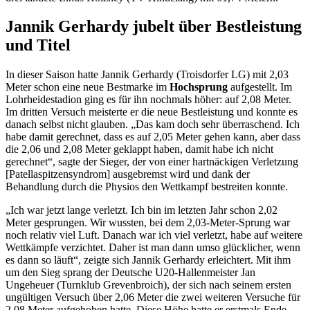
Jannik Gerhardy jubelt über Bestleistung
und Titel
In dieser Saison hatte Jannik Gerhardy (Troisdorfer LG) mit 2,03
Meter schon eine neue Bestmarke im
Hochsprung
aufgestellt. Im
Lohrheidestadion ging es für ihn nochmals höher: auf 2,08 Meter.
Im dritten Versuch meisterte er die neue Bestleistung und konnte es
danach selbst nicht glauben. „Das kam doch sehr überraschend. Ich
habe damit gerechnet, dass es auf 2,05 Meter gehen kann, aber dass
die 2,06 und 2,08 Meter geklappt haben, damit habe ich nicht
gerechnet“, sagte der Sieger, der von einer hartnäckigen Verletzung
[Patellaspitzensyndrom] ausgebremst wird und dank der
Behandlung durch die Physios den Wettkampf bestreiten konnte.
„Ich war jetzt lange verletzt. Ich bin im letzten Jahr schon 2,02
Meter gesprungen. Wir wussten, bei dem 2,03-Meter-Sprung war
noch relativ viel Luft. Danach war ich viel verletzt, habe auf weitere
Wettkämpfe verzichtet. Daher ist man dann umso glücklicher, wenn
es dann so läuft“, zeigte sich Jannik Gerhardy erleichtert. Mit ihm
um den Sieg sprang der Deutsche U20-Hallenmeister Jan
Ungeheuer (Turnklub Grevenbroich), der sich nach seinem ersten
ungültigen Versuch über 2,06 Meter die zwei weiteren Versuche für
2,08 Meter aufgehoben hatte. Diese Höhe hatte er erstmals Ende