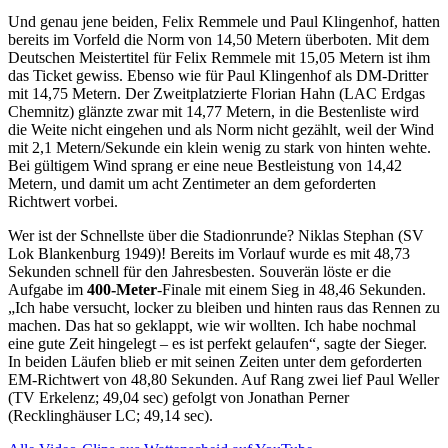
Und genau jene beiden, Felix Remmele und Paul Klingenhof, hatten
bereits im Vorfeld die Norm von 14,50 Metern überboten. Mit dem
Deutschen Meistertitel für Felix Remmele mit 15,05 Metern ist ihm
das Ticket gewiss. Ebenso wie für Paul Klingenhof als DM-Dritter
mit 14,75 Metern. Der Zweitplatzierte Florian Hahn (LAC Erdgas
Chemnitz) glänzte zwar mit 14,77 Metern, in die Bestenliste wird
die Weite nicht eingehen und als Norm nicht gezählt, weil der Wind
mit 2,1 Metern/Sekunde ein klein wenig zu stark von hinten wehte.
Bei gültigem Wind sprang er eine neue Bestleistung von 14,42
Metern, und damit um acht Zentimeter an dem geforderten
Richtwert vorbei.
Wer ist der Schnellste über die Stadionrunde? Niklas Stephan (SV
Lok Blankenburg 1949)! Bereits im Vorlauf wurde es mit 48,73
Sekunden schnell für den Jahresbesten. Souverän löste er die
Aufgabe im
400-Meter
-Finale mit einem Sieg in 48,46 Sekunden.
„Ich habe versucht, locker zu bleiben und hinten raus das Rennen zu
machen. Das hat so geklappt, wie wir wollten. Ich habe nochmal
eine gute Zeit hingelegt – es ist perfekt gelaufen“, sagte der Sieger.
In beiden Läufen blieb er mit seinen Zeiten unter dem geforderten
EM-Richtwert von 48,80 Sekunden. Auf Rang zwei lief Paul Weller
(TV Erkelenz; 49,04 sec) gefolgt von Jonathan Perner
(Recklinghäuser LC; 49,14 sec).