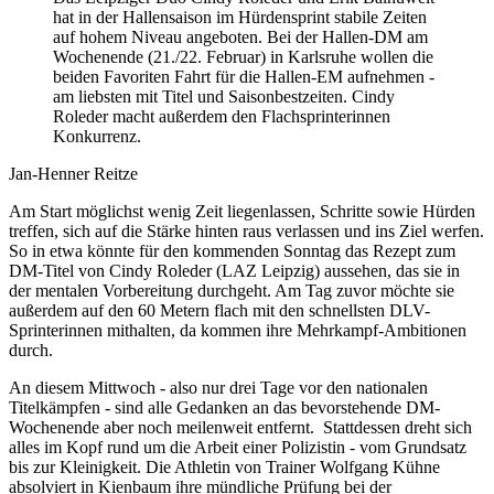
hat in der Hallensaison im Hürdensprint stabile Zeiten
auf hohem Niveau angeboten. Bei der Hallen-DM am
Wochenende (21./22. Februar) in Karlsruhe wollen die
beiden Favoriten Fahrt für die Hallen-EM aufnehmen -
am liebsten mit Titel und Saisonbestzeiten. Cindy
Roleder macht außerdem den Flachsprinterinnen
Konkurrenz.
Jan-Henner Reitze
Am Start möglichst wenig Zeit liegenlassen, Schritte sowie Hürden
treffen, sich auf die Stärke hinten raus verlassen und ins Ziel werfen.
So in etwa könnte für den kommenden Sonntag das Rezept zum
DM-Titel von Cindy Roleder (LAZ Leipzig) aussehen, das sie in
der mentalen Vorbereitung durchgeht. Am Tag zuvor möchte sie
außerdem auf den 60 Metern flach mit den schnellsten DLV-
Sprinterinnen mithalten, da kommen ihre Mehrkampf-Ambitionen
durch.
An diesem Mittwoch - also nur drei Tage vor den nationalen
Titelkämpfen - sind alle Gedanken an das bevorstehende DM-
Wochenende aber noch meilenweit entfernt. Stattdessen dreht sich
alles im Kopf rund um die Arbeit einer Polizistin - vom Grundsatz
bis zur Kleinigkeit. Die Athletin von Trainer Wolfgang Kühne
absolviert in Kienbaum ihre mündliche Prüfung bei der