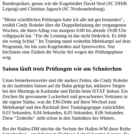
Bundespolizei, genau wie die Kugelstoßer David Storl (SC DHfK
Leipzig) und Christian Jagusch (SC Neubrandenburg).
"Meine schriftlichen Prüfungen habe ich alle mit gut bestanden",
erzählt Cindy Roleder über die Doppelbelastung der vergangenen
Wochen, die ihren Alltag von morgens 6:00 bis abends 19:00 Uhr
vollgepackt hat. "Für die Leistung ist das nicht förderlich. Es fehlt
ein wenig Schlaf." Im Training stand weiterhin Mehrkampf auf dem
Programm, bis hin zum Kugelstoßen und Speerwerfen. Nur
höchstens eine Einheit die Woche fiel wegen der Prüfungsphase
weg.
Saison läuft trotz Prüfungen wie am Schnürchen
Umso bemerkenswerter sind die starken Zeiten, die Cindy Roleder
in der laufenden Saison auf die Bahn gelegt hat, inklusive Siegen
bei den Meetings in Karlsruhe und Berlin beim ISTAF Indoor. Ein
Zeichen für gewonnene Lockerheit und gewachsenes Vertrauen in
die eigene Stärke, was die EM-Dritte auf ihren Wechsel zum
Mehrkampf und den Rückhalt ihrer Trainingsgruppe zurückführt.
8,03 Sekunden, 8,04 Sekunden, 8,05 Sekunden, 8,06 Sekunden.
Diese "Zeitreihe" steht schon in den Statistiken des Winters.
Bei der Hallen-DM möchte die Sechste der Hallen-WM diese Reihe