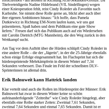
fortschreiben - am liebsten in Richtung Acht-Sekunden-Grenze. Da
Titelverteidigerin Nadine Hildebrand (VfL Sindelfingen) wegen
einer Knieoperation fehlt, reist Cindy Roleder als Favoritin nach
Karlsruhe. Sie nimmt diese Rolle gerne an, blickt aber auch über
ihre eigenen Ambitionen hinaus: "Ich hoffe, dass Pamela
Dutkiewicz in Richtung EM-Norm laufen kann, wir uns gut
präsentieren, Spaß haben und dem Publikum eine gute Show
liefern." Freuen darf sich das Publikum auch auf ein Wiedersehen
mit Carolin Dietrich (MTG Mannheim), die den Weg zurück in den
Wettkampf sucht.
Am Tag vor dem Auftritt über die Hürden schlüpft Cindy Roleder in
eine andere Rolle – die der „Jägerin“, in der die 25-Jährige ebenfalls
schon einige Erfolge eingesammelt hat. Im Flachsprint hat sich die
hürdensprintende Mehrkämpferin in diesem Winter auf 7,34
Sekunden verbessert. Das Finale im Feld der schnellsten DLV-
Sprinterinnen ist allemal drin.
Erik Balnuweit kann Hattrick landen
Klar verteilt sind auch die Rollen im Hürdensprint der Männer: Erik
Balnuweit hat zwar in diesem Winter keine so schön
aufeinanderfolgende "Zeitreihe" wie Cindy Roleder hingelegt, aber
ebenfalls eine Reihe starker Zeiten: Zweimal 7,61 Sekunden,
zweimal 7,64 Sekunden und einmal 7,65 Sekunden. Damit ist er