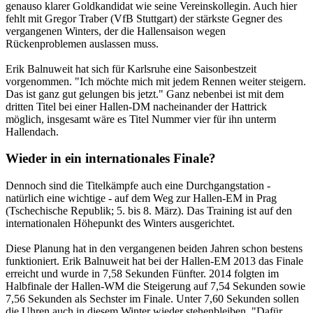
genauso klarer Goldkandidat wie seine Vereinskollegin. Auch hier
fehlt mit Gregor Traber (VfB Stuttgart) der stärkste Gegner des
vergangenen Winters, der die Hallensaison wegen
Rückenproblemen auslassen muss.
Erik Balnuweit hat sich für Karlsruhe eine Saisonbestzeit
vorgenommen. "Ich möchte mich mit jedem Rennen weiter steigern.
Das ist ganz gut gelungen bis jetzt." Ganz nebenbei ist mit dem
dritten Titel bei einer Hallen-DM nacheinander der Hattrick
möglich, insgesamt wäre es Titel Nummer vier für ihn unterm
Hallendach.
Wieder in ein internationales Finale?
Dennoch sind die Titelkämpfe auch eine Durchgangstation -
natürlich eine wichtige - auf dem Weg zur Hallen-EM in Prag
(Tschechische Republik; 5. bis 8. März). Das Training ist auf den
internationalen Höhepunkt des Winters ausgerichtet.
Diese Planung hat in den vergangenen beiden Jahren schon bestens
funktioniert. Erik Balnuweit hat bei der Hallen-EM 2013 das Finale
erreicht und wurde in 7,58 Sekunden Fünfter. 2014 folgten im
Halbfinale der Hallen-WM die Steigerung auf 7,54 Sekunden sowie
7,56 Sekunden als Sechster im Finale. Unter 7,60 Sekunden sollen
die Uhren auch in diesem Winter wieder stehenbleiben. "Dafür