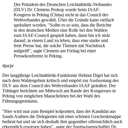
Der Präsident des Deutschen Leichtathletik-Verbandes
(DLV) Dr. Clemens Prokop wurde beim IAAF-
Kongress in Peking (China) nicht in das Council des
Weltverbandes gewählt. Über die Gründe kann vielfach
spekuliert werden. "Sollte es so sein, dass die Berichte
in den deutschen Medien eine Rolle bei den Wahlen
zum IAAF-Council gespielt haben, dann bin ich stolz
darauf, in einem Land zu leben, dass eine starke und
freie Presse hat, die solche Themen mit Nachdruck
aufgreift", sagte Clemens am Freitag bei einer
Pressekonferenz in Peking.
dpa/pr
Der langjährige Leichtathletik-Funktionär Helmut Digel hat sich
nach dem Wahlergebnis kritisch und empört zur Ausbootung des
DLV aus dem Council des Weltverbandes IAAF geäußert. Der
Tübinger berichtete am Mittwoch am Rande des Kongresses in
Peking von möglichen Mauscheleien bei der Wahl des
Führungsgremiums.
"Hier wird nun zum Beispiel kolportiert, dass der Kandidat aus
Saudi-Arabien die Delegierten mit einer schönen Geschenkmappe
bedient hat und sie sich deshalb ihm gegenüber offensichtlich auch
erkenntlich erwiesen haben", sagte der Sportwissenschaftler Dr.