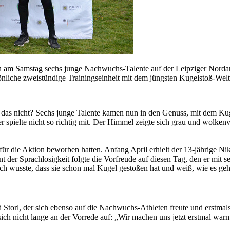
 am Samstag sechs junge Nachwuchs-Talente auf der Leipziger Nordan
iche zweistündige Trainingseinheit mit dem jüngsten Kugelstoß-Weltme
h das nicht? Sechs junge Talente kamen nun in den Genuss, mit dem Ku
er spielte nicht so richtig mit. Der Himmel zeigte sich grau und wolke
r die Aktion beworben hatten. Anfang April erhielt der 13-jährige Nikla
der Sprachlosigkeit folgte die Vorfreude auf diesen Tag, den er mit se
ch wusste, dass sie schon mal Kugel gestoßen hat und weiß, wie es geh
d Storl, der sich ebenso auf die Nachwuchs-Athleten freute und erstmals 
 sich nicht lange an der Vorrede auf: „Wir machen uns jetzt erstmal wa