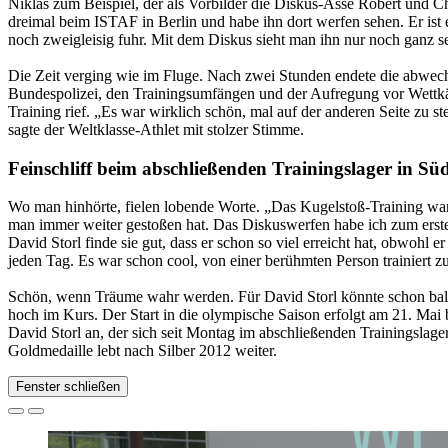
Niklas zum Beispiel, der als Vorbilder die Diskus-Asse Robert und 
dreimal beim ISTAF in Berlin und habe ihn dort werfen sehen. Er ist 
noch zweigleisig fuhr. Mit dem Diskus sieht man ihn nur noch ganz s
Die Zeit verging wie im Fluge. Nach zwei Stunden endete die abwechsl
Bundespolizei, den Trainingsumfängen und der Aufregung vor Wettkäm
Training rief. „Es war wirklich schön, mal auf der anderen Seite zu st
sagte der Weltklasse-Athlet mit stolzer Stimme.
Feinschliff beim abschließenden Trainingslager in Süd
Wo man hinhörte, fielen lobende Worte. „Das Kugelstoß-Training war g
man immer weiter gestoßen hat. Das Diskuswerfen habe ich zum ersten
David Storl finde sie gut, dass er schon so viel erreicht hat, obwohl e
jeden Tag. Es war schon cool, von einer berühmten Person trainiert z
Schön, wenn Träume wahr werden. Für David Storl könnte schon bald 
hoch im Kurs. Der Start in die olympische Saison erfolgt am 21. Mai 
David Storl an, der sich seit Montag im abschließenden Trainingslage
Goldmedaille lebt nach Silber 2012 weiter.
Fenster schließen