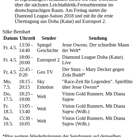
über die nächsten Leichtathletik-Fernsehtermine im
deutschsprachigen Raum. Am Freitag startet die
Diamond League-Saison 2018 und mit ihr die erste
Übertragung aus Doha (Katar) auf Eurosport 2.
Silke Bernhart
Datum
Uhrzeit
Sender
Sendung
13:50 -
Spiegel
Jesse Owens. Der schnellste Mann
Fr. 4.5.
14:40
Geschichte
der Welt*
18:00 -
Diamond League Doha (Katar).
Fr. 4.5.
Eurosport 2
20:00
Live
22:45 -
Der Sturz – Mary Decker gegen
Fr, 4.5.
Geo TV
0:20
Zola Budd*
Mo,
18:15 -
Sky
"Race-Zeit für Legenden". Spielfilm
7.5.
20:15
Emotion
über Jesse Owens*
Do,
18:25 -
Vision Gold Runners. Mit Diana
Welt
17.5.
19:00
Sujew
Fr.
13:05 -
Vision Gold Runners. Mit Diana
Welt
18.5.
13:40
Sujew (Wdh.)
Sa,
15:30 -
Vision Gold Runners. Mit Diana
Welt
19.5.
16:05
Sujew (Wdh.)
*Plus weitere Wiederholungen der Sendungen auf demselben