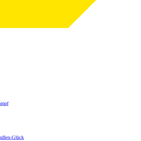
ampf
aillen-Glück