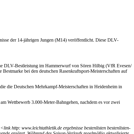
bnisse der 14-jährigen Jungen (M14) veröffentlicht. Diese DLV-
 neue DLV-Bestleistung im Hammerwurf von Sören Hilbig (VfR Evesen/
 Bestmarke bei den deutschen Rasenkraftsport-Meisterschaften auf
, die die Deutschen Mehrkampf-Meisterschaften in Heidenheim in
gen am Wettbewerb 3.000-Meter-Bahngehen, nachdem es vor zwei
<link http: www.leichtathletik.de ergebnisse bestenlisten bestenlisten-
nde ergänzt. Während des Saison-Verlaufs regelmäßig aktualisierte