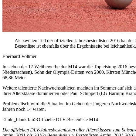
Als zweiten Teil der offiziellen Jahresbestenlisten 2016 hat d
Bestenliste ist ebenfalls über die Ergebnisseite bei leichtathletik
Eberhard Vollmer
In sieben der 17 Wettbewerbe der M14 war die Topleistung 2016 bes
Niedersachsen), Sohn der Olympia-Dritten von 2000, Kirsten Münchow
68,86 Meter.
Weitere talentierte Nachwuchsathleten machten im Sommer auf sich 
ihrer Altersklasse dominierten oder Paul Schippert (LG Barnim/ Brand
Problematisch wird die Situation im Gehen der jüngeren Nachwuchs
Jahren noch 14 waren.
<link _blank btn>Offizielle DLV-Bestenliste M14
Die offiziellen DLV-Jahresbestenlisten aller Altersklassen zum Saison-
archiv-2001-bis-2016>Bestenlisten > Bestenlisten-Archiv 2001-2016.