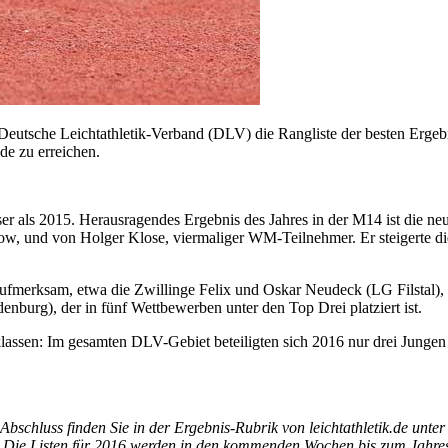
er Deutsche Leichtathletik-Verband (DLV) die Rangliste der besten Erge
.de zu erreichen.
ser als 2015. Herausragendes Ergebnis des Jahres in der M14 ist die
, und von Holger Klose, viermaliger WM-Teilnehmer. Er steigerte die
aufmerksam, etwa die Zwillinge Felix und Oskar Neudeck (LG Filstal)
enburg), der in fünf Wettbewerben unter den Top Drei platziert ist.
klassen: Im gesamten DLV-Gebiet beteiligten sich 2016 nur drei Jun
Abschluss finden Sie in der Ergebnis-Rubrik von leichtathletik.de unter 
 Die Listen für 2016 werden in den kommenden Wochen bis zum Jahrese