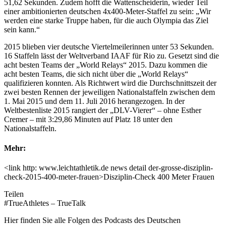
51,62 Sekunden. Zudem hofft die Wattenscheiderin, wieder Teil
einer ambitionierten deutschen 4x400-Meter-Staffel zu sein: „Wir
werden eine starke Truppe haben, für die auch Olympia das Ziel
sein kann.“
2015 blieben vier deutsche Viertelmeilerinnen unter 53 Sekunden.
16 Staffeln lässt der Weltverband IAAF für Rio zu. Gesetzt sind die
acht besten Teams der „World Relays“ 2015. Dazu kommen die
acht besten Teams, die sich nicht über die „World Relays“
qualifizieren konnten. Als Richtwert wird die Durchschnittszeit der
zwei besten Rennen der jeweiligen Nationalstaffeln zwischen dem
1. Mai 2015 und dem 11. Juli 2016 herangezogen. In der
Weltbestenliste 2015 rangiert der „DLV-Vierer“ – ohne Esther
Cremer – mit 3:29,86 Minuten auf Platz 18 unter den
Nationalstaffeln.
Mehr:
<link http: www.leichtathletik.de news detail der-grosse-disziplin-
check-2015-400-meter-frauen>Disziplin-Check 400 Meter Frauen
Teilen
#TrueAthletes – TrueTalk
Hier finden Sie alle Folgen des Podcasts des Deutschen