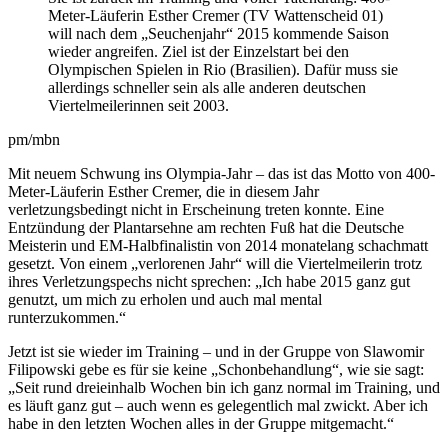
Meter-Läuferin Esther Cremer (TV Wattenscheid 01)
will nach dem „Seuchenjahr“ 2015 kommende Saison
wieder angreifen. Ziel ist der Einzelstart bei den
Olympischen Spielen in Rio (Brasilien). Dafür muss sie
allerdings schneller sein als alle anderen deutschen
Viertelmeilerinnen seit 2003.
pm/mbn
Mit neuem Schwung ins Olympia-Jahr – das ist das Motto von 400-
Meter-Läuferin Esther Cremer, die in diesem Jahr
verletzungsbedingt nicht in Erscheinung treten konnte. Eine
Entzündung der Plantarsehne am rechten Fuß hat die Deutsche
Meisterin und EM-Halbfinalistin von 2014 monatelang schachmatt
gesetzt. Von einem „verlorenen Jahr“ will die Viertelmeilerin trotz
ihres Verletzungspechs nicht sprechen: „Ich habe 2015 ganz gut
genutzt, um mich zu erholen und auch mal mental
runterzukommen.“
Jetzt ist sie wieder im Training – und in der Gruppe von Slawomir
Filipowski gebe es für sie keine „Schonbehandlung“, wie sie sagt:
„Seit rund dreieinhalb Wochen bin ich ganz normal im Training, und
es läuft ganz gut – auch wenn es gelegentlich mal zwickt. Aber ich
habe in den letzten Wochen alles in der Gruppe mitgemacht.“