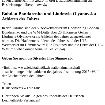
abgelaufende Jahr mit 28:16, in drei Disziplinen stimmten die
Bestleistungen überein.
eme/aj
Bohdan Bondarenko und Liudmyla Olyanovska
Athleten des Jahres
In der Ukraine sind der Vize-Weltmeister im Hochsprung Bohdan
Bondarenko und die WM-Dritte über 20 Kilometer Gehen
Liudmyla Olyanovska als Athleten des Jahres ausgezeichnet
worden. Die Nachwuchsathleten des Jahres sind der U18-
Weltmeister im Hammerwurf Hlib Piskunov und die Dritte der U18-
WM im Siebenkampf Alina Shukh.
eme/aj
Geben Sie noch bis Silvester Ihre Stimme ab:
<link http: www.leichtathletik.de nationalmannschaft
auszeichnungen leichtathleten-des-jahres abstimmung-2015>Wahl
der Leichtathleten des Jahres
Teilen
#TrueAthletes – TrueTalk
Hier finden Sie alle Folgen des Podcasts des Deutschen
Leichtathletik-Verbandes!