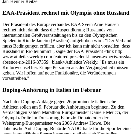
Jan-Henner Reitze
EAA-Präsident rechnet mit Olympia ohne Russland
Der Präsident des Europaverbandes EAA Svein Arne Hansen
rechnet nicht damit, dass die Suspendierung Russlands von
internationalen Großveranstaltungen bis zu den Olympischen
Spielen in Rio de Janeiro (Braslien) aufgehoben wird. "Der Verband
muss Bedingungen erfüllen, aber ich kann mir nicht vorstellen, dass
Russland in Rio teilnimmt", sagte der EAA-Präsident <link http:
www.athleticsweekly.com featured president-hansen-expects-russia-
absence-rio-2016-37359 _blank>Athletics Weekly. "Es muss ein
Kulturwechsel her. Einige Personen aus der Vergangenheit müssen
gehen. Wir hoffen auf neue Funktionäre, die Veränderungen
vorantreiben."
Doping-Anhörung in Italien im Februar
Nach der Doping-Anklage gegen 26 prominente italienische
Athleten sollen am 9. Februar die Anhörungen beginnen. Zu den
Verdächtigen zählen Marathon-Europameister Daniele Meucci, der
Olympia-Dritte im Dreisprung Fabrizio Donato oder der
Weitsprung-Europameister von 2006 Andrew Howe. Die
italienische Anti-Doping-Behörde NADO hatte für die Sportler eine
jeweils zweijährige Sperre beantragt, weil sie sich Kontrollen