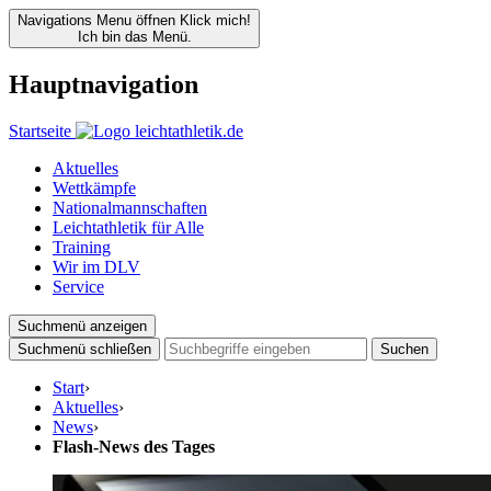
Navigations Menu öffnen
Klick mich!
Ich bin das Menü.
Hauptnavigation
Startseite
Aktuelles
Wettkämpfe
Nationalmannschaften
Leichtathletik für Alle
Training
Wir im DLV
Service
Suchmenü anzeigen
Suchmenü schließen
Suchen
Start
›
Aktuelles
›
News
›
Flash-News des Tages