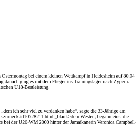
am Ostermontag bei einem kleinen Wettkampf in Heidesheim auf 80,04
g danach ging es mit dem Flieger ins Trainingslager nach Zypern.
eutschen U18-Bestleistung.
 „dem ich sehr viel zu verdanken habe“, sagte die 33-Jährige am
cke-zurueck-id10528211.html _blank>dem Westen, begann einst die
te bei der U20-WM 2000 hinter der Jamaikanerin Veronica Campbell-