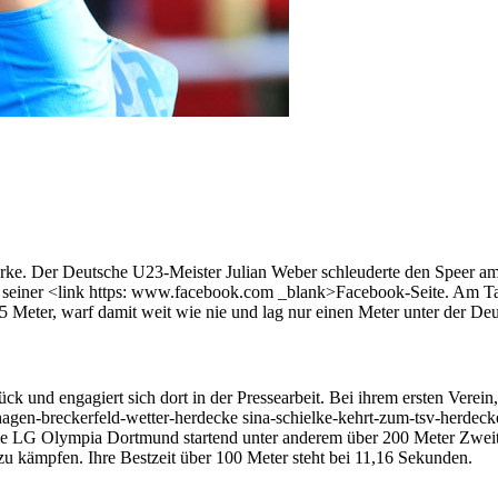
-Marke. Der Deutsche U23-Meister Julian Weber schleuderte den Speer 
uf seiner <link https: www.facebook.com _blank>Facebook-Seite. Am Ta
,55 Meter, warf damit weit wie nie und lag nur einen Meter unter der D
 und engagiert sich dort in der Pressearbeit. Bei ihrem ersten Verein,
 hagen-breckerfeld-wetter-herdecke sina-schielke-kehrt-zum-tsv-herde
 die LG Olympia Dortmund startend unter anderem über 200 Meter Zwei
zu kämpfen. Ihre Bestzeit über 100 Meter steht bei 11,16 Sekunden.