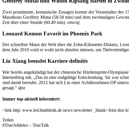
Geoffrey Mutai und Wilson Kipsang starten in Zwoll
Zwei prominente, kenianische Zusagen konnte der Veranstalter des 1
Marathons Geoffrey Mutai (58:58 min) und dem zweimaligen Gewinner
Zeit über einer Stunde (60:49 min).
eme/aj
Leonard Komon Favorit im Phoenix Park
Der schnellste Mann der Welt über die Zehn-Kilometer-Distanz, Leona
dem Jahr 2010 wird er wohl nicht abrufen müssen, um Titelverteidige
Liu Xiang beendet Karriere definitiv
Wie bereits angekündigt hat der chinesische Hürdensprint-Olympiasiege
Internetblog mit. „Das ist eine endgültige Entscheidung. Sie war sc
sind damit beendet. 2012 hat sich Liu einer Achillessehnen-OP unterz
gesagt.“
dpa
Immer top-aktuell informiert:
<link http: www.leichtathletik.de news newsletter _blank>Jetzt den le
Teilen
#TrueAthletes – TrueTalk