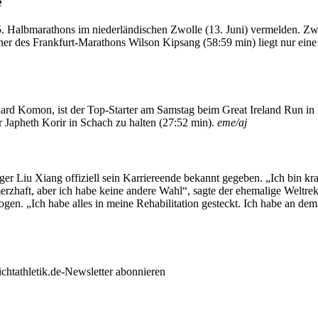
e
5. Halbmarathons im niederländischen Zwolle (13. Juni) vermelden. Z
 des Frankfurt-Marathons Wilson Kipsang (58:59 min) liegt nur eine S
rd Komon, ist der Top-Starter am Samstag beim Great Ireland Run in D
r Japheth Korir in Schach zu halten (27:52 min).
eme/aj
r Liu Xiang offiziell sein Karriereende bekannt gegeben. „Ich bin kran
hmerzhaft, aber ich habe keine andere Wahl“, sagte der ehemalige Welt
ogen. „Ich habe alles in meine Rehabilitation gesteckt. Ich habe an d
ichtathletik.de-Newsletter abonnieren