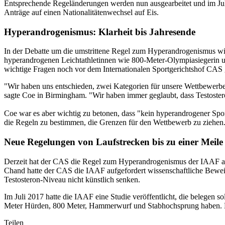
Entsprechende Regeländerungen werden nun ausgearbeitet und im Juli 
Anträge auf einen Nationalitätenwechsel auf Eis.
Hyperandrogenismus: Klarheit bis Jahresende
In der Debatte um die umstrittene Regel zum Hyperandrogenismus wil
hyperandrogenen Leichtathletinnen wie 800-Meter-Olympiasiegerin un
wichtige Fragen noch vor dem Internationalen Sportgerichtshof CAS
"Wir haben uns entschieden, zwei Kategorien für unsere Wettbewerbe 
sagte Coe in Birmingham. "Wir haben immer geglaubt, dass Testosteron 
Coe war es aber wichtig zu betonen, dass "kein hyperandrogener Spo
die Regeln zu bestimmen, die Grenzen für den Wettbewerb zu ziehen
Neue Regelungen von Laufstrecken bis zu einer Meile
Derzeit hat der CAS die Regel zum Hyperandrogenismus der IAAF ausg
Chand hatte der CAS die IAAF aufgefordert wissenschaftliche Beweis
Testosteron-Niveau nicht künstlich senken.
Im Juli 2017 hatte die IAAF eine Studie veröffentlicht, die belegen 
Meter Hürden, 800 Meter, Hammerwurf und Stabhochsprung haben. Nun
Teilen