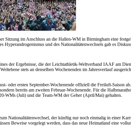
ner Sitzung im Anschluss an die Hallen-WM in Birmingham eine festgel
es Hyperandrogenismus und des Nationalitätenwechsels gab es Diskussi
t eines der Ergebnisse, die der Leichtathletik-Weltverband IAAF am Di
Weltebene stets an denselben Wochenenden im Jahresverlauf ausgerich
gust- oder ersten September-Wochenende offiziell die Freiluft-Saison
ss, sondern bereits am zweiten Februar-Wochenende. Für die Halbmarath
U20-WMs (Juli) und die Team-WM der Geher (April/Mai) gehalten.
zum Nationalitätenwechsel, der künftig nur noch einmalig in einer Karr
ssen Beweise vorgelegt werden, dass das neue Heimatland eine vollum