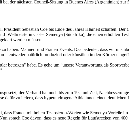
bei der nächsten Council-Sitzung in Buenos Aires (Argentinien) zur fi
l Präsident Sebastian Coe bis Ende des Jahres Klarheit schaffen. Der
d -Weltmeisterin Caster Semenya (Südafrika), die einen erhöhten Testo
 geklärt werden müssen.
zu haben: Männer- und Frauen-Events. Das bedeutet, dass wir uns über
– entweder natürlich produziert oder künstlich in den Körper eingeführ
rtler betrogen" habe. Es gehe um "unsere Verantwortung als Sportverba
."
esetzt, der Verband hat noch bis zum 19. Juni Zeit, Nachbesserungen
e dafür zu liefern, dass hyperandrogene Athletinnen einen deutlichen
soll, dass Frauen mit hohen Testosteron-Werten wie Semenya Vorteile im
 sprach Coe davon, dass es neue Regeln für Laufstrecken von 400 Met