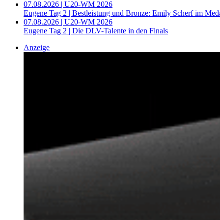
07.08.2026 | U20-WM 2026
Eugene Tag 2 | Bestleistung und Bronze: Emily Scherf im Med
07.08.2026 | U20-WM 2026
Eugene Tag 2 | Die DLV-Talente in den Finals
Anzeige