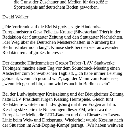
die Gunst der Zuschauer und Medien für das größte
Sportereignis auf deutschem Boden geworben.
Ewald Walker
„Die Vorfreude auf die EM ist groß“, sagte Hindernis-
Europameisterin Gesa Felicitas Krause (Silvesterlauf Trier) in der
Redaktion der Stuttgarter Zeitung und den Stuttgarter Nachrichten,
„der Weg über die Deutschen Meisterschaften in Nürnberg bis
Berlin ist aber noch lang“. Krause stieß bei den vier anwesenden
Redakteuren auf großes Interesse.
Der deutsche Hürdenmeister Gregor Traber (LAV Stadtwerke
Tübingen) machte einen Tag vor dem Soundtrack-Meeting einen
Abstecher zum Schwäbischen Tagblatt. „Ich habe immer Leistung
gebracht, wenn ich gesund war“, sagt der Mann vom Bodensee,
„wenn ich gesund bin, dann wird es auch in Berlin so sein“.
Bei der Ludwigsburger Kreiszeitung und der Bietigheimer Zeitung
hatte DLV-Präsident Jürgen Kessing Heimspiele. Gleich fünf
Redakteure warteten in Ludwigsburg mit ihren Fragen auf ihn.
Kessing skizzierte die Neuerungen dieser EM, wie etwa die
Europäische Meile, die LED-Banden und den Einsatz der Laser-
Linie beim Weit- und Dreisprung. Wiederholt wurde Kessing nach
der Situation im Anti-Doping-Kampf gefragt. „Wir haben weltweit