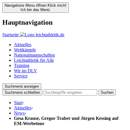
Navigations Menu öffnen
Klick mich!
Ich bin das Menü.
Hauptnavigation
Startseite
Aktuelles
Wettkämpfe
Nationalmannschaften
Leichtathletik für Alle
Training
Wir im DLV
Service
Suchmenü anzeigen
Suchmenü schließen
Suchen
Start
›
Aktuelles
›
News
›
Gesa Krause, Gregor Traber und Jürgen Kessing auf
EM-Werbetour