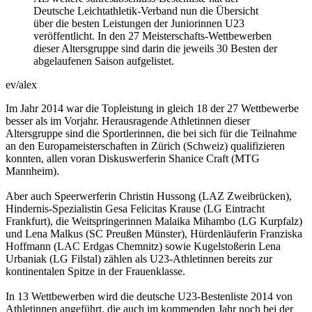
Deutsche Leichtathletik-Verband nun die Übersicht
über die besten Leistungen der Juniorinnen U23
veröffentlicht. In den 27 Meisterschafts-Wettbewerben
dieser Altersgruppe sind darin die jeweils 30 Besten der
abgelaufenen Saison aufgelistet.
ev/alex
Im Jahr 2014 war die Topleistung in gleich 18 der 27 Wettbewerbe
besser als im Vorjahr. Herausragende Athletinnen dieser
Altersgruppe sind die Sportlerinnen, die bei sich für die Teilnahme
an den Europameisterschaften in Zürich (Schweiz) qualifizieren
konnten, allen voran Diskuswerferin Shanice Craft (MTG
Mannheim).
Aber auch Speerwerferin Christin Hussong (LAZ Zweibrücken),
Hindernis-Spezialistin Gesa Felicitas Krause (LG Eintracht
Frankfurt), die Weitspringerinnen Malaika Mihambo (LG Kurpfalz)
und Lena Malkus (SC Preußen Münster), Hürdenläuferin Franziska
Hoffmann (LAC Erdgas Chemnitz) sowie Kugelstoßerin Lena
Urbaniak (LG Filstal) zählen als U23-Athletinnen bereits zur
kontinentalen Spitze in der Frauenklasse.
In 13 Wettbewerben wird die deutsche U23-Bestenliste 2014 von
Athletinnen angeführt, die auch im kommenden Jahr noch bei der