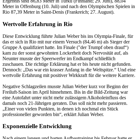
Ergebnis sind 86,83 Meter in Turku (Finnland; 29. Juni), 88,04
Meter in Offenburg (10. Juli) und nach den Olympischen Spielen in
Rio 87,39 Meter in Saint-Denis (Frankreich; 27. August).
Wertvolle Erfahrung in Rio
Diese Entwicklung führte Julian Weber bis ins Olympia-Finale, für
das er sich in Rio mit nur einem Versuch (84,46 m) als Sieger der
Gruppe A qualifiziert hatte. Im Finale ("der Trumpf oben drauf“)
kam zu der sonst gewohnten Lockerheit doch Nervosität auf, als
Neunter musste der Speerwerfer im Endkampf schließlich
zuschauen. Die richtige Erklärung hat er bis heute nicht gefunden.
Dennoch: „Das war ein krasser Anfang in die Weltspitze.“ Und eine
wertvolle Erfahrung mit positiver Wirkkraft für die weitere Karriere.
Negative Schlagzeilen musste Julian Weber kurz vor Beginn der
Freiluft-Saison im April hinnehmen. Bis in die Bild-Zeitung war
eine Autofahrt unter nicht mehr zulässigem Alkoholeinfluss des
damals noch 21-Jährigen geraten. Das soll nicht mehr passieren.
„Einer von vielen Punkten, in denen ich nochmal ein Stück
professioneller geworden bin“, erklärt Julian Weber.
Exponenzielle Entwicklung
Nach einem langen und harten Aufbautraining bis Februar hatte er