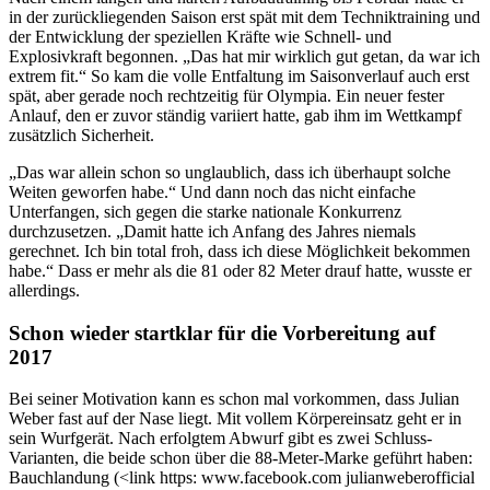
in der zurückliegenden Saison erst spät mit dem Techniktraining und
der Entwicklung der speziellen Kräfte wie Schnell- und
Explosivkraft begonnen. „Das hat mir wirklich gut getan, da war ich
extrem fit.“ So kam die volle Entfaltung im Saisonverlauf auch erst
spät, aber gerade noch rechtzeitig für Olympia. Ein neuer fester
Anlauf, den er zuvor ständig variiert hatte, gab ihm im Wettkampf
zusätzlich Sicherheit.
„Das war allein schon so unglaublich, dass ich überhaupt solche
Weiten geworfen habe.“ Und dann noch das nicht einfache
Unterfangen, sich gegen die starke nationale Konkurrenz
durchzusetzen. „Damit hatte ich Anfang des Jahres niemals
gerechnet. Ich bin total froh, dass ich diese Möglichkeit bekommen
habe.“ Dass er mehr als die 81 oder 82 Meter drauf hatte, wusste er
allerdings.
Schon wieder startklar für die Vorbereitung auf
2017
Bei seiner Motivation kann es schon mal vorkommen, dass Julian
Weber fast auf der Nase liegt. Mit vollem Körpereinsatz geht er in
sein Wurfgerät. Nach erfolgtem Abwurf gibt es zwei Schluss-
Varianten, die beide schon über die 88-Meter-Marke geführt haben:
Bauchlandung (<link https: www.facebook.com julianweberofficial