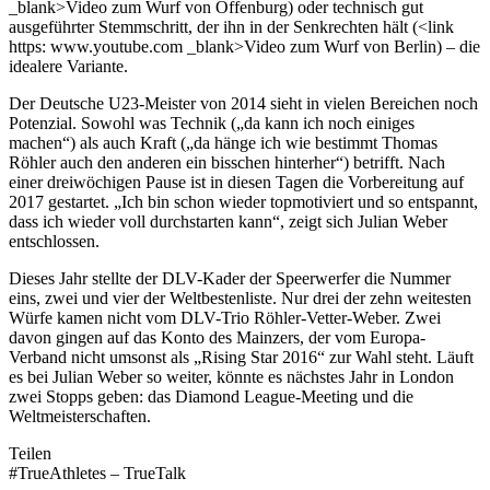
_blank>Video zum Wurf von Offenburg) oder technisch gut
ausgeführter Stemmschritt, der ihn in der Senkrechten hält (<link
https: www.youtube.com _blank>Video zum Wurf von Berlin) – die
idealere Variante.
Der Deutsche U23-Meister von 2014 sieht in vielen Bereichen noch
Potenzial. Sowohl was Technik („da kann ich noch einiges
machen“) als auch Kraft („da hänge ich wie bestimmt Thomas
Röhler auch den anderen ein bisschen hinterher“) betrifft. Nach
einer dreiwöchigen Pause ist in diesen Tagen die Vorbereitung auf
2017 gestartet. „Ich bin schon wieder topmotiviert und so entspannt,
dass ich wieder voll durchstarten kann“, zeigt sich Julian Weber
entschlossen.
Dieses Jahr stellte der DLV-Kader der Speerwerfer die Nummer
eins, zwei und vier der Weltbestenliste. Nur drei der zehn weitesten
Würfe kamen nicht vom DLV-Trio Röhler-Vetter-Weber. Zwei
davon gingen auf das Konto des Mainzers, der vom Europa-
Verband nicht umsonst als „Rising Star 2016“ zur Wahl steht. Läuft
es bei Julian Weber so weiter, könnte es nächstes Jahr in London
zwei Stopps geben: das Diamond League-Meeting und die
Weltmeisterschaften.
Teilen
#TrueAthletes – TrueTalk