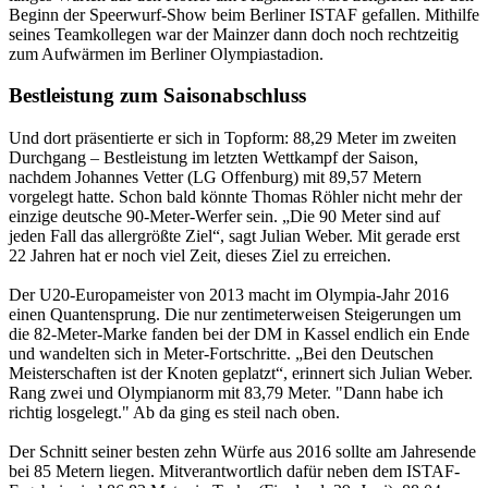
Beginn der Speerwurf-Show beim Berliner ISTAF gefallen. Mithilfe
seines Teamkollegen war der Mainzer dann doch noch rechtzeitig
zum Aufwärmen im Berliner Olympiastadion.
Bestleistung zum Saisonabschluss
Und dort präsentierte er sich in Topform: 88,29 Meter im zweiten
Durchgang – Bestleistung im letzten Wettkampf der Saison,
nachdem Johannes Vetter (LG Offenburg) mit 89,57 Metern
vorgelegt hatte. Schon bald könnte Thomas Röhler nicht mehr der
einzige deutsche 90-Meter-Werfer sein. „Die 90 Meter sind auf
jeden Fall das allergrößte Ziel“, sagt Julian Weber. Mit gerade erst
22 Jahren hat er noch viel Zeit, dieses Ziel zu erreichen.
Der U20-Europameister von 2013 macht im Olympia-Jahr 2016
einen Quantensprung. Die nur zentimeterweisen Steigerungen um
die 82-Meter-Marke fanden bei der DM in Kassel endlich ein Ende
und wandelten sich in Meter-Fortschritte. „Bei den Deutschen
Meisterschaften ist der Knoten geplatzt“, erinnert sich Julian Weber.
Rang zwei und Olympianorm mit 83,79 Meter. "Dann habe ich
richtig losgelegt." Ab da ging es steil nach oben.
Der Schnitt seiner besten zehn Würfe aus 2016 sollte am Jahresende
bei 85 Metern liegen. Mitverantwortlich dafür neben dem ISTAF-