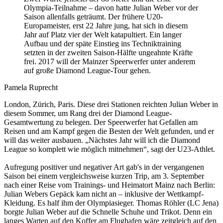
Olympia-Teilnahme – davon hatte Julian Weber vor der
Saison allenfalls geträumt. Der frühere U20-
Europameister, erst 22 Jahre jung, hat sich in diesem
Jahr auf Platz vier der Welt katapultiert. Ein langer
Aufbau und der späte Einstieg ins Techniktraining
setzten in der zweiten Saison-Hälfte ungeahnte Kräfte
frei. 2017 will der Mainzer Speerwerfer unter anderem
auf große Diamond League-Tour gehen.
Pamela Ruprecht
London, Zürich, Paris. Diese drei Stationen reichten Julian Weber in
diesem Sommer, um Rang drei der Diamond League-
Gesamtwertung zu belegen. Der Speerwerfer hat Gefallen am
Reisen und am Kampf gegen die Besten der Welt gefunden, und er
will das weiter ausbauen. „Nächstes Jahr will ich die Diamond
League so komplett wie möglich mitnehmen“, sagt der U23-Athlet.
Aufregung positiver und negativer Art gab's in der vergangenen
Saison bei einem vergleichsweise kurzen Trip, am 3. September
nach einer Reise vom Trainings- und Heimatort Mainz nach Berlin:
Julian Webers Gepäck kam nicht an – inklusive der Wettkampf-
Kleidung. Es half ihm der Olympiasieger. Thomas Röhler (LC Jena)
borgte Julian Weber auf die Schnelle Schuhe und Trikot. Denn ein
langes Warten auf den Koffer am Flughafen wäre zeitgleich auf den