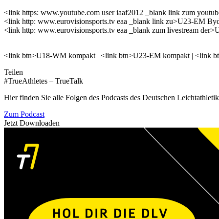
<link https: www.youtube.com user iaaf2012 _blank link zum you
<link http: www.eurovisionsports.tv eaa _blank link zu>U23-EM By
<link http: www.eurovisionsports.tv eaa _blank zum livestream der
<link btn>U18-WM kompakt | <link btn>U23-EM kompakt | <link
Teilen
#TrueAthletes – TrueTalk
Hier finden Sie alle Folgen des Podcasts des Deutschen Leichtathleti
Zum Podcast
Jetzt Downloaden