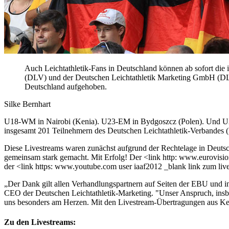
Auch Leichtathletik-Fans in Deutschland können ab sofort die 
(DLV) und der Deutschen Leichtathletik Marketing GmbH (DLM)
Deutschland aufgehoben.
Silke Bernhart
U18-WM in Nairobi (Kenia). U23-EM in Bydgoszcz (Polen). Und U20-
insgesamt 201 Teilnehmern des Deutschen Leichtathletik-Verbandes (D
Diese Livestreams waren zunächst aufgrund der Rechtelage in Deuts
gemeinsam stark gemacht. Mit Erfolg! Der <link http: www.eurovision
der <link https: www.youtube.com user iaaf2012 _blank link zum liv
„Der Dank gilt allen Verhandlungspartnern auf Seiten der EBU und
CEO der Deutschen Leichtathletik-Marketing. "Unser Anspruch, insbeso
uns besonders am Herzen. Mit den Livestream-Übertragungen aus Kenia
Zu den Livestreams: