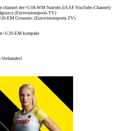
tube-channel der>U18-WM Nairobi (IAAF YouTube-Channel)
dgoszcz (Eurovisionsports.TV)
>U20-EM Grosseto: (Eurovisionsports.TV)
 btn>U20-EM kompakt
k-Verbandes!