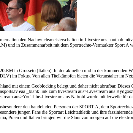
internationalen Nachwuchsmeisterschaften in Livestreams hautnah mitve
 und in Zusammenarbeit mit dem Sportrechte-Vermarkter Sport A wird
EM in Grosseto (Italien): In der aktuellen und in der kommenden Woc
LV) im Fokus. Von allen Titelkämpfen bieten die Veranstalter im Netz
chland mit einem Geoblocking belegt und daher nicht abrufbar. Diese
sports.tv eaa _blank link zum livestream aus>Livestream aus Bydgoszcz
estream aus>YouTube-Livestream aus Nairobi wurde mittlerweile für de
 insbesondere den handelnden Personen der SPORT A, dem Sportrechte
ndere jungen Fans die Sportart Leichtathletik und ihre faszinierenden
, Polen und Italien bringen wir die Stars von morgen auf die elektron