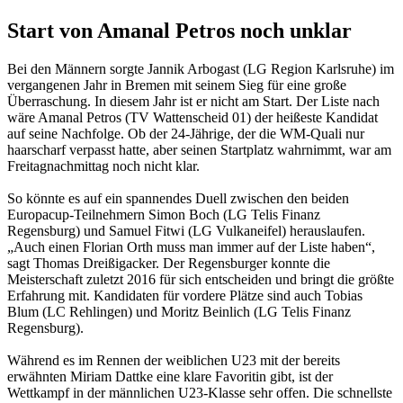
Start von Amanal Petros noch unklar
Bei den Männern sorgte Jannik Arbogast (LG Region Karlsruhe) im
vergangenen Jahr in Bremen mit seinem Sieg für eine große
Überraschung. In diesem Jahr ist er nicht am Start. Der Liste nach
wäre Amanal Petros (TV Wattenscheid 01) der heißeste Kandidat
auf seine Nachfolge. Ob der 24-Jährige, der die WM-Quali nur
haarscharf verpasst hatte, aber seinen Startplatz wahrnimmt, war am
Freitagnachmittag noch nicht klar.
So könnte es auf ein spannendes Duell zwischen den beiden
Europacup-Teilnehmern Simon Boch (LG Telis Finanz
Regensburg) und Samuel Fitwi (LG Vulkaneifel) herauslaufen.
„Auch einen Florian Orth muss man immer auf der Liste haben“,
sagt Thomas Dreißigacker. Der Regensburger konnte die
Meisterschaft zuletzt 2016 für sich entscheiden und bringt die größte
Erfahrung mit. Kandidaten für vordere Plätze sind auch Tobias
Blum (LC Rehlingen) und Moritz Beinlich (LG Telis Finanz
Regensburg).
Während es im Rennen der weiblichen U23 mit der bereits
erwähnten Miriam Dattke eine klare Favoritin gibt, ist der
Wettkampf in der männlichen U23-Klasse sehr offen. Die schnellste