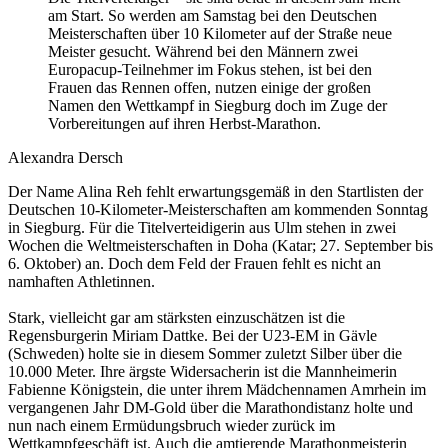
am Start. So werden am Samstag bei den Deutschen
Meisterschaften über 10 Kilometer auf der Straße neue
Meister gesucht. Während bei den Männern zwei
Europacup-Teilnehmer im Fokus stehen, ist bei den
Frauen das Rennen offen, nutzen einige der großen
Namen den Wettkampf in Siegburg doch im Zuge der
Vorbereitungen auf ihren Herbst-Marathon.
Alexandra Dersch
Der Name Alina Reh fehlt erwartungsgemäß in den Startlisten der
Deutschen 10-Kilometer-Meisterschaften am kommenden Sonntag
in Siegburg. Für die Titelverteidigerin aus Ulm stehen in zwei
Wochen die Weltmeisterschaften in Doha (Katar; 27. September bis
6. Oktober) an. Doch dem Feld der Frauen fehlt es nicht an
namhaften Athletinnen.
Stark, vielleicht gar am stärksten einzuschätzen ist die
Regensburgerin Miriam Dattke. Bei der U23-EM in Gävle
(Schweden) holte sie in diesem Sommer zuletzt Silber über die
10.000 Meter. Ihre ärgste Widersacherin ist die Mannheimerin
Fabienne Königstein, die unter ihrem Mädchennamen Amrhein im
vergangenen Jahr DM-Gold über die Marathondistanz holte und
nun nach einem Ermüdungsbruch wieder zurück im
Wettkampfgeschäft ist. Auch die amtierende Marathonmeisterin