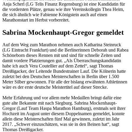
Anja Scherl (LG Telis Finanz Regensburg) ist eine Kandidatin für
die vordersten Plätze, genau wie ihre Vereinskollegin Thea Heim,
die sich ähnlich wie Fabienne Königstein auch auf einen
Marathonstart im Herbst vorbereitet.
Sabrina Mockenhaupt-Gregor gemeldet
Auf dem Weg zum Marathon nehmen auch Katharina Steinruck
(LG Eintracht Frankfurt) und die Berlinerinnen Deborah und Rabea
Schöneborn dieses Rennen mit und sind für schnelle Zeiten und
damit vordere Platzierungen gut. „Als Überraschungskandidatin
habe ich auch Vera Coutellier auf dem Zettel“, sagt Thomas
Dreißigacker, der Leitende Bundestrainer Lauf. Die Kölnerin hatte
zuletzt bei den Deutschen Meisterschaften in Berlin über 1.500
Meter Silber gewonnen. Für alle der bislang erwähnten Athletinnen
wäre es der erste deutsche Meistertitel auf dieser Strecke.
Mehr Erfahrung und vor allem mehr Medaillen bringt dafür eine
gute alte Bekannte mit nach Siegburg. Sabrina Mockenhaupt-
Gregor (Lauf Team Haspa Marathon Hamburg), erstmals seit ihrer
Hochzeit im August unter diesem Doppelnamen gemeldet, konnte
allein diese Meisterschaften fünf Mal gewinnen, zuletzt im Jahr
2017. „Schwer einzuschätzen, was sie in den Beinen hat“, sagt
Thomas Dreißigacker.